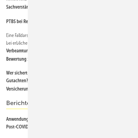
Sachverständigengutachten
PTBS bei Rettungssanitätern: eine “Wie Berufskrankheit“
Eine Falldarstellung zur Abschätzung der gesundheitlichen Eignung
bei erblichen Erkrankungen mit langfristig erhöhtem Malignitätsrisiko
Verbeamtung bei Neurofibromatose Typ 1: Prognostische
Bewertung zwischen Verlaufsdaten und Populationsrisiko
Wer sichert den Qualitätsstandard KI-gestützter ­medizinischer
Gutachten? Zwischen ärztlicher Verant­wortung,
Versicherungsinteressen und Algorithmen
Berichte & Informationen
Anwendung der Versorgungsmedizinischen Grundsätze auf das
Post-COVID-Syndrom