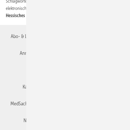
Schlagwörter: Sachverständige – Gutachten – Honorar – Software –
elektronischer Rechtsverkehr
Hessisches LSG, Beschluss vom 17.1.2025 – L 2 SF 45/24 K
Abo- & Leserservice
AGB
Alle Inhalte chronologisch
Anmelden
Autorenrichtlinien
Datenschutz
E-Paper
Impressum
Gentner Verlag
Karriere bei Gentner
Team
Mediaservice
MedSach abonnieren
Mitgliedschaften und Engagement
Newsletter
Privacy Manager
Redaktion