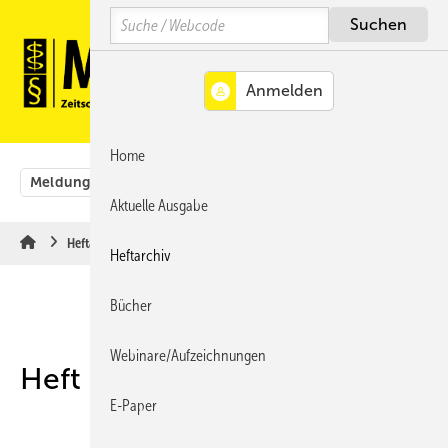
Springe
Springe
Springe
Search
auf
auf
auf
Hauptinhalt
Hauptmenü
SiteSearch
MENÜ
Home
Meldungen
Originalbeiträge
Aus der Rechtsprechung
Aktuelle Ausgabe
Heftarchiv
Heftarchiv
Bücher
Webinare/Aufzeichnungen
Heft 03-2026
E-Paper