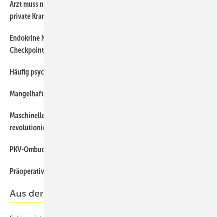
Arzt muss nicht über Kostenerstattung einer Operation durch
private Krankenversicherung aufklären
Endokrine Nebenwirkungen der Krebstherapie mit Immun-
Checkpoint-Inhibitoren
Häufig psychische Belastungen bei Krebskranken
Mangelhafte schmerzmedizinische Versorgung in Deutschland
Maschinelles Lernen kann die Auswertung von Biopsien
revolutionieren
PKV-Ombudsmann zur Leistungspflicht des Versicherers
Präoperative Antibiotikagabe bei Weisheitszahn-Entfernung?
Aus der Rechtsprechung