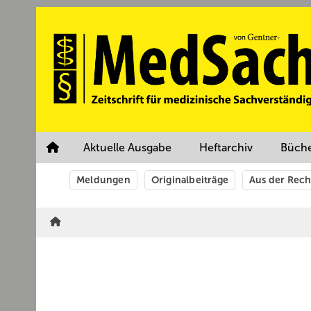
Springe
Springe
Springe
auf
auf
auf
Hauptinhalt
Hauptmenü
SiteSearch
Aktuelle Ausgabe
Heftarchiv
Büch
Meldungen
Originalbeiträge
Aus der Rec