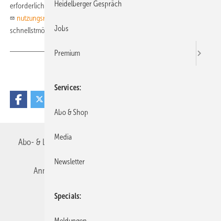
Heidelberger Gespräch
erforderlichen Nutzungsrechte. Senden Sie einfach eine E-Mail an
nutzungsrechte@medsach.de
. Wir melden uns alsdann
Jobs
schnellstmöglich bei Ihnen.
Premium
Teilen
Link kopieren
Services
Abo & Shop
Media
Abo- & Leserservice
AGB
Alle Inhalte chronologisch
Newsletter
Anmelden
Autorenrichtlinien
Datenschutz
Specials
E-Paper
Impressum
Gentner Verlag
Meldungen