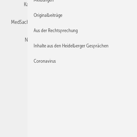
Karriere bei Gentner
Team
Mediaservice
Originalbeiträge
MedSach abonnieren
Mitgliedschaften und Engagement
Aus der Rechtsprechung
Newsletter
Privacy Manager
Redaktion
Inhalte aus den Heidelberger Gesprächen
Rechte & Lizenzen
RSS-Feed
Coronavirus
Veranstaltungen / Webinare
© 2026 Der medizinische Sachverständige