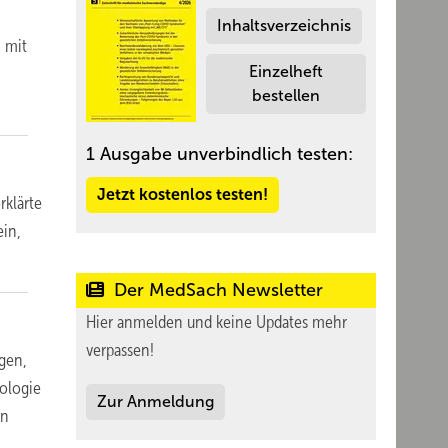
Inhaltsverzeichnis
n mit
Einzelheft
bestellen
1 Ausgabe unverbindlich testen:
Jetzt kostenlos testen!
klärte
ein,
Der MedSach Newsletter
Hier anmelden und keine Updates mehr
verpassen!
lgen,
eologie
Zur Anmeldung
in