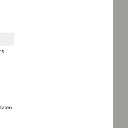
ne
tzten