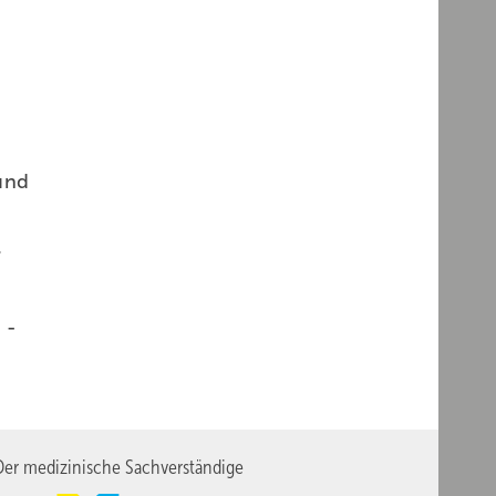
und
r
 ­
er medizinische Sachverständige