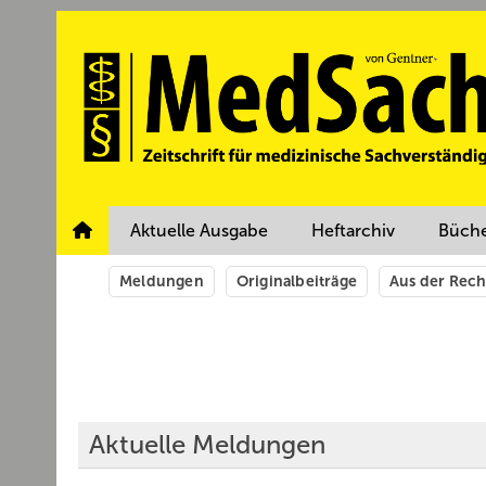
Springe
Springe
Springe
auf
auf
auf
Hauptinhalt
Hauptmenü
SiteSearch
Aktuelle Ausgabe
Heftarchiv
Büch
Meldungen
Originalbeiträge
Aus der Rec
Aktuelle Meldungen