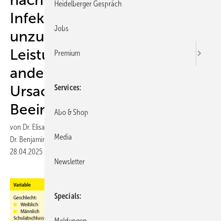
Heidelberger Gespräch
Infektion trotz Ausschluss
Jobs
unzureichender
Leistungsvalidität und
Premium
anderer medizinischer
Ursachen für kognitive
Services
Beeinträchtigungen
Abo & Shop
von
Dr. Elisabeth Vossler-Thies, Dr. Wolfgang H. Molt, Diana Schmidt,
Media
Dr. Benjamin Liske
Dr. Tobias Hoheisel, Dr. Elisabeth Beck
28.04.2025
|
Veröffentlicht in
Ausgabe 03-2025
Newsletter
Specials
Meldungen