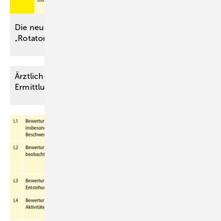
Die neue Berufskrankheit Nummer 2117
„Rotatorenmanschettenläsion“.
Ärztliches Verhalten im strafrechtlichen
Ermittlungsverfahren