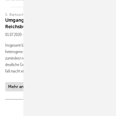
S. Bartoschek
Umgang mit schwierigen Patienten –
Reichsbürger
01.07.2020
-
Zusammenfassung
Insgesamt lässt sich festhalten, dass die Reichsbürgerbewegung eine
heterogene Szene ist. Sie ist als politisch dem rechtsextremen Milieu
zumindest nahestehend zu verorten. Von Reichsbürgern kann eine
deutliche Gefährdung auch im Sinne von Gewalt ausgehen. In jedem
Fall macht
eine...
Mehr anzeigen
Teilen
Link kopieren