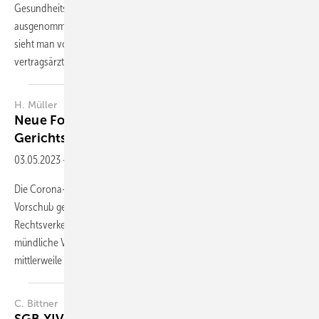
Gesundheits- und Versorgungssystem stark befördert. Davon noch
ausgenommen bleibt bislang die sozialmedizinische Begutachtung,
sieht man von Anlässen wie der AU-Feststellung im Rahmen von
vertragsärztlichen
Videosprechstunden...
H. Müller
Neue Formen der mündlichen
Gerichtsverhandlung
03.05.2023
-
Zusammenfassung
Die Corona-Pandemie hat der Digitalisierung der Justiz deutlichen
Vorschub geleistet. Hierzu gehören nicht nur der elektronische
Rechtsverkehr und die eAkte, sondern auch die virtualisierte
mündliche Verhandlung. Fast alle Gerichte in Deutschland verfügen
mittlerweile über
die...
C. Bittner