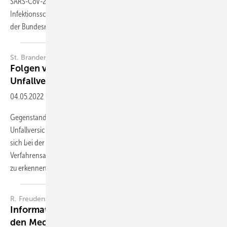
SARS-CoV-2-Pandemie einer breiten Öffentlichkeit bekannt. Das
Infektionsschutzgesetz war und ist eine wesentliche juristische Stütze
der
Bundesregierung...
St. Brandenburg
Folgen von Corona-Erkrankungen für die
Unfallversicherungsträger
04.05.2022
-
Zusammenfassung
Gegenstand des Beitrags sind Erkenntnisse aus der gesetzlichen
Unfallversicherung zu den Langzeitfolgen von COVID-Infektionen, die
sich bei der beruflichen Tätigkeit ereignet haben. Es werden die
Verfahrensabläufe beschrieben, die darauf gerichtet sind, Betroffene
zu erkennen,
die...
a
b
R. Freudenstein
, F. Semioli
Informationsflüsse bei der Begutachtung durch
den Medizinischen Dienst: Wer darf was