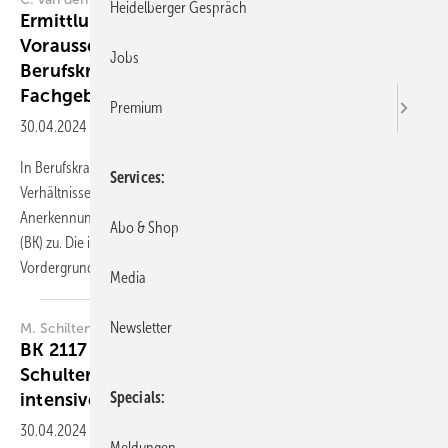
Heidelberger Gespräch
Ermittlung der arbeitstechnischen
Voraussetzungen für die neuen
Jobs
Berufskrankheiten auf orthopädischem
Fachgebiet
Premium
30.04.2024
-
Zusammenfassung
In Berufskrankheitenverfahren kommt den Ermittlungen zu den
Services
Verhältnissen am Arbeitsplatz eine zentrale Bedeutung für die
Anerkennung bzw. Ablehnung einer Erkrankung als Berufskrankheit
Abo & Shop
(BK) zu. Die individuelle Einwirkungsermittlung steht dabei immer im
Vordergrund. Weil
neben...
Media
Newsletter
M. Schiltenwolf
BK 2117 - Sehnenschädigung im
Schulterbereich durch langjährige und
Specials
intensive Belastung der
Schulter
30.04.2024
-
Zusammenfassung
Meldungen