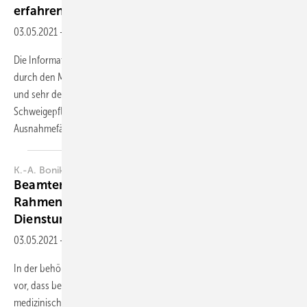
erfahren?
03.05.2021
-
Zusammenfassung
Die Informationsflüsse im Zusammenhang mit der Begutachtung
durch den Medizinischen Dienst nach § 275 SGB V (MD) sind vielfältig
und sehr detailliert gesetzlich geregelt. Auf
Schweigepflichtsentbindungen kommt es dabei nur in seltenen
Ausnahmefällen an. Die Vorschriften
über...
K.-A. Bonikowski
Beamtenbegutachtung – Der rechtliche
Rahmen von der Einstellung bis zur
Dienstunfähigkeit*
03.05.2021
-
Zusammenfassung
In der behördlichen und gerichtlichen Praxis kommt es nicht selten
vor, dass bei der Prüfung einer materiell-rechtlichen Regelung mit
medizinischem Bezug (z.B. bei der Feststellung der „Dienstunfähigkeit“