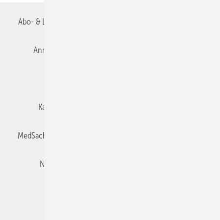
Abo- & Leserservice
AGB
Alle Inhalte chronologisch
Anmelden
Autorenrichtlinien
Datenschutz
E-Paper
Impressum
Gentner Verlag
Karriere bei Gentner
Team
Mediaservice
MedSach abonnieren
Mitgliedschaften und Engagement
Newsletter
Privacy Manager
Redaktion
Rechte & Lizenzen
RSS-Feed