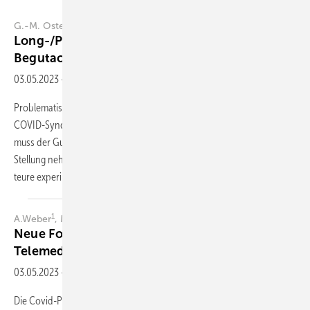
G.-M. Ostendorf
Long-/Post-COVID: Probleme in der
Begutachtung für die
Privatversicherung
03.05.2023
-
Zusammenfassung
Problematisch in der Begutachtung bei Long-COVID bzw. beim Post-
COVID-Syndrom ist vor allem die häufige Fatigue-Symptomatik. So
muss der Gutachter in der privaten Krankenversicherung (PKV)
Stellung nehmen zu Fragen, wie eine umfangreiche Diagnostik bzw.
teure
experimentelle...
1
4
5
A.Weber
, M. Scibor ², S. Zolg³, J. Schneider
, A. Heck
Neue Formen in der gutachterlichen Arbeit –
Telemedizin in der
Begutachtung
03.05.2023
-
Zusammenfassung
Die Covid-Pandemie hat telemedizinische Anwendungen im