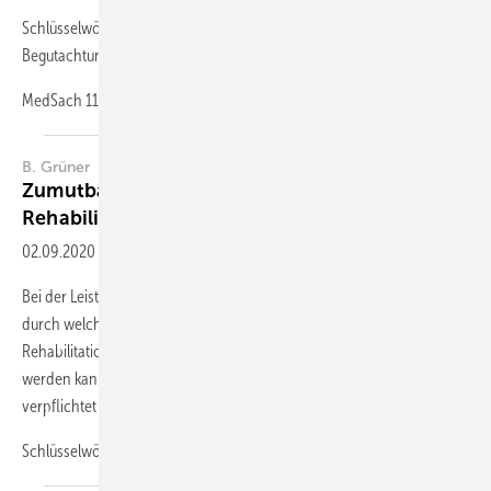
Schlüsselwörter Sozialgesetzbuch – Leistungsfähigkeit – Prognose –
Begutachtung
MedSach 116
5/2020 ...
B. Grüner
Zumutbarkeit in Behandlung und
Rehabilitationsmöglichkeiten
02.09.2020
-
Zusammenfassung
Bei der Leistungsgewährung im Sozialrecht ist eine zentrale Frage,
durch welche medizinischen Behandlungsmaßnahmen oder
Rehabilitationsmaßnahmen der Eintritt des Leistungsfalles verhindert
werden kann und ob der Anspruchsteller zur Mitwirkung hierbei
verpflichtet ist.
Schlüsselwörte...