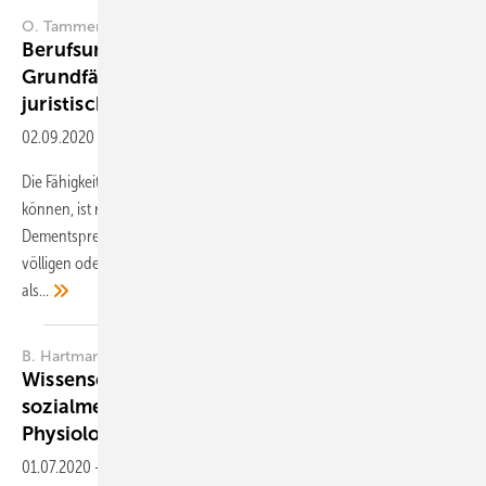
O. Tammer
Berufsunfähigkeit, Erwerbsunfähigkeit,
Grundfähigkeit in der Privatversicherung – aus
juristischer
Sicht
02.09.2020
-
Zusammenfassung
Die Fähigkeit, durch berufliche Tätigkeit ein Einkommen generieren zu
können, ist regelmäßig von wirtschaftlich existenzieller Bedeutung.
Dementsprechend werden Versicherungsprodukte, die das Risiko des
völligen oder teilweisen Wegfalls dieser Fähigkeit absichern sollen,
als...
B. Hartmann
Wissenschaftliche Grundlagen für die
sozialmedizinische Leistungsbeurteilung –
Physiologische
Grundlagen
01.07.2020
-
Zusammenfassung