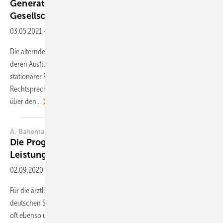
Generationensolidarität in der alternden
Gesellschaft vor neuen
Herausforderungen
03.05.2021
-
Zusammenfassung
Die alternde Gesellschaft rückt Generationensolidarität in den Focus,
deren Ausfluss der Anspruch auf Elternunterhalt ist. Er tritt häufig bei
stationärer Pflege des Unterhaltsberechtigten auf. Die
Rechtsprechung sieht verschiedene Entlastungsmöglichkeiten - auch
über
den...
A. Bahemann
Die Prognose in der Beurteilung der
Leistungsfähigkeit
02.09.2020
-
Zusammenfassung
Für die ärztliche Begutachtung zur Leistungsfähigkeit nach dem
deutschen Sozialgesetzbuch sind Hinweise zur Prognose in der Regel
oft ebenso unverzichtbar wie auch anspruchsvoll.