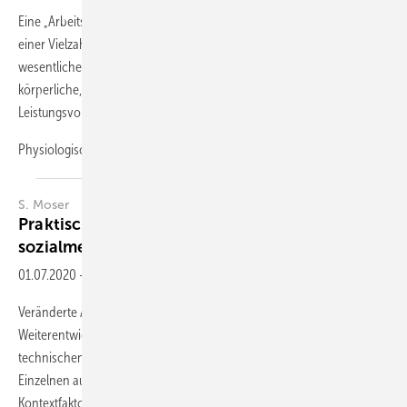
Eine „Arbeitsleistung“ beruht auf dem komplexen Zusammenwirken
einer Vielzahl einzelner nicht nur physiologischer Fähigkeiten. Die
wesentlichen Voraussetzungen von Leistungsfähigkeit betreffen
körperliche, sensorische, kognitive und psychische
Leistungsvoraussetzungen.
Physiologisch...
S. Moser
Praktische Leistungsbeurteilung aus
sozialmedizinischer
Sicht
01.07.2020
-
Zusammenfassung
Veränderte Arbeitswelt, demografische Entwicklung,
Weiterentwicklung von medizinischen Behandlungsmethoden und
technischen Hilfsmitteln wirken sich auf die Leistungsfähigkeit des
Einzelnen aus. Die spezifischen beruflichen und sozialen
Kontextfaktoren sind dabei zusätzlich
zu...