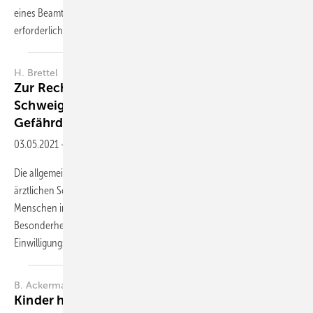
eines Beamten) die Expertise eines medizinischen Sachverständigen
erforderlich...
H. Brettel
Zur Rechtslage im Hinblick auf die ärztliche
Schweigepflicht bei psychisch Kranken in
Gefährdungslagen
03.05.2021
-
Zusammenfassung
Die allgemeinen Rechtsgrundsätze im Zusammenhang mit der
ärztlichen Schweigepflicht gelten auch bei psychisch gestörten
Menschen in Gefährdungslagen. Eine Rücksichtnahme auf
Besonderheiten ist zum Beispiel bei Störungen der
Einwilligungsfähigkeit geboten. Auch sind
Grenzen...
B. Ackermann-Sprenger
Kinder haften für ihre Eltern –