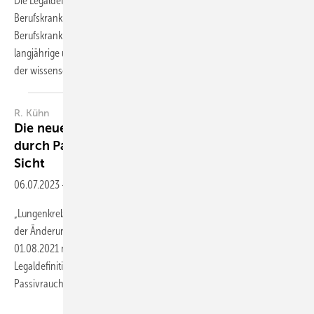
Die Legaldefinition der seit dem 01.08.2021 in den Anhang der
Berufskrankheiten-Verordnung aufgenommenen neuen
Berufskrankheit „Lungenkrebs durch Passivrauchen“ fordert eine
langjährige und intensive Passivrauchexposition. Diese Dosis wird in
der wissenschaftlichen Begründung
des...
R. Kühn
Die neue Berufskrankheit 4116 „Lungenkrebs
durch ­Passivrauchen“ aus arbeitsmedizinischer
Sicht
06.07.2023
-
Zusammenfassung
„Lungenkrebs durch Passivrauchen“ wurde unter der Ziffer 4116 mit
der Änderung der Berufskrankheiten-Verordnung (BKV) zum
01.08.2021 neu im Anhang der BKV als Berufskrankheit gelistet. Die
Legaldefinition lautet: „Lungenkrebs nach langjähriger und intensiver
Passivrauchexposition...