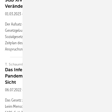
SGB XIV – Ausblick auf die kommenden
Veränderungen
01.03.2023
-
Zusammenfassung
Der Aufsatz gibt einen kurzen Überblick über die
Gesetzgebungsgeschichte des Vierzehnten Buches des
Sozialgesetzbuches - Soziale Entschädigung (SGB XIV) und den
Zeitplan des Inkrafttretens des Gesetzes. Er stellt die zentralen
Anspruchsnormen und den erweiterten Kreis
der...
T. Schaumberg
Das Infektionsschutzgesetz in der SARS-CoV-2-
Pandemie – Eine Betrachtung aus juristischer
Sicht
06.07.2022
-
Zusammenfassung
Das Gesetz zur Verhütung und Bekämpfung von Infektionskrankheiten
beim Menschen (Infektionsschutzgesetz [IfSG]) wurde durch die