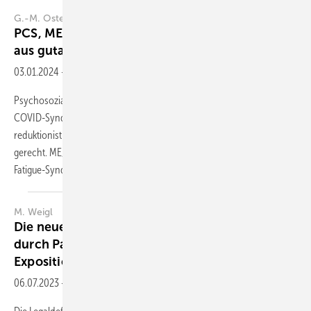
G.-M. Ostendorf
PCS, ME/CFS, PEM – kritische Anmerkungen
aus gutachtlicher
Sicht
03.01.2024
-
Zusammenfassung
Psychosoziale Faktoren sind von besonderer Bedeutung für das Post-
COVID-Syndrom (PCS); eine rein somatische Sichtweise ist zu
reduktionistisch und wird dem komplexen Krankheitsbild nicht
gerecht. ME/CFS (Myalgische Enzephalomyelitis / Chronisches
Fatigue-Syndrom) mit
Post-Exertional...
M. Weigl
Die neue Berufskrankheit 4116 „Lungenkrebs
durch Passivrauchen“ – erste Erfahrungen zur
Expositionsbeurteilung
06.07.2023
-
Zusammenfassung