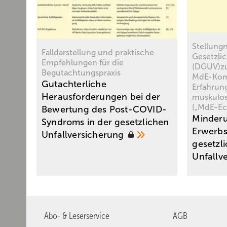
Stellung
Falldarstellung und praktische
Gesetzli
Empfehlungen für die
(DGUV)z
Begutachtungspraxis
MdE-Kom
Gutachterliche
Erfahrun
Herausforderungen bei der
muskulos
(„MdE-Ec
Bewertung des Post-COVID-
Minder
Syndroms in der gesetzlichen
Erwerbs
Unfall­versicherung
gesetzl
Unfallv
Abo- & Leserservice
AGB