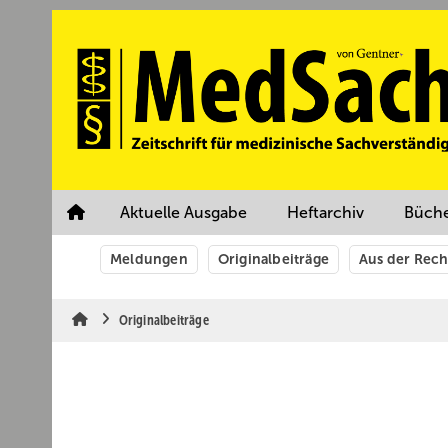
Springe
Springe
Springe
auf
auf
auf
Hauptinhalt
Hauptmenü
SiteSearch
Aktuelle Ausgabe
Heftarchiv
Büch
Meldungen
Originalbeiträge
Aus der Rec
Originalbeiträge