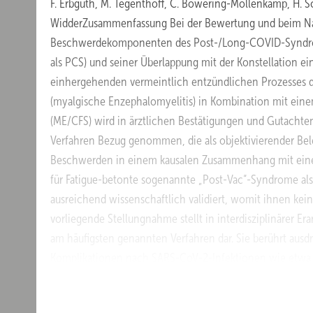
F. Erbguth, M. Tegenthoff, C. Böwering-Möllenkamp, H. Sc
WidderZusammenfassung Bei der Bewertung und beim Na
Beschwerdekomponenten des Post-/Long-COVID-Syndro
als PCS) und seiner Überlappung mit der Konstellation 
einhergehenden vermeintlich entzündlichen Prozesses 
(myalgische Enzephalomyelitis) in Kombination mit ein
(ME/CFS) wird in ärztlichen Bestätigungen und Gutachten
Verfahren Bezug genommen, die als objektivierender Bele
Beschwerden in einem kausalen Zusammenhang mit einer
für Fatigue-betonte sogenannte „Post-Vac“-Syndrome als
ausreichend wissenschaftlich validiert, womit ihnen 
vorliegende Stellungnahme stellt in interdisziplinärer E
am häufigsten genannten Verfahren dar. Sie berührt ausdr
Komplikationen nach SARS-CoV-2-Infektionen wie etwa E
venösen Thrombosen bzw. Gefäßverschlüssen. Hier ist di
DGUV-Empfehlung für die Begutachtung von Post Covid v