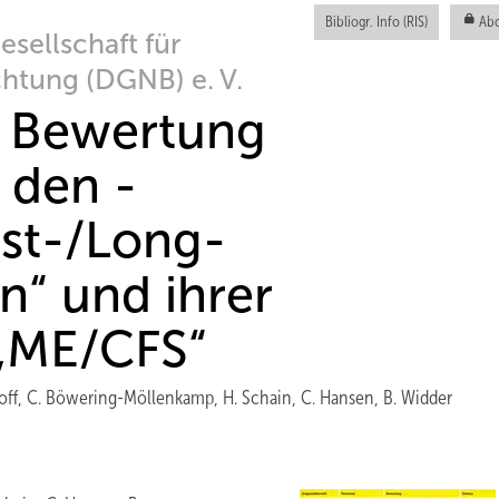
Bibliogr. Info (RIS)
Abo
sellschaft für
htung (DGNB) e. V.
e Bewertung
 den ­
st-/Long-
“ und ihrer
„ME/CFS“
off, C. Böwering-Möllenkamp, H. Schain, C. Hansen, B. Widder