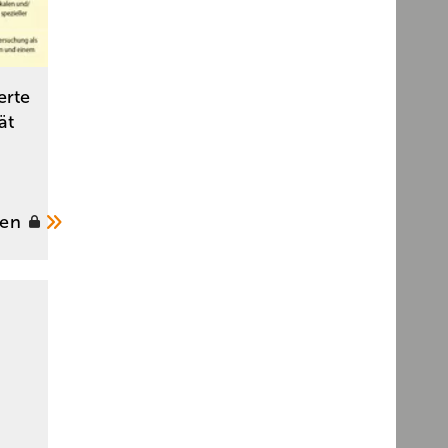
erte
ät
ten