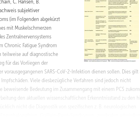
hain, C. Hansen, B.
chweis subjektiver
ms (im Folgenden abgekürzt
eines mit Muskelschmerzen
des Zentralnervensystems
em Chronic Fatigue Syndrom
 teilweise auf diagnostische
g für das Vorliegen der
 vorausgegangenen SARS-CoV-2-Infektion dienen sollen. Dies gilt
 Impfschäden. Viele diesbezügliche Verfahren sind jedoch nicht
keine beweisende Bedeutung im Zusammengang mit einem PCS zukom
rarbeitung den aktuellen wissenschaftlichen Erkenntnisstand zu den h
ücklich nicht die Diagnostik von spezifischen z. B. neurologischen
nzephalopathien, Guillain-Barré-Syndromen, zerebralen arterielle
e erkrankungsspezifische Diagnostik anzuwenden. Weiterhin wird au
erwiesen (Deutsche Gesetzliche Unfallversicherung, DGUV, 2025).