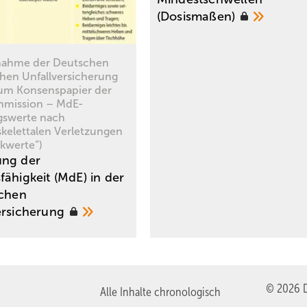
(Dosismaßen)
nahme der Deutschen
chen Unfallversicherung
um Konsenspapier der
mission – MdE-
gswerte nach
kelettalen Verletzungen
kwerte“)
ung der
fähigkeit (MdE) in der
ichen
ersicherung
© 2026 D
Alle Inhalte chronologisch