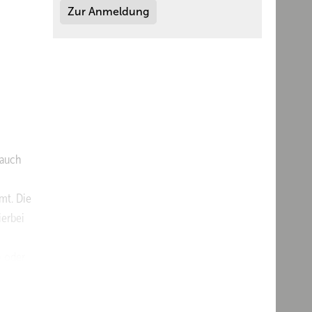
Zur Anmeldung
 auch
mt. Die
ierbei
n oder
f die