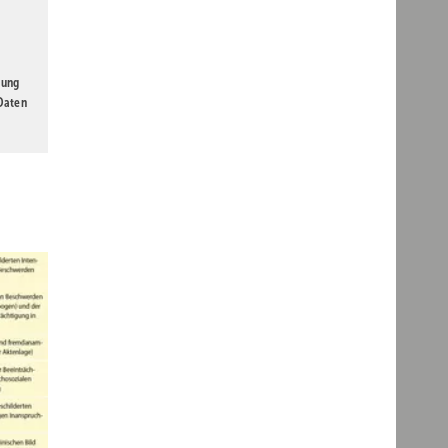
gung
 Daten