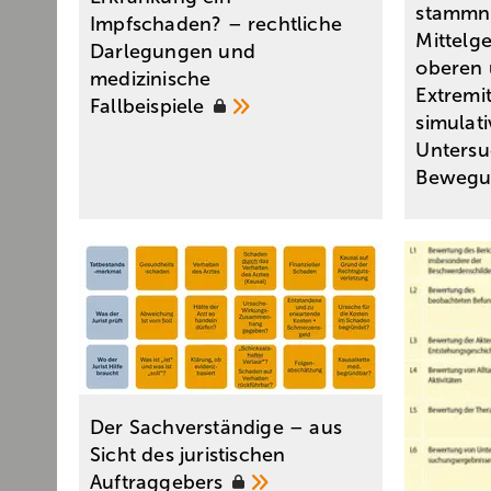
stammna
Impfschaden? – rechtliche
Mittelg
Darlegungen und
oberen 
medizinische
Extremi
Fallbeispiele
simulat
Unters
Bewegu
Der Sachverständige – aus
Sicht des juristischen
Auftraggebers