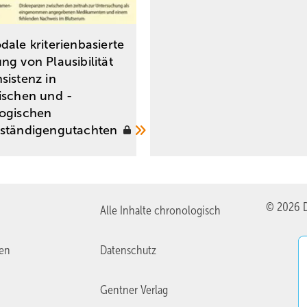
dale kriterienbasierte
ng von Plausibilität
sistenz in
ischen und ­
ogischen
rständigengutachten
© 2026 D
Alle Inhalte chronologisch
ien
Datenschutz
Gentner Verlag