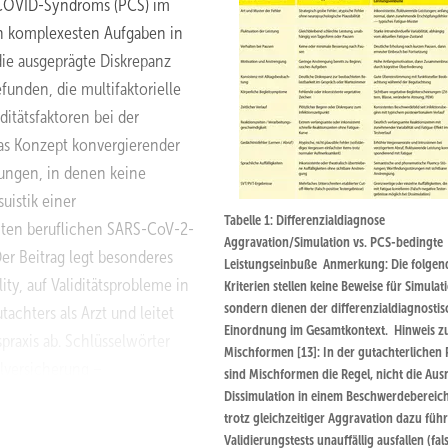
COVID-Syndroms (PCS) im
en komplexesten Aufgaben in
die ausgeprägte Diskrepanz
unden, die multifaktorielle
itätsfaktoren bei der
as Konzept konvergierender
ungen, in denen keine
uistik einer
Tabelle 1: Differenzialdiagnose
nten beruflichen SARS-CoV-2-
Aggravation/Simulation vs. PCS-bedingte
Der Beitrag legt besonderes
Leistungseinbuße Anmerkung: Die folgen
ty, auf Validitätsprobleme in
Kriterien stellen keine Beweise für Simulat
sondern dienen der differenzialdiagnostis
achters als Arzt und leitet
Einordnung im Gesamtkontext. Hinweis z
praxis ab. Schlüsselwörter
Mischformen [13]: In der gutachterlichen 
lversicherung –
sind Mischformen die Regel, nicht die Au
ng – neuropsychologische
Dissimulation in einem Beschwerdebereic
trotz gleichzeitiger Aggravation dazu führ
4Expert Assessment
Validierungstests unauffällig ausfallen (fal