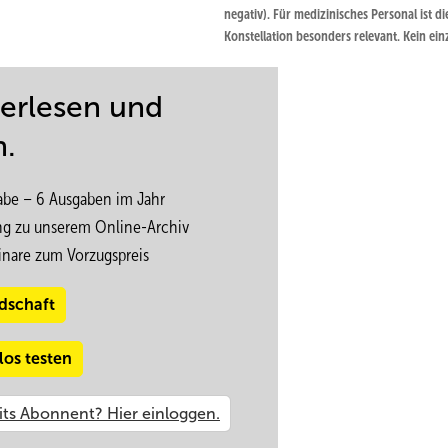
thin Statutory Accident
negativ). Für medizinisches Personal ist di
ions for Expert Assessment
Konstellation besonders relevant. Kein ein
Merkmal ist pathognomonisch.
e (PCS) within the statutory
g tasks in occupational and
terlesen und
iscrepancy between subjective
n.
be – 6 Ausgaben im Jahr
ng zu unserem Online-Archiv
inare zum Vorzugspreis
 Blume
dschaft
niversität
los testen
.de