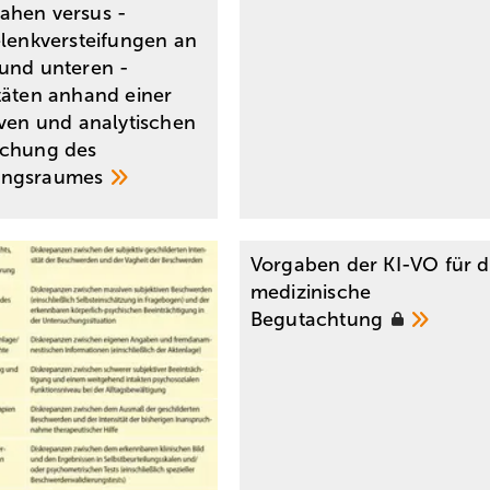
hen versus ­
elenkversteifungen an
und unteren ­
täten anhand einer
iven und analytischen
uchung des
ngsraumes
Vorgaben der KI-VO für d
medizinische
Begutachtung