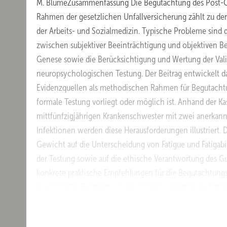
M. BlumeZusammenfassung Die Begutachtung des Post-
Rahmen der gesetzlichen Unfallversicherung zählt zu d
der Arbeits- und Sozialmedizin. Typische Probleme sind 
zwischen subjektiver Beeinträchtigung und objektiven Bef
Genese sowie die Berücksichtigung und Wertung der Valid
neuropsychologischen Testung. Der Beitrag entwickelt d
Evidenzquellen als methodischen Rahmen für Begutacht
formale Testung vorliegt oder möglich ist. Anhand der Kas
mittfünfzigjährigen Krankenschwester mit zwei anerkan
Infektionen werden diese Herausforderungen illustriert. 
Gewicht auf die Unterscheidung von Fatigue und Fatigabili
der Testung sowie auf die ethische Verantwortung des Gut
konkrete praktische Empfehlungen für die Begutachtungs
Post-COVID-Syndrom – Long COVID – gesetzliche Unfal
sozialmedizinische Begutachtung – Kausalitätsbeurteilu
Testung – Berufskrankheit MedSach 122 4/2026 : 188–19