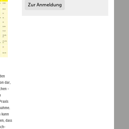
Zur Anmeldung
den
ion dar,
chen ­
u
Praxis
snahme.
h kann
en, dass
sch-