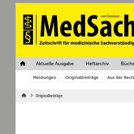
Springe
Springe
Springe
auf
auf
auf
Hauptinhalt
Hauptmenü
SiteSearch
Aktuelle Ausgabe
Heftarchiv
Büch
Meldungen
Originalbeiträge
Aus der Rec
Originalbeiträge