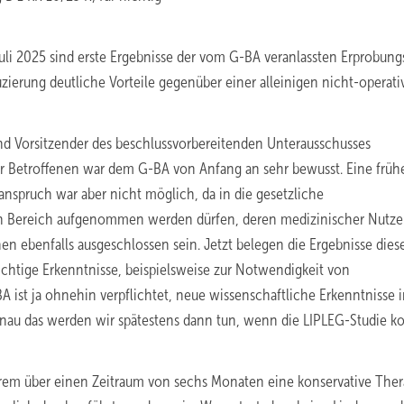
li 2025 sind erste Ergebnisse der vom G-BA veranlassten Erprobung
zierung deutliche Vorteile gegenüber einer alleinigen nicht-operati
und Vorsitzender des beschlussvorbereitenden Unterausschusses
r Betroffenen war dem G-BA von Anfang an sehr bewusst. Eine früh
nspruch war aber nicht möglich, da in die gesetzliche
en Bereich aufgenommen werden dürfen, deren medizinischer Nutz
en ebenfalls ausgeschlossen sein. Jetzt belegen die Ergebnisse dies
ichtige Erkenntnisse, beispielsweise zur Notwendigkeit von
 ist ja ohnehin verpflichtet, neue wissenschaftliche Erkenntnisse i
nau das werden wir spätestens dann tun, wenn die LIPLEG-Studie k
derem über einen Zeitraum von sechs Monaten eine konservative Ther