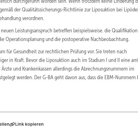
ierlich durchgeführt worden sein. Wenn trotzdem keine Linderung d
gemäß der Qualitätssicherungs-Richtlinie zur Liposuktion bei Lipöd
behandlung verordnen.
euen Leistungsanspruch betreffen beispielsweise. die Qualifikation
, die Operationsplanung und die postoperative Nachbeobachtung.
m für Gesundheit zur rechtlichen Prüfung vor. Sie treten nach
r in Kraft. Bevor die Liposuktion auch im Stadium I und II eine am
r Ärzte und Krankenkassen allerdings die Abrechnungsnummern im
stgelegt werden. Der G-BA geht davon aus, dass die EBM-Nummern 
eilen
Link kopieren