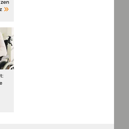
nzen
nz
t:
e