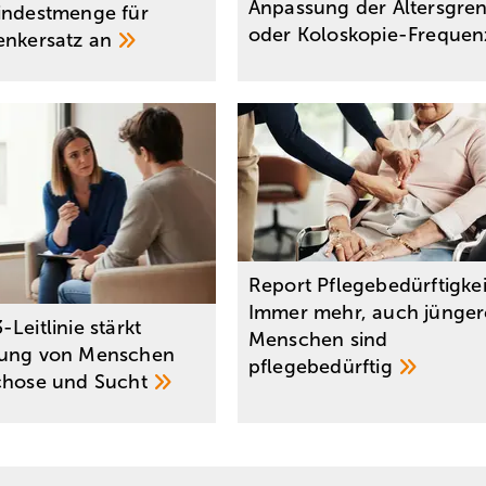
Anpassung der Altersgre
indestmenge für
oder
Koloskopie-Freque
enkersatz
an
Report Pflegebedürftigkei
Immer mehr, auch jünger
Leitlinie stärkt
Menschen sind
gung von Menschen
pflegebedürftig
chose und
Sucht