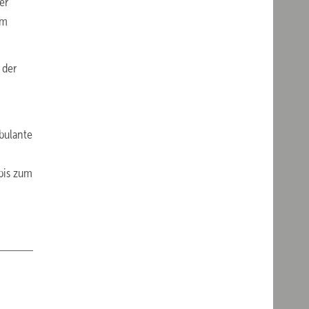
er
em
 der
bulante
bis zum