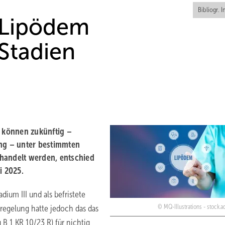
Bibliogr. I
 Lipödem
 Stadien
, können zukünftig –
ng – unter bestimmten
handelt werden, entschied
i 2025.
ium III und als befristete
egelung hatte jedoch das das
MQ-Illustrations - stock.
B 1 KR 10/23 R) für nichtig