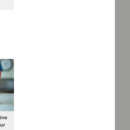
ine
zur