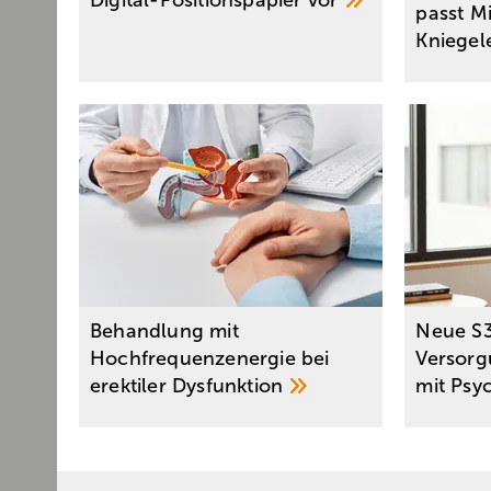
Digital-Positionspapier
vor
passt M
Kniegel
Behandlung mit
Neue S3-
Hochfrequenzenergie bei
Versor
erektiler
Dysfunktion
mit Psy