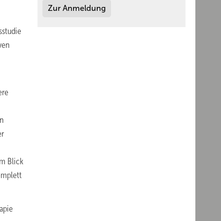
Zur Anmeldung
sstudie
ven
ere
en
er
m Blick
omplett
apie