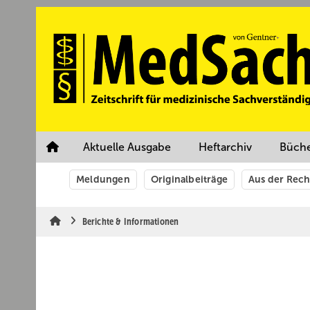
Springe
Springe
Springe
auf
auf
auf
Hauptinhalt
Hauptmenü
SiteSearch
Aktuelle Ausgabe
Heftarchiv
Büch
Meldungen
Originalbeiträge
Aus der Rec
Berichte & Informationen