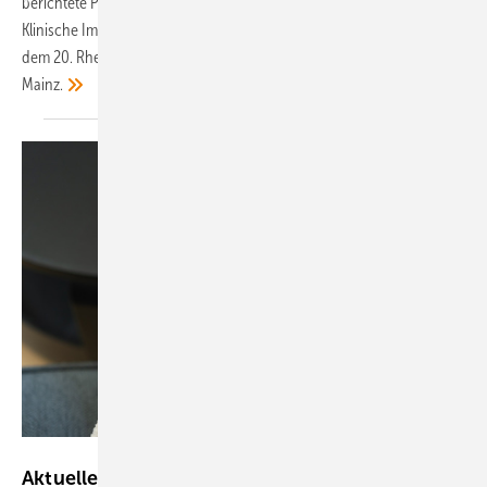
berichtete Philipp Klemm von der Abt. für Rheumatologie und
Klinische Immunologie an der Kerckhoff-Klinik in Bad Nauheim auf
dem 20. Rheumatologie-Update-Seminar am 14. und 15. März 2025 in
Mainz.
KMPZZZ - stock.adobe.com
Aktuelle Leitlinie „Perioperative und