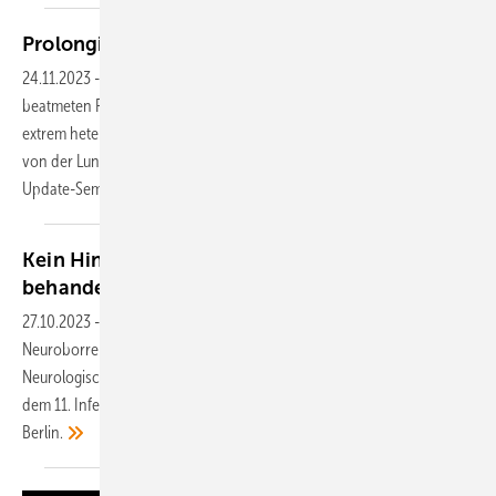
Prolongiertes Weaning in
Deutschland
24.11.2023
-
Das prolongierte Weaning (Phase der Entwöhnung eines
beatmeten Patienten vom Respirator) betrifft in Deutschland eine
extrem heterogene Gruppe von Patienten, erklärte Wolfram Windisch
von der Lungenklinik Köln-Merheim auf dem 15. Intensivmedizin-
Update-Seminar am 16. und 17. September 2023 in
Köln.
Kein Hinweis auf Langzeitfolgen nach
behandelter
Neuroborreliose
27.10.2023
-
Immer wieder werden Langzeitfolgen nach behandelter
Neuroborreliose diskutiert, berichtete Matthias Klein von der
Neurologischen Klinik und Poliklinik am LMU Klinikum Großhadern auf
dem 11. Infektiologie-Update-Seminar am 12. und 13. Mai 2023 in
Berlin.