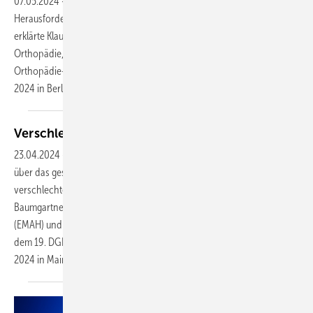
07.05.2024
-
Übermäßig erhöhtes Köpergewicht ist nach wie vor eine
Herausforderung für Patient und Behandler in der Endoprothetik,
erklärte Klaus-Peter Günther vom UniversitätsCentrum für
Orthopädie, Unfall- & Plastische Chirurgie in Dresden auf dem 15.
Orthopädie-Unfallchirurgie-Update-Seminar am 23. und 24. Februar
2024 in
Berlin.
Verschlechtertes Outcome bei
Aortenstenose
23.04.2024
-
Aktuellen Studien bestätigen, dass die Aortenstenose
über das gesamte Spektrum von Schweregraden mit einem
verschlechterten Outcome verbunden ist, berichtete Helmut
Baumgartner von der Klinik für Kardiologie III: Angeborene Herzfehler
(EMAH) und Klappenerkrankungen am Universitätsklinik Münster auf
dem 19. DGK-Kardiologie-Update-Seminar am 23. und 24. Februar
2024 in
Mainz.