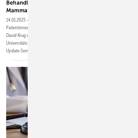
Behandlung von Hirnmetastasen beim
Mammakarzinom
14.01.2025
-
Über die aktuellen Optionen der Behandlung von
Patientinnen mit Hirnmetastasen beim Mammakarzinom berichtete
David Krug von der Klinik für Strahlentherapie und Radioonkologie am
Universitätsklinikum Hamburg-Eppendorf auf dem 8. Radioonkologie-
Update-Seminar am 15. und 16. November 2024 in
Berlin.