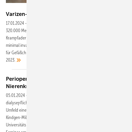
Ruslan - stock.adobe.com
Varizen-OP: Wann ambulant, wann
stationär?
17.01.2024
-
In Deutschland unterziehen sich jedes Jahr rund
320.000 Menschen einer Varizen-Therapie, bei welcher die
Krampfadern entweder in einer offenen Operation entfernt oder
minimal invasiv verödet werden, erklärte die Deutsche Gesellschaft
für Gefäßchirurgie und Gefäßmedizin e.V. (DGG) am 18. Dezember
2023.
Perioperativer Umgang mit chronisch
Nierenkranken
05.01.2024
-
Patienten mit chronischer Nierenerkrankung und bereits
dialysepflichtige Patienten haben ein hohes Risiko, im perioperativen
Umfeld eine weitere Schädigung zu erleiden, berichtete Detlef
Kindgen-Milles von der Klinik für Anästhesiologie am
Universitätsklinikum Düsseldorf auf dem 14. Anästhesie-Update-