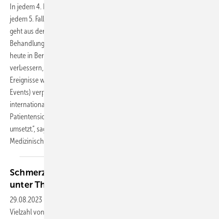
In jedem 4. Fall wurden ein Fehler und ein Schaden festgestellt; in
jedem 5. Fall war der Fehler Ursache für den erlittenen Schaden. Das
geht aus der aktuellen Jahresstatistik zur
Behandlungsfehlerbegutachtung hervor, die der Medizinische Dienst
heute in Berlin vorgestellt hat. Um die Patientensicherheit zu
verbessern, sollten schwerwiegende, aber sicher vermeidbare
Ereignisse wie Seiten- oder Medikamentenverwechslungen (Never
Events) verpflichtend gemeldet werden. „Das ist
internationaler Standard in der Patientensicherheit. Es ist aus
Patientensicht nicht hinnehmbar, dass Deutschland das nicht
umsetzt.“, sagt Dr. Stefan Gronemeyer, Vorstandvorsitzender des
Medizinischen Dienstes
Bund.
Schmerzen bei axialer Spondyloarthritis auch
unter
Therapie
29.08.2023
-
Rückenschmerzen bleiben als Hauptsymptom bei einer
Vielzahl von Patienten mit axialer Spondyloarthritis auch nach der