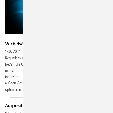
Crystal light - stock.adobe.com
Wirbelsäulenmetastasen rechtzeitig
erkennen
17.07.2024
-
Die neue S2k-Leitlinie „Wirbelsäulenmetastasen“ (AWMF-
Registriernummer: 187 – 003; online gestellt Ende Juni 2024) soll
helfen, die Qualität der Versorgung von Patientinnen und Patienten
mit extraduralen Wirbelsäulenmetastasen zu verbessern und
insbesondere auch die Verhältnismäßigkeit der Behandlung in Bezug
auf den Gesamtzustand der einzelnen Patientinnen und Patienten zu
optimieren, erklärt die
AWMF.
Adipositas als Problem in der
Endoprothetik