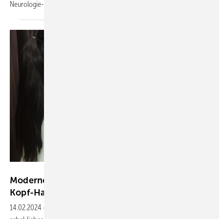
Neurologie-Update-Seminar am 23. und 24. Februar 2024 in
Mainz.
Patiwat - stock.adobe.com
Moderne Therapiekonzepte bei
Kopf-Hals-Tumoren
14.02.2024
-
Trotz moderner multimodaler Therapiekonzepte und