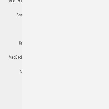
Abo- & Leserservice
AGB
Alle Inhalte chronologisch
Anmelden
Autorenrichtlinien
Datenschutz
E-Paper
Impressum
Gentner Verlag
Karriere bei Gentner
Team
Mediaservice
MedSach abonnieren
Mitgliedschaften und Engagement
Newsletter
Privacy Manager
Redaktion
Rechte & Lizenzen
RSS-Feed
Veranstaltungen / Webinare