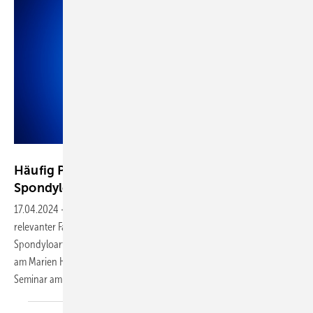
Sebastian Kaulitzki - stock.adobe.com
Häufig Probleme am Arbeitsplatz bei axialer
Spondyloarthritis
17.04.2024
-
Eingeschränkte Erwerbsfähigkeit ist weiterhin ein
relevanter Faktor im Management von Patienten mit axialer
Spondyloarthritis, erklärte Uta Kiltz vom Rheumazentrum Ruhrgebiet
am Marien Hospital in Herne auf dem 19. Rheumatologie-Update-
Seminar am 15. und 16. März 2024 in
Mainz.