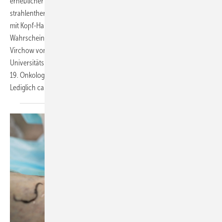
erheblicher Fortschritte in den operativen und
strahlentherapeutischen Techniken ist die Prognose von Patienten
mit Kopf-Hals-Tumoren aufgrund einer hohen Rezidiv-
Wahrscheinlichkeit weiterhin unbefriedigend, erklärte Stefan Kasper-
Virchow von der Inneren Klinik (Tumorforschung) am
Universitätsklinikum Essen, Westdeutsches Tumorzentrum, auf dem
19. Onkologie-Update-Seminar am 2. und 3. Februar 2024 in Berlin.
Lediglich ca. 60 % der Patienten weisen ein Langzeitüberleben
auf.