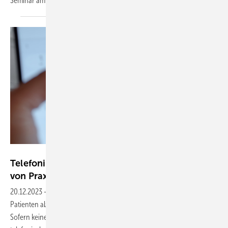
Seminar am 10. und 11. November 2023 in
Wiesbaden.
Heide - stock.adobe.com
Telefonische Krankschreibung zur Entlastung
von Praxen und Versicherten wieder
möglich
20.12.2023
-
Für eine Krankschreibung müssen Patientinnen und
Patienten ab heute nicht mehr zwingend in die Arztpraxis kommen:
Sofern keine Videosprechstunde möglich ist, kann nun auch nach