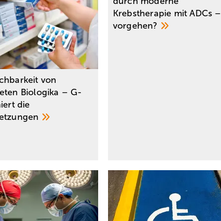
durch moderne
Krebstherapie mit ADCs –
vorgehen?
chbarkeit von
eten Biologika – G-
iert die
setzungen