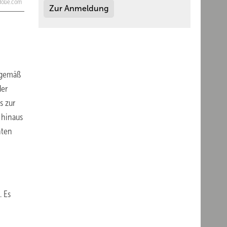
adobe.com
Zur Anmeldung
t gemäß
der
s zur
 hinaus
hten
. Es