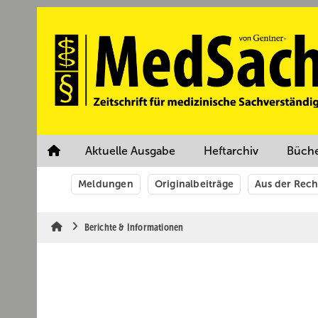
Springe
Springe
Springe
auf
auf
auf
Hauptinhalt
Hauptmenü
SiteSearch
Aktuelle Ausgabe
Heftarchiv
Büch
Meldungen
Originalbeiträge
Aus der Rec
Berichte & Informationen