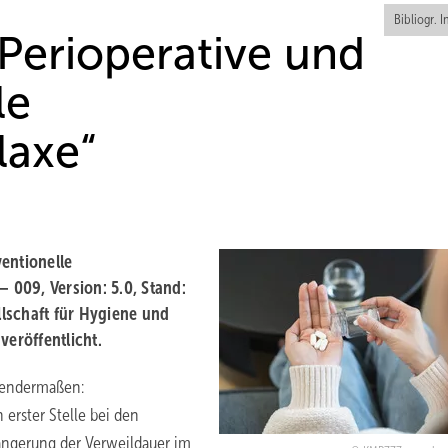
Bibliogr. I
 „Perioperative und
le
laxe“
ventionelle
009, Version: 5.0, Stand:
lschaft für Hygiene und
eröffentlicht.
gendermaßen:
erster Stelle bei den
ängerung der Verweildauer im