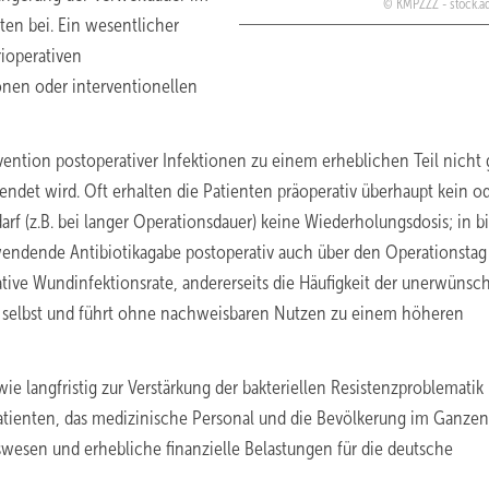
KMPZZZ - stock.
ten bei. Ein wesentlicher
rioperativen
ionen oder interventionellen
ävention postoperativer Infektionen zu einem erheblichen Teil nich
det wird. Oft erhalten die Patienten präoperativ überhaupt kein o
rf (z.B. bei langer Operationsdauer) keine Wiederholungsdosis; in bi
zuwendende Antibiotikagabe postoperativ auch über den Operationstag
rative Wundinfektionsrate, andererseits die Häufigkeit der unerwünsc
en selbst und führt ohne nachweisbaren Nutzen zu einem höheren
ie langfristig zur Verstärkung der bakteriellen Resistenzproblematik
atienten, das medizinische Personal und die Bevölkerung im Ganzen
wesen und erhebliche finanzielle Belastungen für die deutsche