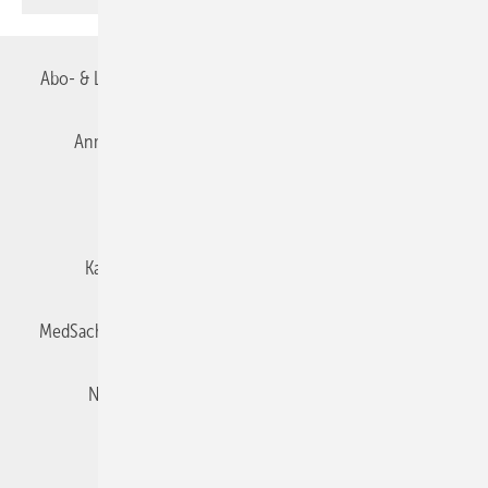
Abo- & Leserservice
AGB
Alle Inhalte chronologisch
Anmelden
Autorenrichtlinien
Datenschutz
E-Paper
Impressum
Gentner Verlag
Karriere bei Gentner
Team
Mediaservice
MedSach abonnieren
Mitgliedschaften und Engagement
Newsletter
Privacy Manager
Redaktion
Rechte & Lizenzen
RSS-Feed