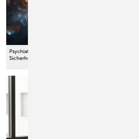
Psychiater warnen: Gesetzesentwurf kann die
Sicherheit der Bevölkerung
beeinträchtigen