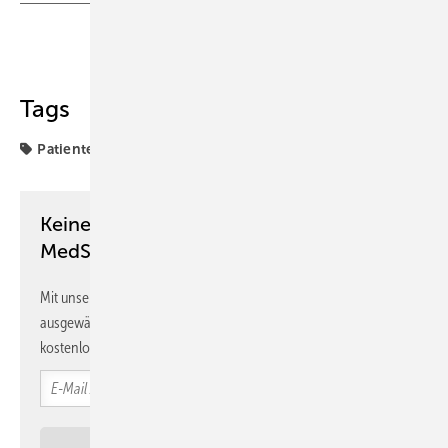
Teilen
Link kopieren
Tags
Patienten
Keine Zeit? Kein Problem mit dem
MedSach Newsletter!
Mit unserem Newsletter erhalten Sie regelmäßig von uns
ausgewählte Informationen und Neuigkeiten, gebündelt und
kostenlos direkt ins Postfach.