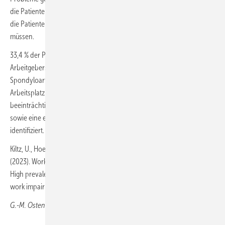
die Patienten am Arbeitsplatz „anders behandeln“ würden oder dass
die Patienten Anpassungen am Arbeitsplatz hätten vornehmen lassen
müssen.
33,4 % der Patienten berichteten über Faktoren wie Wechsel des
Arbeitgebers (n = 103), Arbeitsplatzverlust aufgrund von axialer
Spondyloarthritis (n = 79) oder Umschulung für einen neuen
Arbeitsplatz (n = 75). Als wichtigste Prädiktoren für eine nicht-
beeinträchtigte Arbeit ließen sich eine niedrige Krankheitsaktivität
sowie eine erhaltene körperliche und globale Funktionsfähigkeit
identifiziert.
Kiltz, U., Hoeper, K., Hammel. L., Lieb, S., Hahle, A., Meyer-Olson D.
(2023). Work participation in patients with axial spondyloarthritis:
High prevalence of negative workplace experiences and long-term
work impairment. RMD Open, 9 (1).
G.-M. Ostendorf, Wiesbaden