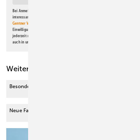
Bei Anmeldung zu diesem Newsletter bin ich damit einverstanden, über
interessante Verlags- und Online-Angebote
der Marken der Alfons W.
Gentner Verlag GmbH & Co. KG
informiert zu werden. Diese
Einwilligung kann ich jederzeit widerrufen und eine Abmeldung ist
jederzeit möglich. Informationen zum Umgang mit Daten finden Sie
auch in unserer
Datenschutzerklärung
.
Weitere Inhalte
Besondere Anforderungen der Therapie im
Alter
Neue Fakten über Diabetes am
Steuer