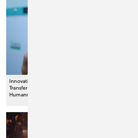
Innovationsausschuss-Projekte:
Transferbeschlüsse unter anderem zu
Humanmilchbanken für
Frühgeborene