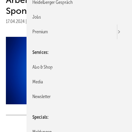
Heidelberger Gespräch
Spondyloarthritis
Jobs
17.04.2024
|
Druckvorschau
Premium
Services
Abo & Shop
Media
Newsletter
Sebastian Kaulitzki - stock.adobe.com
Specials
Meldungen