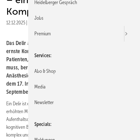
Heidelberger Gespräch
Komplikation
Jobs
12.12.2025
|
Druckvorschau
Premium
Das Delir auf der Intensivstation ist eine häufige und
ernste Komplikation bei der Versorgung kritisch kranker
Services
Patienten, die schnell erkannt und behandelt werden
muss, berichtete Detlef Kindgen-Milles von der Klinik für
Abo & Shop
Anästhesiologie am Universitätsklinikum Düsseldorf auf
dem 17. Intensiv-Update-Seminar am 19. und 20.
Media
September 2025 in Köln.
Newsletter
Ein Delir ist eine akute zerebrale Dysfunktion, die mit einer signifikant
erhöhten Morbidität und Mortalität, einer längeren Beatmungs- und
Aufenthaltsdauer auf der Intensivstation sowie oft mit langfristigen
Specials
kognitiven Beeinträchtigungen assoziiert ist. Die Pathophysiologie ist
komplex und multifaktoriell und letztlich immer noch nicht vollständig
Meldungen