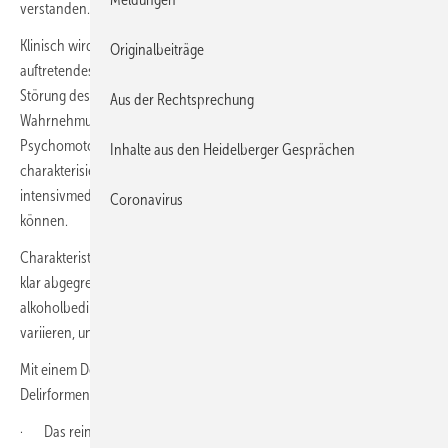
verstanden.
Klinisch wird ein Delir definiert als ein unspezifisches, akut
Originalbeiträge
auftretendes hirnorganisches Syndrom, dass durch eine kombinierte
Störung des Bewusstseins und der Aufmerksamkeit, der
Aus der Rechtsprechung
Wahrnehmung und Orientierung, des formalen Denkens, der
Psychomotorik, der Emotionalität und oft des Schlaf-Wach-Rhythmus
Inhalte aus den Heidelberger Gesprächen
charakterisiert ist. Häufig sind vegetative Begleitsymptome, die im
intensivmedizinischen Bereich zu erheblichen Komplikationen führen
Coronavirus
können.
Charakteristisch ist ein fluktuierender Verlauf. Diese Delirform muss
klar abgegrenzt werden von anderen Delirformen, wie z. B. dem
alkoholbedingten Delir. Das klinische Bild des Delirs kann erheblich
variieren, und zwar inter- und intraindividuell.
Mit einem Delir verbinden Ärzte meist Agitation. Es werden aber drei
Delirformen unterschieden:
· Das rein hyperaktive Delir tritt nur bei etwa 1 % bis 15 % der