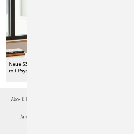
Neue S3-Leitlinie stärkt Versorgung von Menschen
mit Psychose und
Sucht
Abo- & Leserservice
AGB
Alle Inhalte chronologisch
Anmelden
Autorenrichtlinien
Datenschutz
E-Paper
Impressum
Gentner Verlag