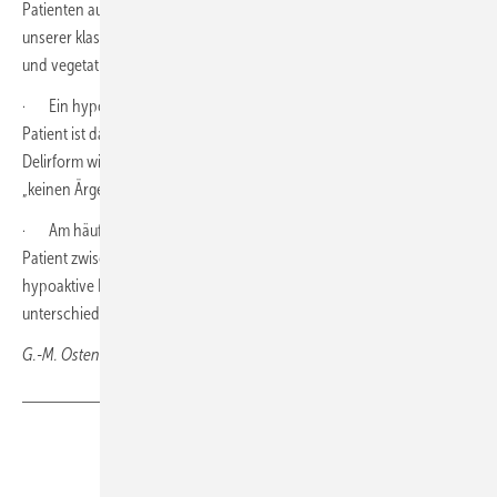
Patienten auf. Diese Form entspricht in der klinischen Manifestation
unserer klassischen Vorstellung von einem agitierten, unkooperativen
und vegetativ stark aktivierten Patienten.
· Ein hypoaktives Delir betrifft etwa 25 % bis 43 % der Patienten. Der
Patient ist dann still, in sich zurückgezogen und inaktiv. Diese
Delirform wird sehr häufig übersehen, weil der Patient ruhig ist und
„keinen Ärger“ macht.
· Am häufigsten ist die Mischform mit etwa 55 %. Hier wechselt der
Patient zwischen den verschiedenen Formen; ein Übergang in die
hypoaktive Phase muss klinisch von einem Ende des Delirs
unterschieden werden.
G.-M. Ostendorf, Wiesbaden
Teilen
Link kopieren