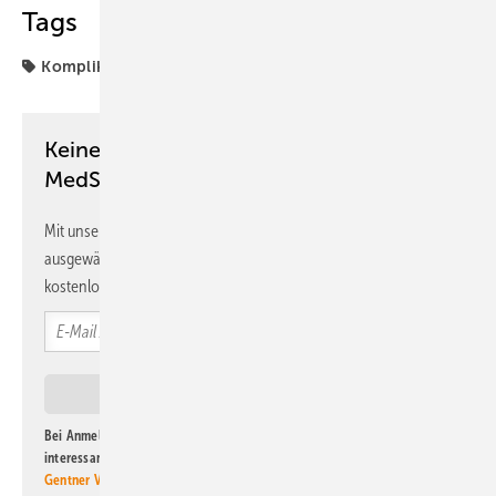
Tags
Komplikation
Patienten
Keine Zeit? Kein Problem mit dem
MedSach Newsletter!
Mit unserem Newsletter erhalten Sie regelmäßig von uns
ausgewählte Informationen und Neuigkeiten, gebündelt und
kostenlos direkt ins Postfach.
Bei Anmeldung zu diesem Newsletter bin ich damit einverstanden, über
interessante Verlags- und Online-Angebote
der Marken der Alfons W.
Gentner Verlag GmbH & Co. KG
informiert zu werden. Diese