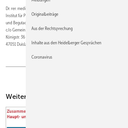
Dr. rer. medic. Robbi Brockhaus
Originalbeiträge
Institut für Psychologische Diagnostik
und Begutachtung
Aus der Rechtsprechung
c/o Gemeinschaftspraxis Telia & Mahle
Königstr. 36
Inhalte aus den Heidelberger Gesprächen
47051 Duisburg
Hier Einzelheft bestellen
Coronavirus
Teilen
Link kopieren
Weitere Inhalte