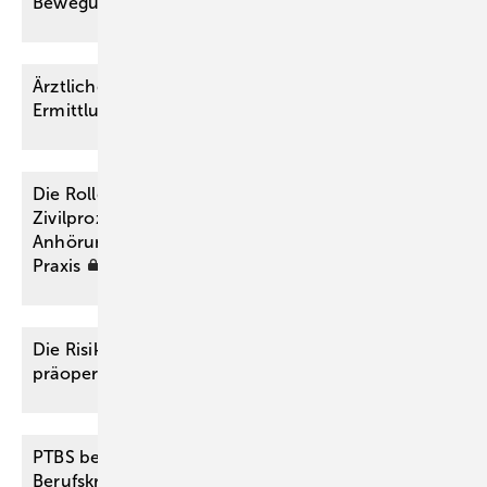
Bewegungsraumes
Ärztliches Verhalten im strafrechtlichen
Ermittlungsverfahren
Die Rolle des medizinischen Sachverständigen im
Zivilprozess: Von der Beauftragung bis zum
Anhörungstermin. Tipps aus der Praxis für die
Praxis
Die Risiko-Aufklärung – nur eine lästige Pflicht im
präoperativen
Setting?
PTBS bei Rettungssanitätern: eine “Wie
Berufskrankheit“