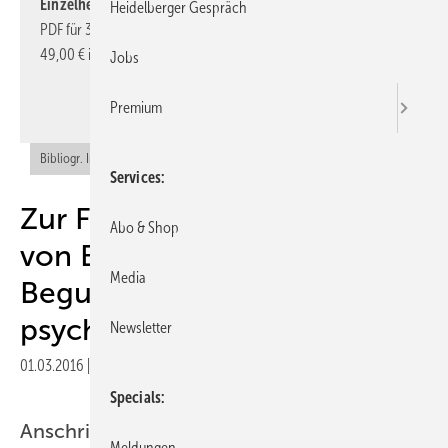
Einzelheftes beziehen.
Sie können das
komplette Heft
als
Heidelberger Gespräch
PDF für 39,00 € inkl. MwSt. downloaden oder das Einzelheft für
49,00 € inkl. MwSt. kaufen.
Jobs
Hier Einzelheft bestellen
Premium
Bibliogr. Info (RIS)
Services
Zur Frage der Anwesenheit
Abo & Shop
von Begleitpersonen in der
Media
Begutachtung aus
psychologischer Sicht
Newsletter
01.03.2016
|
Veröffentlicht in
Ausgabe 02-2016
|
Druckvorschau
Specials
Anschrift des Verfassers
Meldungen