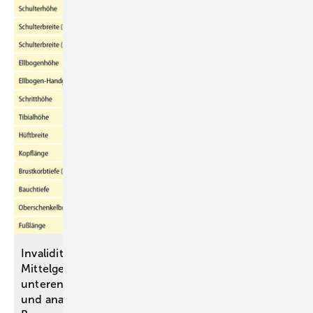
Invaliditätsbemessung von stammnahen versus ­
Mittelgelenkversteifungen an oberen und
unteren ­Extremitäten anhand einer simulativen
und analytischen Untersuchung des