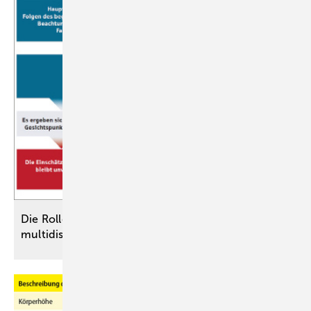
Die Rolle des Hauptgutachters bei
multidisziplinären
­Begutachtungen