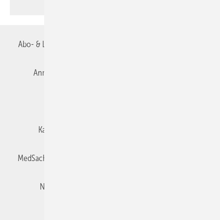
Abo- & Leserservice
AGB
Alle Inhalte chronologisch
Anmelden
Autorenrichtlinien
Datenschutz
E-Paper
Impressum
Gentner Verlag
Karriere bei Gentner
Team
Mediaservice
MedSach abonnieren
Mitgliedschaften und Engagement
Newsletter
Privacy Manager
Redaktion
Rechte & Lizenzen
RSS-Feed