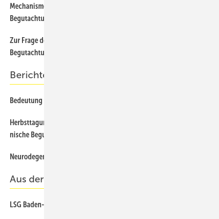
Mechanismen und ihre Konsequenzen für die sozialmedizinische
Begutachtung chronisch Schmerzkranker
Zur Frage der Anwesenheit von Begleitpersonen in der
49
Begutachtung aus psychologischer Sicht
Berichte und Informationen
Bedeutung medizinischer Leitlinien im Arzthaftungsrecht
42
Herbsttagung der Fachgesell-schaft Interdisziplinäre Medizi-
59
nische Begutachtung (FGIMB) am 07.11.2015 in Kassel
Neurodegenerative Erkrankungen und Kriminalität
42
Aus der Rechtsprechung
LSG Baden-Württemberg, Urteil vom 27.3.2014 – L 6 U 400/13
82