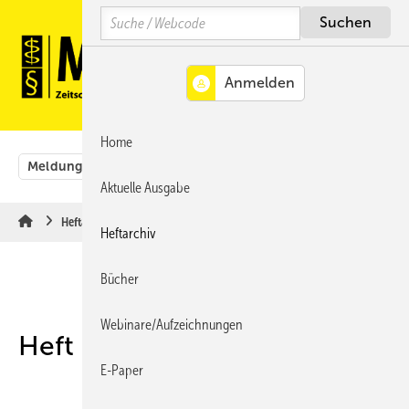
Springe
Springe
Springe
Search
auf
auf
auf
Hauptinhalt
Hauptmenü
SiteSearch
MENÜ
Home
Meldungen
Originalbeiträge
Aus der Rechtsprechung
Aktuelle Ausgabe
Heftarchiv
Heftarchiv
Bücher
Webinare/Aufzeichnungen
Heft 02-2016
E-Paper