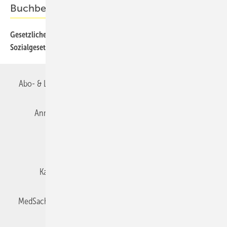
Buchbesprechung
Gesetzliche Unfallversicherung (UV) – Siebtes Buch
81
Sozialgesetzbuch – Handkommentar
Abo- & Leserservice
AGB
Alle Inhalte chronologisch
Anmelden
Autorenrichtlinien
Datenschutz
E-Paper
Impressum
Gentner Verlag
Karriere bei Gentner
Team
Mediaservice
MedSach abonnieren
Mitgliedschaften und Engagement