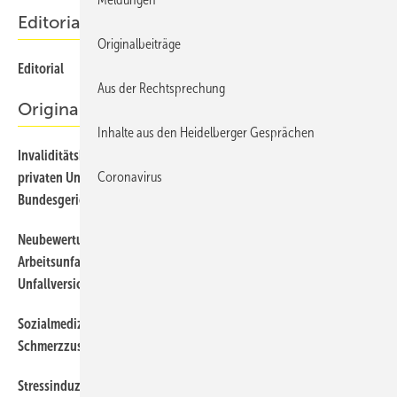
Editorial
Originalbeiträge
Editorial
45
Aus der Rechtsprechung
Originalbeiträge
Inhalte aus den Heidelberger Gesprächen
Invaliditätsbemessung von Schulterschäden im Bereich der
46
Coronavirus
privaten Unfallversicherung im Spiegel der Rechtsprechung des
Bundesgerichtshofes
Neubewertung der MdE bei unfallchirurgisch-orthopädischen
60
Arbeitsunfall- und BK-Folgen in der gesetzlichen
Unfallversicherung (GUV)
Sozialmedizinische Begutachtung bei chronischen
56
Schmerzzuständen
Stressinduzierte Hyperalgesie (SIH). Neurobiologische
73