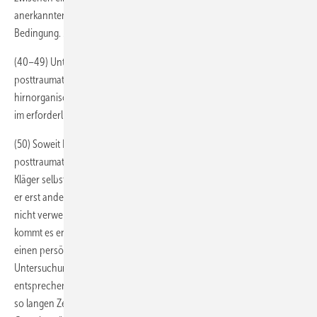
anerkannten – Unfallereignis nach der Theorie der wesentlichen
Bedingung. …
(40–49) Unter Zugrundelegung dieser Voraussetzungen können die
posttraumatische Belastungsstörung, eine Verbitterungsstörung, ein
hirnorganisches Psychosyndrom oder eine Anpassungsstörung nicht
im erforderlichen Vollbeweis festgestellt werden. …
(50) Soweit Dr. H. als einziger Sachverständiger beim Kläger eine
posttraumatische Verbitterungsstörung diagnostiziert hat, die der
Kläger selbst bestreitet, hält der Senat bereits sein Gutachten, welches
er erst anderthalb Jahre nach der Untersuchung erstattet hat, für
nicht verwertbar. Denn gerade bei einem psychiatrischen Gutachten
kommt es entscheidend darauf an, dass der Gutachter sich nicht nur
einen persönlichen Eindruck in einer angemessenen
Untersuchungszeit von dem Kläger verschafft, sondern diesen auch
entsprechend für die Beteiligten und das Gericht darlegt. Nach einem
so langen Zeitraum ist aber nicht mehr gewährleistet, dass sich der