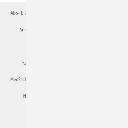
Abo- & Leserservice
AGB
Alle Inhalte chronologisch
Anmelden
Autorenrichtlinien
Datenschutz
E-Paper
Impressum
Gentner Verlag
Karriere bei Gentner
Team
Mediaservice
MedSach abonnieren
Mitgliedschaften und Engagement
Newsletter
Privacy Manager
Redaktion
Rechte & Lizenzen
RSS-Feed