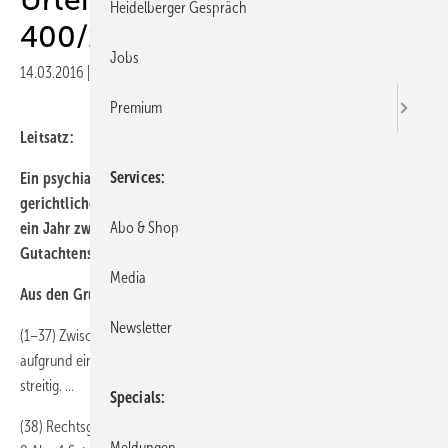
Heidelberger Gespräch
400/13
Jobs
14.03.2016
|
Veröffentlicht in
Ausgabe 02-2016
|
Druckvorschau
Premium
Leitsatz:
Services
Ein psychiatrisches Gutachten ist im Regelfall nicht mehr für die
gerichtliche Entscheidungsfindung verwertbar, wenn mehr als
Abo & Shop
ein Jahr zwischen der Untersuchung und der Erstattung des
Gutachtens liegt.
Media
Aus den Gründen:
Newsletter
(1–37) Zwischen den Beteiligten ist die Höhe der Verletztenrente
aufgrund eines anerkannten Arbeitsunfalls vom 11. Dezember 1998
streitig. …
Specials
(38) Rechtsgrundlage für den geltend gemachten Anspruch sind § 7, §
Meldungen