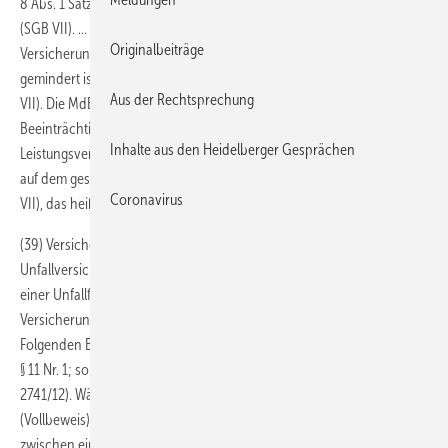
8 Abs. 1 Satz 1 i.V.m. § 102 und § 56 Siebtes Buch Sozialgesetzbuch
(SGB VII). … Versicherte, deren Erwerbsfähigkeit infolge eines
Originalbeiträge
Versicherungsfalls über die 26. Woche hinaus um wenigstens 20 v. H.
gemindert ist, haben Anspruch auf eine Rente (§ 56 Abs. 1 Satz 1 SGB
Aus der Rechtsprechung
VII). Die MdE richtet sich nach dem Umfang der sich aus der
Beeinträchtigung des körperlichen oder geistigen
Inhalte aus den Heidelberger Gesprächen
Leistungsvermögens ergebenden verminderten Arbeitsmöglichkeiten
auf dem gesamten Gebiet des Erwerbslebens (§ 56 Abs. 2 Satz 1 SGB
Coronavirus
VII), das heißt auf dem allgemeinen Arbeitsmarkt.
(39) Versicherte haben dann gegen den zuständigen
Unfallversicherungsträger Anspruch auf die inzidente Anerkennung
einer Unfallfolge, wenn ein Gesundheitsschaden durch den
Versicherungsfall rechtlich wesentlich verursacht wird (vgl. zum
Folgenden BSG, Urteil vom 5. Juli 2011 – B 2 U 17/10 R – SozR 4-2700
§ 11 Nr. 1; so auch zuletzt Urteil des Senats vom 23. Januar 2013 – L 6 U
2741/12). Während der Gesundheitsschaden sicher feststehen muss
(Vollbeweis), erfolgt die Prüfung des Ursachenzusammenhangs
zwischen einer Gesundheitsstörung und dem – hier als Arbeitsunfall