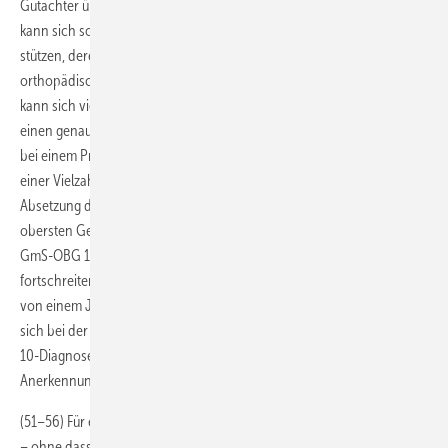
Gutachter überhaupt noch an die Untersuchungsperson erinnert, er
kann sich somit allenfalls auf seine schriftlichen Aufzeichnungen
stützen, deren Vollständigkeit aber naturgemäß anders als z. B. bei
orthopädischen Befunden nicht gewährleistet ist. Das Gutachten
kann sich vielmehr nach einem solchen Zeitablauf nicht mehr auf
einen genauen aktuellen Eindruck von dem Kläger stützen, der gerade
bei einem Praktiker wie dem Sachverständigen, der jeden Tag mit
einer Vielzahl von Personen zu tun hat, verblassen muss. Auch bei der
Absetzung des vollständigen Urteils hat der Gemein-same Senat der
obersten Gerichtshöfe des Bundes (Beschluss vom 27. April 1993 –
GmS-OBG 1/92) darauf abgestellt, dass die Erinnerung mit
fortschreitender Zeit nicht mehr gegeben ist, und allenfalls eine Frist
von einem Jahr für angemessen erachtet. Des Weiteren handelt es
sich bei der posttraumatischen Verbitterungsstörung um keine ICD-
10-Diagnose, so dass bereits deswegen ihre Feststellung oder
Anerkennung als Unfallfolge nach der Rechtsprechung ausscheidet. …
(51–56) Für ein hirnorganisches Psychosyndrom, wie dies Prof. Dr. M.
– ohne dass ihm die Krankenakten vorlagen – vermutet hat, fehlt es