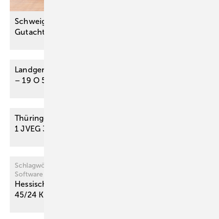
Schweigepflicht gilt auch für medizinische
Gutachten
Landgericht Darmstadt, Beschluss vom 10.11.2025
– 19 O
527/16
Thüringer LSG, Beschluss vom 8. Oktober 2025 – L
1 JVEG
313/25
Schlagwörter: Sachverständige – Gutachten – Honorar –
Software – elektronischer Rechtsverkehr
Hessisches LSG, Beschluss vom 17.1.2025 – L 2 SF
45/24
K