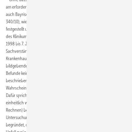
am erforderlichen Nachweis einer substanziellen Hirnschädigung (so
auch Bayrisches Landessozialgericht, Urteil vom 20. Juni 2012 L 2 U
340/10), wie dies letztlich alle Sachverständigen übereinstimmend
festgestellt und auch die vom SG beigezogenen Behandlungsakten
des Klinikums H. über den stationären Aufenthalt vom 11. Dezember
1998 bis 7. Januar 1999 bestätigt haben. Das hat zuletzt auch der
Sachverständige Prof. Dr. Dr. W. in Auswertung der
Krankenhausunterlagen dargelegt, wonach nicht nur die
bildgebenden Schädeluntersuchungen, sondern auch die initialen
Befunde keinen entsprechenden Beleg liefern, die später
beschriebenen kognitiven Probleme daher mit überwiegender
Wahrscheinlichkeit nicht durch eine Hirnkontusion bedingt sind.
Dafür spricht auch, dass die gezeigten kognitiven Störungen nicht
einheitlich waren, sich vielmehr nur auf spezielle Arbeitsbereiche (z. B.
Rechnen) bezogen und der Kläger außerhalb der jeweiligen
Untersuchungssituation unauffällig war, was erhebliche Zweifel daran
begründet, ob das psychopathologische Bild überhaupt auf den