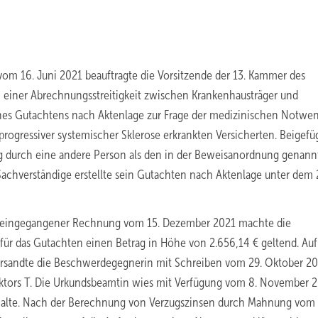
om 16. Juni 2021 beauftragte die Vorsitzende der 13. Kammer des
n einer Abrechnungsstreitigkeit zwischen Krankenhausträger und
eines Gutachtens nach Aktenlage zur Frage der medizinischen Notwen
rogressiver systemischer Sklerose erkrankten Versicherten. Beigefü
ung durch eine andere Person als den in der Beweisanordnung genan
 Sachverständige erstellte sein Gutachten nach Aktenlage unter dem 
g eingegangener Rechnung vom 15. Dezember 2021 machte die
für das Gutachten einen Betrag in Höhe von 2.656,14 € geltend. Auf
ersandte die Beschwerdegegnerin mit Schreiben vom 29. Oktober 2
ektors T. Die Urkundsbeamtin wies mit Verfügung vom 8. November 
m halte. Nach der Berechnung von Verzugszinsen durch Mahnung vom