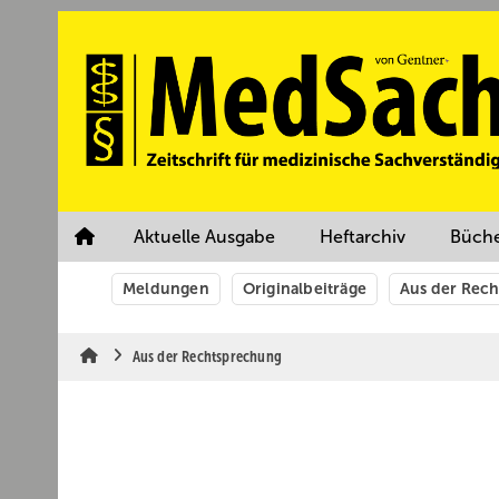
Springe
Springe
Springe
auf
auf
auf
Hauptinhalt
Hauptmenü
SiteSearch
Aktuelle Ausgabe
Heftarchiv
Büch
Meldungen
Originalbeiträge
Aus der Rec
Aus der Rechtsprechung