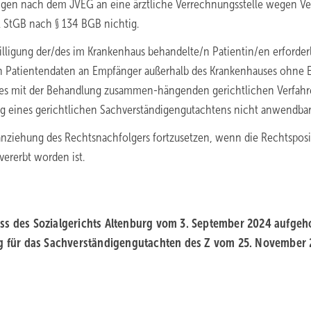
igen nach dem JVEG an eine ärztliche Verrechnungsstelle wegen Ve
1 StGB nach § 134 BGB nichtig.
illigung der/des im Krankenhaus behandelte/n Patientin/en erforderl
von Patientendaten an Empfänger außerhalb des Krankenhauses ohne 
eines mit der Behandlung zusammen-hängenden gerichtlichen Verfah
ellung eines gerichtlichen Sachverständigengutachtens nicht anwendbar
anziehung des Rechtsnachfolgers fortzusetzen, wenn die Rechtsposi
vererbt worden ist.
uss des Sozialgerichts Altenburg vom 3. September 2024 aufgeh
ung für das Sachverständigengutachten des Z vom 25. November