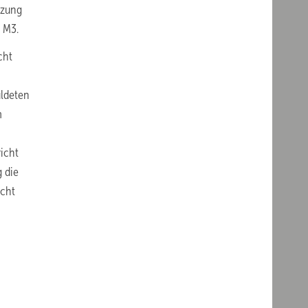
tzung
 M3.
cht
uldeten
m
icht
 die
icht