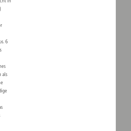
cht in
)
er
s. 6
s
nes
 als
ne
dige
as
s