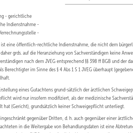
g - gerichtliche
che Indienstnahme -
Verrechnungsstelle -
 ist eine öffentlich-rechtliche Indienstnahme, die nicht dem bürger
en daher grds. auf die Heranziehung von Sachverständigen keine Anw
verständigen nach dem JVEG entsprechend §§ 398 ff BGB und der da
als Berechtigter im Sinne des § 4 Abs 1 S 1 JVEG überhaupt (gegeben
lhaft.
Erstellung eines Gutachtens grund-sätzlich der ärztlichen Schweigepf
cht wird nur insofern modifiziert, als der medizinische Sachverst
t hat (Gericht), grundsätzlich keiner Schweigepflicht unterliegt.
ingeschränkt gegenüber Dritten, d. h. auch gegenüber einer ärztlic
tachteten in die Weitergabe von Behandlungsdaten ist eine Abtretu