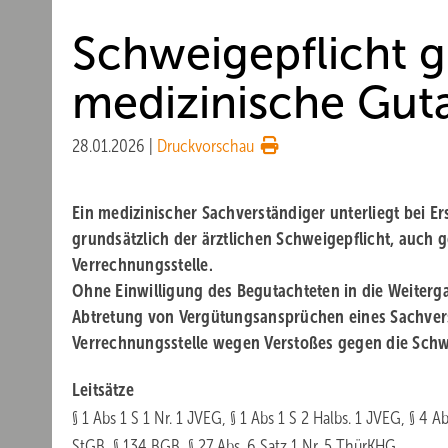
Schweigepflicht gi
medizinische Gut
28.01.2026
|
Druckvorschau
Ein medizinischer Sachverständiger unterliegt bei Er
grundsätzlich der ärztlichen Schweigepflicht, auch 
Verrechnungsstelle.
Ohne Einwilligung des Begutachteten in die Weiterga
Abtretung von Vergütungsansprüchen eines Sachvers
Verrechnungsstelle wegen Verstoßes gegen die Schwe
Leitsätze
§ 1 Abs 1 S 1 Nr. 1 JVEG, § 1 Abs 1 S 2 Halbs. 1 JVEG, § 4 A
StGB, § 134 BGB, § 27 Abs. 6 Satz 1 Nr. 5 ThürKHG