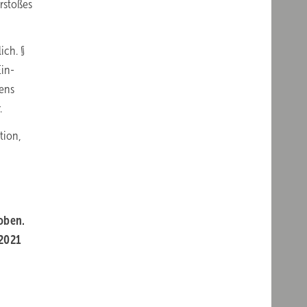
rstoßes
ich. §
Ein-
rens
.
tion,
oben.
 2021