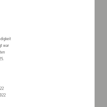
digkeit
gt war
nten
25.
022
2022