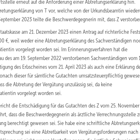
stelle erneut auf die Anforderung einer Abtretungserklärung hin.
tretungserklärung von T vor, welche von der Urkundsbeamtin wiede
eptember 2023 teilte die Beschwerdegegnerin mit, dass Z verstorben
 Staatskasse am 21. Dezember 2023 einen Antrag auf richterliche Fest
,00 €, weil weder eine Abtretungserklärung des Sachverständigen no
ientin vorgelegt worden sei. Im Erinnerungsverfahren hat die
au des am 19. September 2022 verstorbenen Sachverständigen vom 11
igung des Erbscheines vom 21. April 2023 als auch eine Erklärung d
onach dieser für sämtliche Gutachten umsatzsteuerpflichtig gewesen
s die Abtretung der Vergütung unzulässig sei, da keine
tientin vorgelegt worden sei.
ericht die Entschädigung für das Gutachten des Z vom 25. November
ührt, dass die Beschwerdegegnerin als ärztliche Verrechnungsstelle z
 berechtigt gewesen sei. Sie habe eine schriftliche Abtretungserk
tsprechung sei eine Abtretbarkeit von Vergütungsforderungen nach