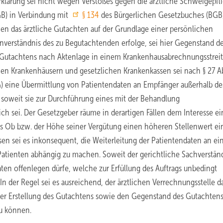
klärung sei nicht wegen Verstoßes gegen die ärztliche Schweigepfli
GB) in Verbindung mit
§ 134
des Bürgerlichen Gesetzbuches (BGB
nen das ärztliche Gutachten auf der Grundlage einer persönlichen
verständnis des zu Begutachtenden erfolge, sei hier Gegenstand d
s Gutachtens nach Aktenlage in einem Krankenhausabrechnungsstreit
hen Krankenhäusern und gesetzlichen Krankenkassen sei nach § 27 Ab
G) eine Übermittlung von Patientendaten an Empfänger außerhalb de
 soweit sie zur Durchführung eines mit der Behandlung
h sei. Der Gesetzgeber räume in derartigen Fällen dem Interesse ei
es Ob bzw. der Höhe seiner Vergütung einen höheren Stellenwert ein
en sei es inkonsequent, die Weiterleitung der Patientendaten an ei
 Patienten abhängig zu machen. Soweit der gerichtliche Sachverstän
ten offenlegen dürfe, welche zur Erfüllung des Auftrags unbedingt
 der Regel sei es ausreichend, der ärztlichen Verrechnungsstelle d
der Erstellung des Gutachtens sowie den Gegenstand des Gutachten
zu können.