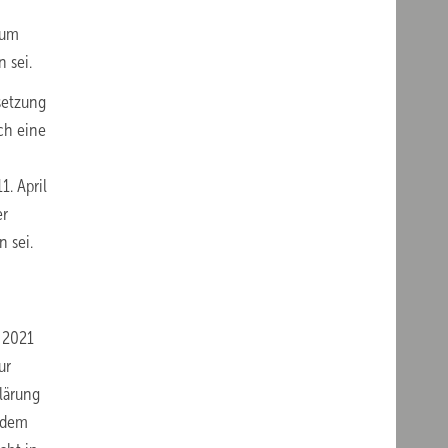
rum
 sei.
setzung
ch eine
. April
er
 sei.
 2021
ur
lärung
 dem