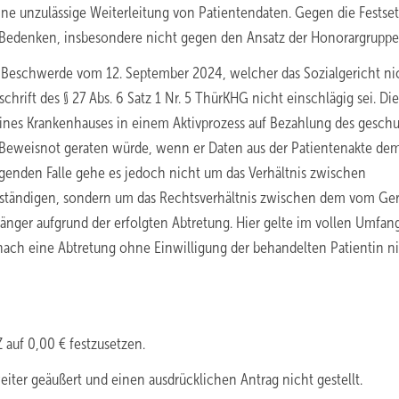
ine unzulässige Weiterleitung von Patientendaten. Gegen die Festse
 Bedenken, insbesondere nicht gegen den Ansatz der Honorargruppe
 Beschwerde vom 12. September 2024, welcher das Sozialgericht ni
chrift des § 27 Abs. 6 Satz 1 Nr. 5 ThürKHG nicht einschlägig sei. Die
 eines Krankenhauses in einem Aktivprozess auf Bezahlung des gesch
Beweisnot geraten würde, wenn er Daten aus der Patientenakte de
egenden Falle gehe es jedoch nicht um das Verhältnis zwischen
ständigen, sondern um das Rechtsverhältnis zwischen dem vom Ger
ger aufgrund der erfolgten Abtretung. Hier gelte im vollen Umfang
ach eine Abtretung ohne Einwilligung der behandelten Patientin n
auf 0,00 € festzusetzen.
ter geäußert und einen ausdrücklichen Antrag nicht gestellt.