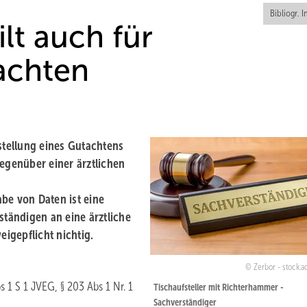
Bibliogr. I
lt auch für
achten
stellung eines Gutachtens
gegenüber einer ärztlichen
be von Daten ist eine
tändigen an eine ärztliche
igepflicht nichtig.
Zerbor - stock.
bs 1 S 1 JVEG, § 203 Abs 1 Nr. 1
Tischaufsteller mit Richterhammer -
Sachverständiger