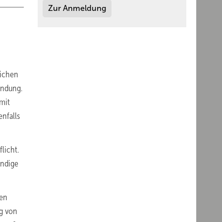
Zur Anmeldung
lichen
endung.
mit
enfalls
licht.
ändige
hen
ng von