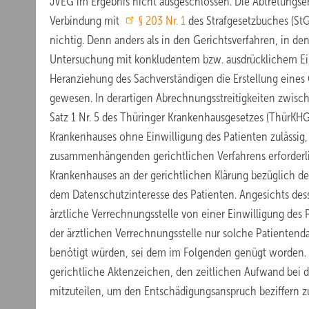
JVEG im Ergebnis nicht ausgeschlossen. Die Abtretungser
Verbindung mit
§ 203 Nr. 1
des Strafgesetzbuches (St
nichtig. Denn anders als in den Gerichtsverfahren, in de
Untersuchung mit konkludentem bzw. ausdrücklichem Ein
Heranziehung des Sachverständigen die Erstellung eine
gewesen. In derartigen Abrechnungsstreitigkeiten zwisc
Satz 1 Nr. 5 des Thüringer Krankenhausgesetzes (ThürKH
Krankenhauses ohne Einwilligung des Patienten zulässig,
zusammenhängenden gerichtlichen Verfahrens erforderlic
Krankenhauses an der gerichtlichen Klärung bezüglich d
dem Datenschutzinteresse des Patienten. Angesichts dess
ärztliche Verrechnungsstelle von einer Einwilligung des
der ärztlichen Verrechnungsstelle nur solche Patientenda
benötigt würden, sei dem im Folgenden genügt worden. In
gerichtliche Aktenzeichen, den zeitlichen Aufwand bei 
mitzuteilen, um den Entschädigungsanspruch beziffern 