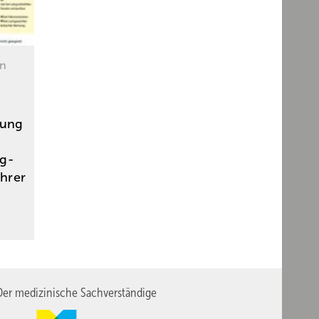
en
tung
ng-
hrer
er medizinische Sachverständige