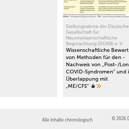
Stellungnahme der Deutsch
Gesellschaft für
Neurowissenschaftliche
Begutachtung (DGNB) e. V.
Wissenschaftliche Bewer
von Methoden für den ­
Nachweis von „Post-/Lo
COVID-Syndromen“ und i
Überlappung mit
„ME/CFS“
© 2026 D
Alle Inhalte chronologisch