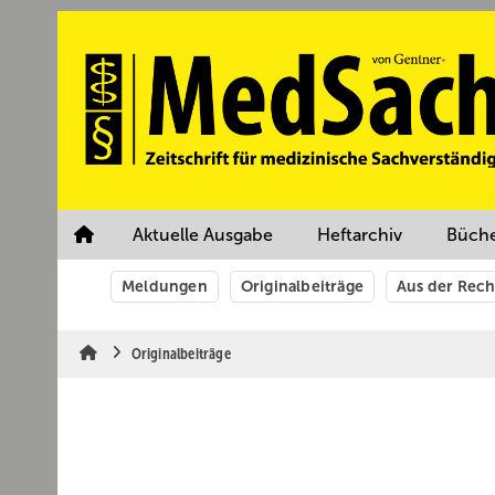
Springe
Springe
Springe
auf
auf
auf
Hauptinhalt
Hauptmenü
SiteSearch
Aktuelle Ausgabe
Heftarchiv
Büch
Meldungen
Originalbeiträge
Aus der Rec
Originalbeiträge