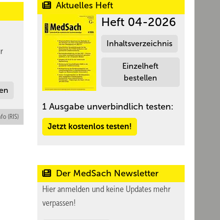
Aktuelles Heft
Heft 04-2026
Inhaltsverzeichnis
r
Einzelheft
bestellen
len
1 Ausgabe unverbindlich testen:
nfo (RIS)
Jetzt kostenlos testen!
Der MedSach Newsletter
Hier anmelden und keine Updates mehr
verpassen!