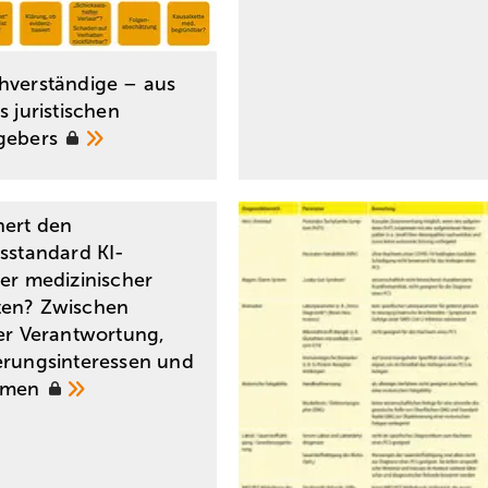
hverständige – aus
s juristischen
gebers
hert den
tsstandard KI-
er ­medizinischer
ten? Zwischen
er Verant­wortung,
erungsinteressen und
thmen