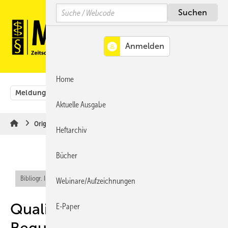
Springe
Springe
Springe
Search
auf
auf
auf
Hauptinhalt
Hauptmenü
SiteSearch
MENÜ
Home
Meldungen
Originalbeiträge
Aus der Rechtsprechung
Aktuelle Ausgabe
Originalbeiträge
Heftarchiv
Bücher
Bibliogr. Info (RIS)
Webinare/Aufzeichnungen
Qualitätssicherung in der
E-Paper
Begutachtung -