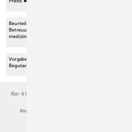
Praxis
Beurteilung der Wohnfähigkeit im
Betreuungsrecht – ein strukturiertes Vorgehen für
medizinische
Sachverständige
Vorgaben der KI-VO für die medizinische
Begutachtung
Abo- & Leserservice
AGB
Alle Inhalte chronologisch
Anmelden
Autorenrichtlinien
Datenschutz
E-Paper
Impressum
Gentner Verlag