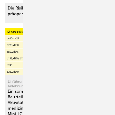
Die Risiko-Aufklärung – nur eine lästige Pflicht im
präoperativen
Setting?
Einführung, Konzept und Anwendung des Mini-ICF-APS – In
Anlehnung an das Mini-ICF-APP
Ein somatisch-funktionelles
Beurteilungsinstrument zur Erfassung von
Aktivitäts- und Teilhabefähigkeit in der
medizinischen Begutachtung – Das
Mini-ICF-APS