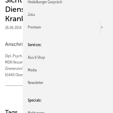
Heidelberger Gespräch
Dienstes der
Jobs
Krankenversicherung
Premium
26.06.2014
|
Veröffentlicht in
Ausgabe 04-2014
|
Druckvorschau
Anschrift des Verfassers
Services
Dipl.-Psych. Ruth Rohdich
Abo & Shop
MDK Hessen
Zimmersm√ºhlenweg 23
Media
61440 Oberursel
Newsletter
Teilen
Link kopieren
Specials
Tags
Meldungen