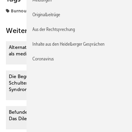
Burnout-Syndrom
Krankenversicherung
Originalbeiträge
Aus der Rechtsprechung
Weitere Inhalte
Inhalte aus den Heidelberger Gesprächen
Alternativmedizin bei vermutlicher Depression
als medizinisch notwendige
Heilbehandlung?
Coronavirus
Die Begutachtung der neuralgischen ­
Schulteramyotrophie (Parsonage-Turner-
Syndrom) in verschiedenen
­Rechtsgebieten
Befunderhebungsfehler versus Diagnosefehler –
Das Dilemma des Gutachters und die
Folgen