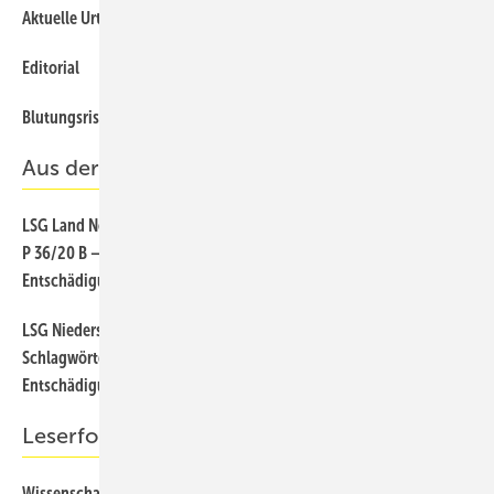
Aktuelle Urteile zur Privatversicherung
Editorial
Blutungsrisiken unter oraler Antikoagulation
Aus der Rechtsprechung
LSG Land Nordrhein-Westfalen, Beschluss vom 17. Juni 2020 – L 15
P 36/20 B –, Schlagwörter: Sachverständigengutachten –
Entschädigung – Pflegebedürftigkeit - Honorargruppe
LSG Niedersachen-Bremen vom 8.3.2021 - L 7 KO 7/18 (KR)
Schlagwörter: Sachverständigengutachten – Vergütung –
Entschädigung – Kodierung Krankenhausleistungen
Leserforum
Wissenschaftliche Fachgesellschaften kritisieren