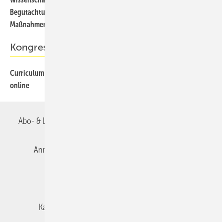
Begutachtungsanleitung des MDS zu geschlechtsangleichenden
Maßnahmen
Kongressankündigung
Curriculum unfallchirurgisch-orthopädische Begutachtung –
online
Abo- & Leserservice
AGB
Alle Inhalte chronologisch
Anmelden
Autorenrichtlinien
Datenschutz
E-Paper
Impressum
Gentner Verlag
Karriere bei Gentner
Team
Mediaservice