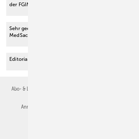
der
FGIMB“
Sehr geehrte Leserinnen und Leser der Zeitschrift
MedSach,
Editorial
Abo- & Leserservice
AGB
Alle Inhalte chronologisch
Anmelden
Autorenrichtlinien
Datenschutz
E-Paper
Impressum
Gentner Verlag