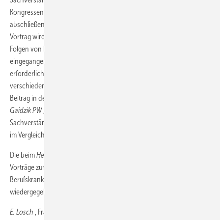
Kongressen stets auf größeres Interesse. In dem diese Ausgabe
abschließenden Beitrag von
Formann
nach seinem hierzu gehaltenen
Vortrag wird unter anderem auf die aktuelle Rechtsprechung zu
Folgen von Fehlern des Sachverständigen für diese Vergütung
eingegangen. Mit den erwähnten uneinheitlichen Ansichten zu einem
erforderlichen Zeitaufwand für ein Gutachten durch die
verschiedenen Landessozialgerichte hatte sich auch schon ein
Beitrag in der Ausgabe 2/2018 dieser Zeitschrift beschäftigt (
Rau NV
,
Gaidzik PW
,
Schiltenwolf M
: Vergütung medizinischer
Sachverständigengutachten nach dem JVEG: deutsche Bundesländer
im Vergleich. MedSach 114 (2018), 2: 50).
Die beim
Heidelberger Gespräch
2017 weiter noch gehaltenen
Vorträge zum Bundesteilhabegesetz und zu Neuigkeiten bei
Berufskrankheiten werden in der folgenden Ausgabe dieser Zeitschrift
wiedergegeben werden.
E. Losch
, Frankfurt am Main