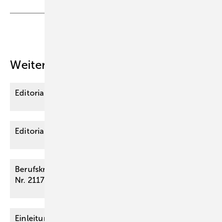
Teilen
Link kopieren
Weitere Inhalte
Editorial
Editorial
Berufskrankheit Rotatorenmanschettenläsion (BK-
Nr.
2117)
Einleitung zum Abstractteil „Jahreskongress 2025