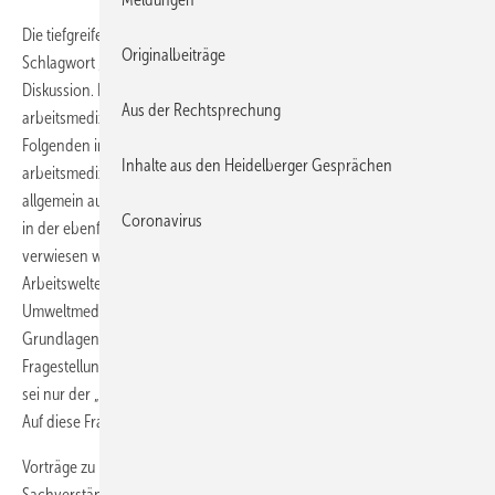
Die tiefgreifenden Veränderungen für alle Erwerbstätigen unter dem
Originalbeiträge
Schlagwort „Arbeitswelt 4.0“ befinden sich in den Medien in breiter
Diskussion. Die sich speziell im Bereich sozialmedizinischer bzw.
Aus der Rechtsprechung
arbeitsmedizinischer Begutachtung ergebenden Fragen sind im
Folgenden im Beitrag von
Bahemann
vorgestellt, wobei zu
Inhalte aus den Heidelberger Gesprächen
arbeitsmedizinischen Auswirkungen dieser neuen Arbeitswelt
allgemein auf die interessanten Ausführungen von
Irina Böckelmann
Coronavirus
in der ebenfalls im Gentner-Verlag erscheinenden Zeitschrift ASU
verwiesen werden kann (Böckelmann I: Auswirkungen neuer
Arbeitswelten auf den Menschen. ASU Arbeitsmed Sozialmed
Umweltmed 53 (2018), 5: 308). Dass eine derartige Änderung der
Grundlagen der Arbeitswelt auch veränderte juristische
Fragestellungen mit sich bringt, erschließt sich zwanglos. Als Beispiel
sei nur der „Wegeunfall“ bei Ausübung eines Home Office aufgeführt.
Auf diese Fragen wird im Aufsatz von
Spellbrink
eingegangen.
Vorträge zu Fragen der Vergütung des medizinischen
Sachverständigen für seine gutachtliche Tätigkeit stoßen bei