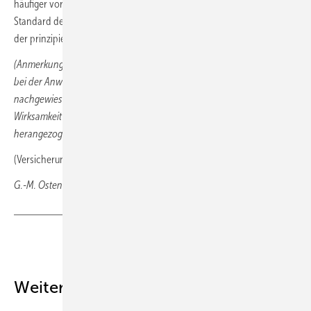
häufiger vorkommen. Die Behandlung richtet sich dann nach dem
Standard der von Arzt und Patient gewählten Behandlungsmethode,
der prinzipiell nicht unterschritten werden darf.
(Anmerkung des Autors: Das darf allerdings nicht dazu führen, dass
bei der Anwendung alternativmedizinischer Verfahren ohne
nachgewiesene diagnostische Aussagekraft bzw. therapeutische
Wirksamkeit die sogenannte „Binnenanerkennung“ als Standard
herangezogen wird!)
(Versicherungsrecht 73 (2022) 24, 417-418)
G.-M. Ostendorf, Wiesbaden
Teilen
Link kopieren
Weitere Inhalte