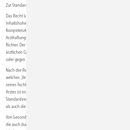
Zur Standardermittlung wird festgestellt:
Das Recht behält die Definitionshoheit über seinen Standard, die
Inhaltshoheit liegt hingegen bei der Medizin. Dieser
Kompetenzkonflikt zwischen Medizin und Recht spiegelt sich im
Arzthaftungsprozess in der Rollenverteilung von Gutachter und
Richter. Der Richter hat den Medizinischen Standard mithilfe eines
ärztlichen Gutachters zu ermitteln und darf ihn nicht ohne Gutachten
oder gegen den Sachverständigen feststellen.
Nach der Rechtsprechung gibt der Standard Auskunft darüber,
welches „Verhalten von einem Arzt ... aus der berufsfachlichen Sicht
seines Fachbereichs erwartet werden kann“. Eine Pflichtwidrigkeit des
Arztes ist im Arzthaftungsrecht der zentrale Haftungsgrund. In der
Standardverfehlung liegen sowohl der ärztliche Behandlungsfehler
als auch die medizinische Fahrlässigkeit.
Von besonderer Bedeutung sind einzelne Standardabweichungen,
die auch durch die Individualisierung der modernen Medizin immer