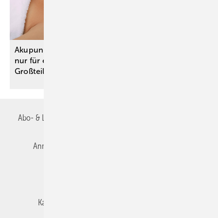
Akupunktur zur Prophylaxe bei Migräne: Nutzen
nur für engen Anwendungsbereich – für den
Großteil fehlen
Studien
Abo- & Leserservice
AGB
Alle Inhalte chronologisch
Anmelden
Autorenrichtlinien
Datenschutz
E-Paper
Impressum
Gentner Verlag
Karriere bei Gentner
Team
Mediaservice