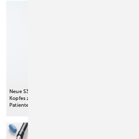
Neue S3-Leitlinie zu Speicheldrüsentumoren des
Kopfes zur Optimierung der
Patientenversorgung