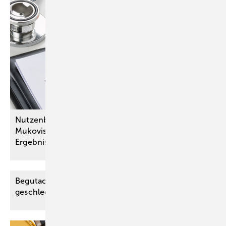
Nutzenbewertung von Arzneimitteln bei
Mukoviszidose und Hämophilie B mit sehr guten
Ergebnissen
Begutachtung bei Antrag auf
geschlechtsangleichende
­Maßnahmen