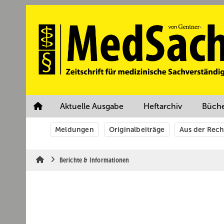
Springe
Springe
Springe
auf
auf
auf
Hauptinhalt
Hauptmenü
SiteSearch
Aktuelle Ausgabe
Heftarchiv
Büch
Meldungen
Originalbeiträge
Aus der Rec
Berichte & Informationen