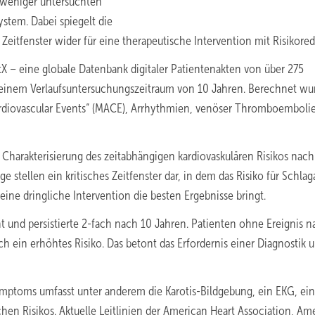
n weniger untersuchten
ystem. Dabei spiegelt die
e Zeitfenster wider für eine therapeutische Intervention mit Risikored
X – eine globale Datenbank digitaler Patientenakten von über 275
 einem Verlaufsuntersuchungszeitraum von 10 Jahren. Berechnet wu
ardiovascular Events“ (MACE), Arrhythmien, venöser Thromboemboli
r Charakterisierung des zeitabhängigen kardiovaskulären Risikos nach
stellen ein kritisches Zeitfenster dar, in dem das Risiko für Schlaga
ine dringliche Intervention die besten Ergebnisse bringt.
t und persistierte 2-fach nach 10 Jahren. Patienten ohne Ereignis 
ein erhöhtes Risiko. Das betont das Erfordernis einer Diagnostik 
ymptoms umfasst unter anderem die Karotis-Bildgebung, ein EKG, ei
en Risikos. Aktuelle Leitlinien der American Heart Association, Am