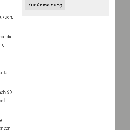
Zur Anmeldung
uktion.
rde die
en,
nfall,
nach 90
und
ne
erican