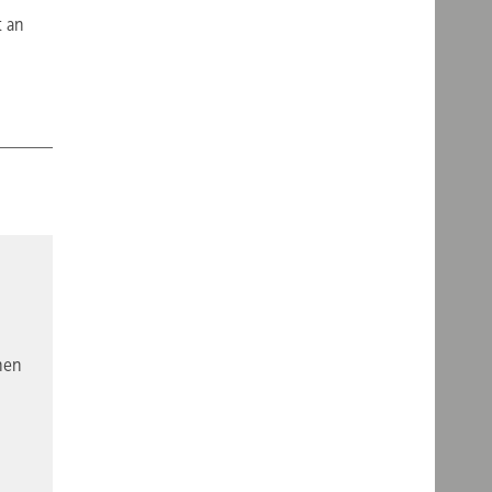
t an
nen