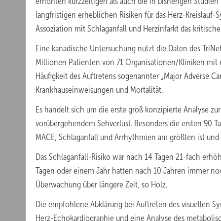
erhöhten kurzzeitigen als auch die in bisherigen Studie
langfristigen erheblichen Risiken für das Herz-Kreislauf-S
Assoziation mit Schlaganfall und Herzinfarkt das kritisch
Eine kanadische Untersuchung nutzt die Daten des TriNet
Millionen Patienten von 71 Organisationen/Kliniken mit
Häufigkeit des Auftretens sogenannter „Major Adverse C
Krankhauseinweisungen und Mortalität.
Es handelt sich um die erste groß konzipierte Analyse zu
vorübergehendem Sehverlust. Besonders die ersten 90 Tage 
MACE, Schlaganfall und Arrhythmien am größten ist und e
Das Schlaganfall-Risiko war nach 14 Tagen 21-fach erhöh
Tagen oder einem Jahr hatten nach 10 Jahren immer noch 
Überwachung über längere Zeit, so Holz.
Die empfohlene Abklärung bei Auftreten des visuellen S
Herz-Echokardiographie und eine Analyse des metabolisch