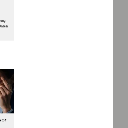
gung
 Daten
vor