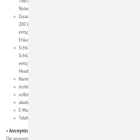
Titel möglichst zu vermeiden bzw. bei unbedingter
Notwenigkeit zu erläutern,
Zusammenfassung/Abstract (deutsch und englisch), maximal
200 Wörter, Abkürzungen in der Zusammenfassung sind
entsprechend zu erläutern (Ausnahme: Abkürzung und
Erläuterung steht bereits im Titel),
Schlüsselwörter/Keywords (deutsch und englisch), 3 bis 6
Schlüsselwörter, Abkürzungen sind zu vermeiden, außer sie
entsprechen der MeSH-Nomenklatur (Medical Subject
Headings),
Namen der Autorinnen und Autoren,
institutionelle Zugehörigkeiten,
vollständige Anschrift des korrespondierenden Autors,
akademischer Grad,
E-Mail-Adresse,
Telefonnummer.
•
Anonymisierte Titelseite
Die anonymisierte Titelseite enthält: