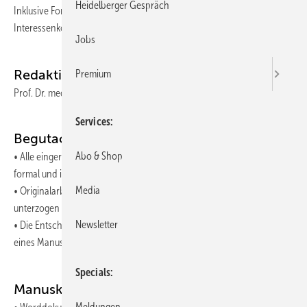
Heidelberger Gespräch
Inklusive Formular Rechtemangement (beinhaltet Rechteeinräumung,
Interessenkonflikt, Honorarangaben)
Jobs
Redaktion
Premium
Prof. Dr. med. habil. Gunter Spahn (Chefredakteur)
Services
Begutachtung/Peer Review
Abo & Shop
• Alle eingereichten Manuskripte werden durch die Chefredaktion
formal und inhaltlich geprüft.
Media
• Originalarbeiten können zusätzlich einem Peer-Review-Verfahren
unterzogen werden.
Newsletter
• Die Entscheidung über Annahme, Überarbeitung oder Ablehnung
eines Manuskripts trifft die Chefredaktion.
Specials
Manuskriptdaten
Meldungen