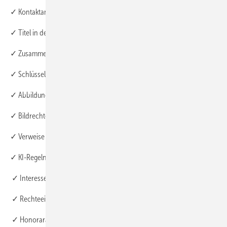
✓ Kontaktangaben des korrespondierenden Autors vollständig
✓ Titel in deutscher und englischer Sprache
✓ Zusammenfassung/Abstract in deutscher und englischer Sprache
✓ Schlüsselwörter in deutscher und englischer Sprache
✓ Abbildungen und Tabellen separat eingereicht
✓ Bildrechte geklärt
✓ Verweise im Text vorhanden
✓ KI-Regeln beachtet
✓ Interessenkonflikt angegeben
✓ Rechteeinräumung beigefügt
✓ Honorarangaben (Auszahlung nur bei vorhandenem Formular