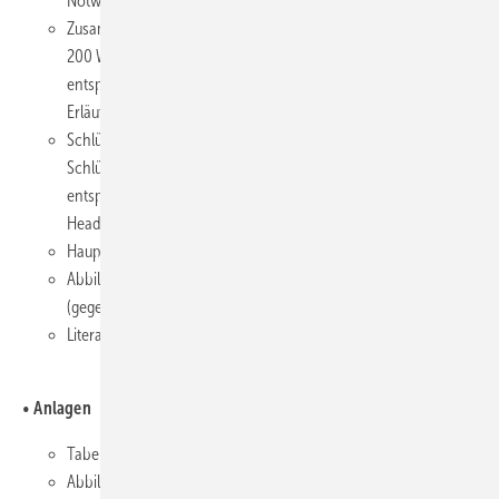
Notwendigkeit zu erläutern,
Zusammenfassung/Abstract (deutsch und englisch), maximal
200 Wörter, Abkürzungen in der Zusammenfassung sind
entsprechend zu erläutern (Ausnahme: Abkürzung und
Erläuterung steht bereits im Titel),
Schlüsselwörter/Keywords (deutsch und englisch), 3 bis 6
Schlüsselwörter, Abkürzungen sind zu vermeiden, außer sie
entsprechen der MeSH-Nomenklatur (Medical Subject
Headings),
Haupttext,
Abbildungsverzeichnis mit Nummer und Überschrift
(gegebenenfalls eine Zeile mit Erläuterungen),
Literaturverzeichnis.
• Anlagen
Tabellen sind auf separaten Seiten einzureichen.
Abbildungen sind als hochauflösende, eindeutig nummerierte