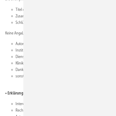
Titel des Beitrags (deutsch und englisch),
Zusammenfassung/Abstract (deutsch und englisch),
Schlüsselwörter/Keywords (deutsch und englisch), 3-6 Stück
Keine Angaben zu:
Autoren,
Institutionen,
Dienstorten,
Kliniken,
Danksagungen,
sonstigen identifizierenden Angaben.
•
Erklärungen zu:
Interessenkonflikten,
Rechteeinräumung,