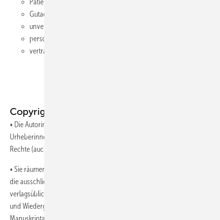
Patientendaten,
Gutachten,
unveröffentlichte Manuskripte,
personenbezogene Informationen,
vertrauliche Unternehmens- oder Institutsdaten.
Copyright
• Die Autorinnen und Autoren stehen dafür ein, dass sie die
Urheberinnen/Urheber an dem Beitrag sind und über sämtliche
Rechte (auch Bild- und Markenrechte) hieran verfügen können.
• Sie räumen dem Verlag für die Dauer der gesetzlichen Schutzfristen
die ausschließlichen, räumlich und inhaltlich unbeschränkten
verlagsüblichen Rechte der Speicherung, Vervielfältigung, Verbreitung
und Wiedergabe (print und online) ein; auch für zum Zeitpunkt der
Manuskriptannahme noch unbekannte Nutzungsarten.