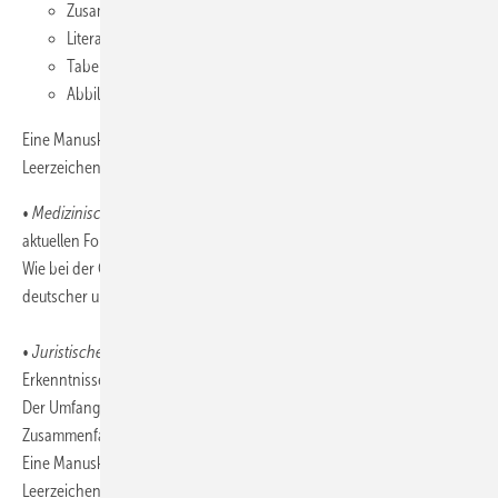
Zusammenfassung,
Literatur,
Tabellen,
Abbildungen.
Eine Manuskriptseite entspricht ca. 5.800 Zeichen einschließlich
Leerzeichen.
•
Medizinische Übersichtsarbeit:
Zusammenfassende Darstellung des
aktuellen Forschungsstandes zu einem Thema.
Wie bei der Originalarbeit sind Überschrift und Zusammenfassung in
deutscher und englischer Sprache einzureichen.
•
Juristische Originalarbeit:
Darstellung neuer wissenschaftlicher
Erkenntnisse oder rechtlicher Bewertungen.
Der Umfang liegt bei maximal 10 Druckseiten (einschließlich
Zusammenfassung, Literatur, Tabellen und Abbildungen).
Eine Manuskriptseite entspricht ca. 5.800 Zeichen einschließlich
Leerzeichen.