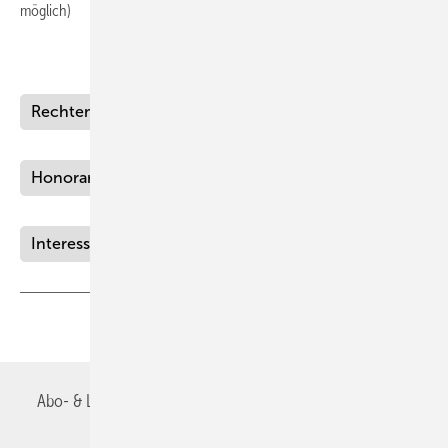
möglich)
Rechtemanagement MedSach
Honorarangaben MedSach
Interessenkonflikt MedSach
Teilen
Link kopieren
Abo- & Leserservice
AGB
Alle Inhalte chronologisch