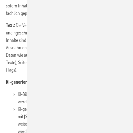
sofern Inhalte nicht vollständig durch die Autorinnen oder Autoren
fachlich geprüft und verantwortet werden.
Text:
Die Verantwortung für sämtliche Inhalte verbleibt
uneingeschränkt bei den Autorinnen und Autoren. KI-generierte
Inhalte sind vor Einreichung sorgfältig fachlich zu prüfen.
Ausnahmen von der Kennzeichnungspflicht sind KI generierte Meta-
Daten wie automatisch erstellte Bildbeschreibungen (Alt-
Texte), Seitenbeschreibungen (Meta-Descriptions) oder Schlagworte
(Tags).
KI-generierte Bilder:
KI-Bildgeneratoren dürfen für Illustrationen verwendet
werden
KI-generierte Bilder müssen gekennzeichnet werden: „Erzeugt
mit [Software] durch [Name].“ Bei Stockfotos muss auch
weiterhin der Anbieter (bspw. Adobe Stock) mitgenannt
werden.