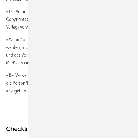
• Die Autorinnen und Autoren stimmen der Übertragung des
Copyrights zu und werden den Beitrag nicht ohne Genehmigung des
Verlags verwenden oder seinen Gebrauch autorisieren.
• Wenn Abbildungen oder Tabellen aus anderen Quellen verwenden
werden, muss eine schriftliche Erklärung der Autorinnen und Autoren
und des Verlages vorliegen, dass diese mit der Veröffentlichung in
MedSach einverstanden sind.
• Bei Verwendung von Fotos ist die Urheberin/der Urheber und /oder
die Person/Institution, die die Rechte an dem Foto erworben hat,
anzugeben.
Checkliste vor der Beitragseinreichung