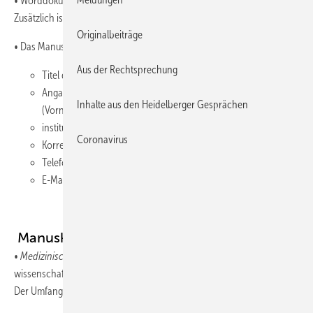
• Worddokument im Dateiformat: .docx (.doc wird nicht akzeptiert)
Zusätzlich ist eine PDF-Version einzureichen.
Originalbeiträge
• Das Manuskript muss enthalten:
Aus der Rechtsprechung
Titel des Beitrags,
Angaben zu den Autorinnen und Autoren
Inhalte aus den Heidelberger Gesprächen
(Vorname, Nachname, vollständiger akademischer Grad),
institutionelle Zugehörigkeit,
Coronavirus
Korrespondenzanschrift der Erstautorin/des Erstautors,
Telefonnummer,
E-Mail-Adresse.
Manuskriptumfang und -arten
•
Medizinische Originalarbeit:
Beantwortung einer neuen,
wissenschaftlichen Fragestellung.
Der Umfang liegt bei maximal 10 Druckseiten einschließlich: