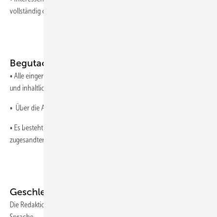
vollständig offenzulegen.
Begutachtung/Lektorat
• Alle eingereichten Beiträge werden durch die Chefredaktion formal
und inhaltlich geprüft und redaktionell bearbeitet.
• Über die Annahme oder Ablehnung entscheidet die Chefredaktion.
• Es besteht kein Anspruch auf Veröffentlichung unverlangt
zugesandter Manuskripte.
Geschlechtersensible Sprache
Die Redaktion empfiehlt eine geschlechtersensible und gut lesbare
Sprache.