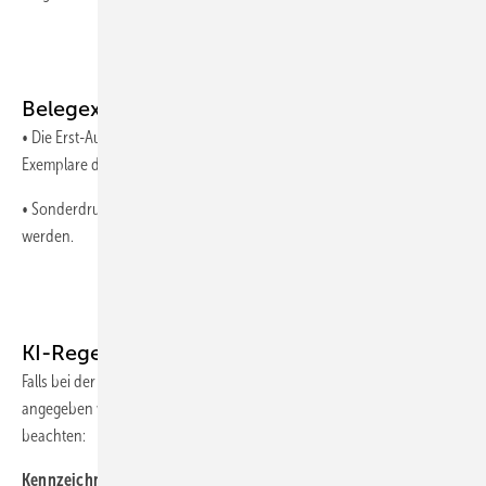
Belegexemplare/Sonderdrucke
• Die Erst-Autorinnen/Erst-Autoren erhalten kostenfrei zwei
Exemplare des Heftes.
• Sonderdrucke können auf Wunsch zum Selbstkostenpreis geliefert
werden.
KI-Regeln
Falls bei der Erstellung des Beitrags KI angewendet wurde, muss dies
angegeben werden und die entsprechenden Regeln sind zu
beachten:
Kennzeichnung
: Der Einsatz KI-gestützter Systeme ist offenzulegen,