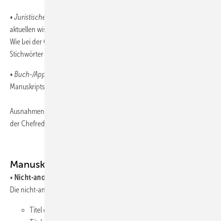
•
Juristische Übersichtsarbeit
: Systematisierende Darstellung des
aktuellen wissenschaftlichen und rechtlichen Kenntnisstandes.
Wie bei der Originalarbeit sind Überschrift, Zusammenfassung und
Stichwörter in deutscher und englischer Sprache einzureichen.
•
Buch-/App-Rezensionen/Neuerscheinungen:
maximal 1
Manuskriptseite
Ausnahmen hinsichtlich Beitragslänge sind ggf. nach Rücksprache mit
der Chefredaktion möglich.
Manuskriptgestaltung
•
Nicht-anonymisierte Titelseite
Die nicht-anonymisierte Titelseite enthält:
Titel des Beitrags (deutsch und englisch), Abkürzungen sind im