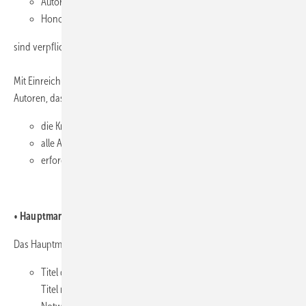
Autorenschaft
Honorarangaben (falls gewünscht)
sind verpflichtend mit einzureichen.
Mit Einreichung des Manuskripts bestätigen die Autorinnen und
Autoren, dass:
die Kriterien der Autorenschaft erfüllt sind,
alle Angaben korrekt sind,
erforderliche Rechte und Einwilligungen vorliegen.
•
Hauptmanuskript
Das Hauptmanuskript enthält:
Titel des Beitrags (deutsch und englisch), Abkürzungen sind im
Titel möglichst zu vermeiden bzw. bei unbedingter