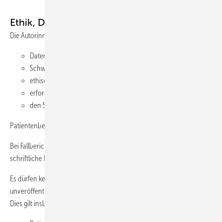
Ethik, Datenschutz und Vertraulichkeit
Die Autorinnen und Autoren tragen Verantwortung für:
Datenschutz,
Schweigepflicht,
ethische Zulässigkeit,
erforderliche Einwilligungen,
den Schutz vertraulicher Informationen.
Patientenbezogene Daten sind vollständig zu anonymisieren.
Bei Fallberichten oder Bildmaterial muss gegebenenfalls eine
schriftliche Einwilligung vorliegen.
Es dürfen keine personenbezogenen, vertraulichen oder
unveröffentlichten Daten in externe KI-Systeme eingegeben werden.
Dies gilt insbesondere für: