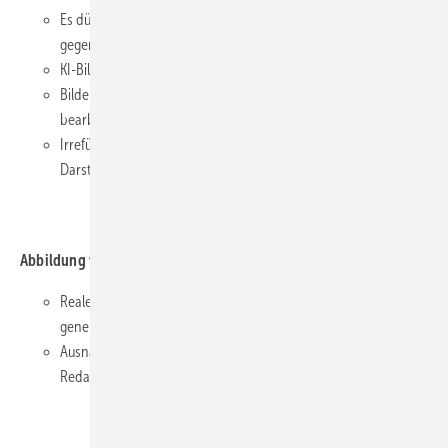
Es dürfen keine Bilder eingereicht und publiziert werden, die
gegen die obige Regel verstoßen.
KI-Bilder dürfen nicht der VG Bild/Kunst gemeldet werden.
Bilder, bei denen nur ein geringer Anteil durch KI erstellt oder
bearbeitet wurden, zählen nicht als KI-Bilder (z. B. Retouchen).
Irreführende oder wissenschaftlich unzutreffende
Darstellungen sind unzulässig.
Abbildung von Personen auf KI-generierten Bildern
Reale Personen dürfen grundsätzlich nicht mittels KI-
generierter Bilder dargestellt werden.
Ausnahmen bedürfen der ausdrücklichen Zustimmung der
Redaktion.