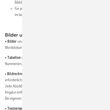
Bilddateien einzureichen.
Für jede Tabelle oder Abbildung muss mindestens ein Verweis
im laufenden Text erfolgen.
Bilder und Tabellen
•
Bilder
sind als separate Dateien einzureichen und nicht in das
Worddokument einzubetten.
•
Tabellen
sind als editierbare Word-Tabellen mit Überschrift und
Nummerierung auf einer separater Seite einzureichen.
•
Bildrechte
: Abbildungen dürfen nur verwendet werden, wenn die
erforderlichen Nutzungsrechte vorliegen.
Jede Abbildung muss eine vollständige Quellen- bzw. Copyright-
Angabe enthalten.
Bei eigenen Bildern ist z. B. anzugeben: „Foto: privat“.
• Textverweise
: Im Text auf alle Tabellen/Abbildungen verweisen und