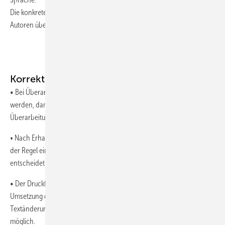
Die konkrete sprachliche Ausgestaltung bleibt den Autorinnen und
Autoren überlassen.
Korrekturen
•
Bei Überarbeitungen soll die Kommentarfunktion verwendet
werden, damit Änderungen nachvollziehbar bleiben. Die
Überarbeitung hat zeitnah zu erfolgen.
• Nach Erhalt der Druckfahne hat die Erstautorin bzw. der Erstautor in
der Regel eine Woche Zeit zur finalen Freigabe. Bei Verspätungen
entscheidet die Chefredaktion über die Publikation.
•
Der Druckfahnenversand dient lediglich zur Prüfung der korrekten
Umsetzung der Inhalte sowie des Layouts in das Printdesign. Größere
Textänderungen sind in diesem Stadium in der Regel nicht mehr
möglich.