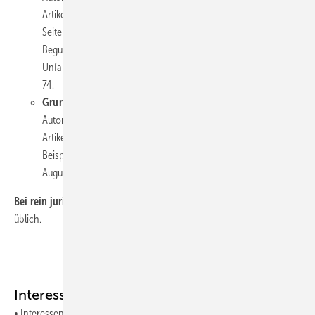
Artikels. Titel der Zeitschrift, Ausgabe,
Seitenzahl.
Beispiel:
Cyffka, R. & Müller, Th. (2017), Beitrag zur
Begutachtung der Leberlebendspende in der gesetzlichen
Unfallversicherung. Der medizinische Sachverständige, 2, 72–
74.
Grundform Online Angaben
Autor, A. A., Autor, B. B. & Autor, C. C. (Jahreszahl). Titel des
Artikels. Retrieved month, day, year from source/URL.
Beispiel: Orey, H. (2000). Mental health infosource. Retrieved
August, 3, 2001 from
http://www.mhsource.com/
Bei rein juristischen Manuskripten:
Literatur in Fußnoten wie dort
üblich.
Interessenkonflikt
• Interessenkonflikte sind von allen Autorinnen und Autoren