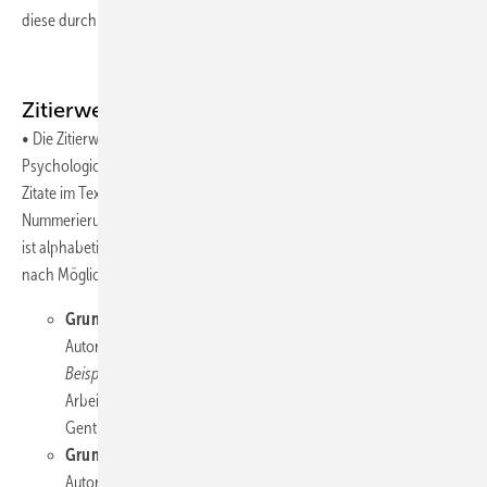
diese durchnummerieren.
Zitierweise
•
Die Zitierweise entspricht den Richtlinien der American
Psychological Association (APA).
Zitate im Text erfolgen mit Autorenname und Jahreszahl, ohne
Nummerierung
(Beispiel: Muschalla, 2018).
Das Literaturverzeichnis
ist alphabetisch und ohne Nummerierung zu erstellen, Fußnoten sind
nach Möglichkeit zu vermeiden
Grundform Buch
Autor, A. A. (Jahreszahl). Titel des Werkes. Ort: Verlag.
Beispiel:
Triebig, G., Kentner, M. & Schiele, R. (2011).
Arbeitsmedizin – Handbuch für Theorie und Praxis. Stuttgart:
Gentner Verlag.
Grundform Zeitschrift
Autor, A. A., Autor, B. B. & Autor, C. C. (Jahreszahl). Titel des