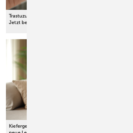
Trastuzumab deruxtecan bei Magenkarzinom:
Jetzt beträchtlicher
Zusatznutzen
Kiefergelenk-Endoprothese schenkt Patientin
neue
Lebensqualität