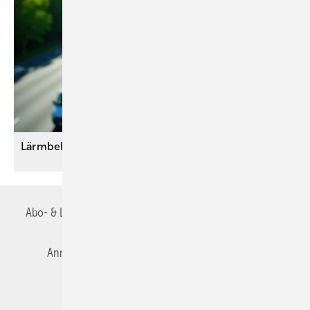
Lärmbelastung gezielt
reduzieren
Abo- & Leserservice
AGB
Alle Inhalte chronologisch
Anmelden
Autorenrichtlinien
Datenschutz
E-Paper
Impressum
Gentner Verlag