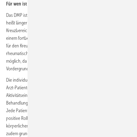
Für wen ist das DMP chronischer Rückenschmerz?
Das DMP ist für Patientinnen und Patienten mit chronischen – das
heißt länger als 12 Wochen andauernden – Schmerzen im
Kreuzbereich des Rückens, deutlichen Aktivitätseinschränkungen und
einem fortbestehenden Therapiebedarf. Liegen spezifische Ursachen
für den Kreuzschmerz vor, beispielsweise Wirbelkörperfrakturen oder
rheumatische Erkrankungen, ist ein Einschreiben in das DMP nicht
möglich, da hier die Behandlung der ursächlichen Erkrankung im
Vordergrund steht.
Die individuell angezeigten therapeutischen Maßnahmen werden im
Arzt-Patienten-Gespräch geplant – Schmerzintensität und
Aktivitätseinschränkung der Patientin oder des Patienten sowie die im
Behandlungsverlauf erzielten Erfolge sind hierbei zu berücksichtigen.
Jede Patientin und jeder Patient wird über die entscheidende,
positive Rolle von körperlicher Aktivität aufgeklärt und zu einem
körperlichen Training motiviert. Die DMP-Anforderungen beinhalten
zudem grundsätzliche und wirkstoffbezogene Empfehlungen zur