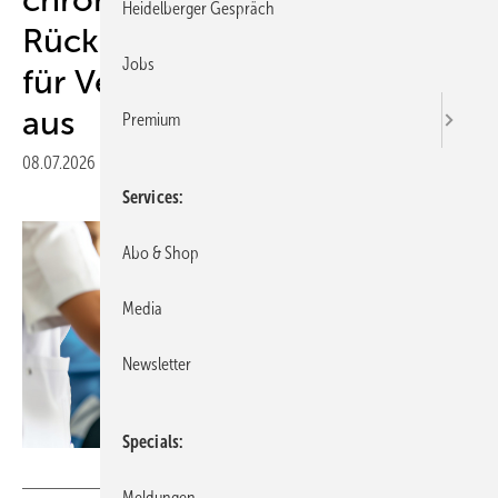
Heidelberger Gespräch
Rückenschmerz – Angebote
Jobs
für Versicherte stehen noch
aus
Premium
08.07.2026
|
Druckvorschau
Services
Abo & Shop
Media
Newsletter
Specials
stockmotion - stock.adobe.com
Meldungen