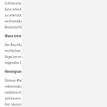
Schmerzmedikation. Eine Schmerzlinderung durch Medikamente
kann erforderlich sein, um den Beginn der aktivierenden Maßnahmen
zu unterstützen oder wenn – trotz durchgeführter
nichtmedikamentöser Maßnahmen – eine schmerzbedingte
Beeinträchtigung bestehen bleibt.
Wann treten die Aktualisierungen in Kraft?
Der Beschluss wird dem Bundesministerium für Gesundheit zur
rechtlichen Prüfung vorgelegt. Nach Nichtbeanstandung tritt er in der
Regel am ersten Tag des auf die Veröffentlichung im Bundesanzeiger
folgenden Quartals in Kraft.
Hintergrund: DMP
Disease-Management-Programme haben das Ziel, den
sektorenübergreifenden Behandlungsablauf und die Qualität der
medizinischen Versorgung von chronisch kranken Menschen zu
verbessern. Der G-BA legt die Anforderungen an solche Programme
fest, überprüft sie regelmäßig und aktualisiert sie gegebenenfalls. Die