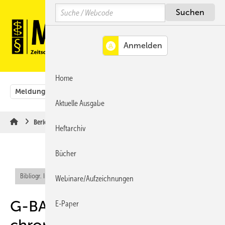
Springe
Springe
Springe
Search
auf
auf
auf
Hauptinhalt
Hauptmenü
SiteSearch
MENÜ
Home
Meldungen
Originalbeiträge
Aus der Rechtsprechung
Aktuelle Ausgabe
Berichte & Informationen
Heftarchiv
Bücher
Bibliogr. Info (RIS)
Webinare/Aufzeichnungen
G-BA aktualisiert DMP zu
E-Paper
chronischem