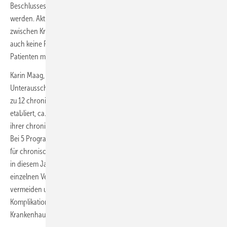
Beschlusses müssen die neuen Anforderungen berücksichtigt
werden. Aktuell gibt es noch keine abgeschlossenen Verträge
zwischen Krankenkassen, Arztpraxen und Krankenhäusern und damit
auch keine Programmangebote, in die sich Patientinnen und
Patienten mit chronischen Rückenschmerzen einschreiben können.
Karin Maag, unparteiisches Mitglied des G-BA und Vorsitzende des
Unterausschusses DMP: „Der G-BA hat bislang DMP-Anforderungen
zu 12 chronischen Erkrankungen beschlossen. 8 sind bereits sehr gut
etabliert, ca. 7,9 Millionen Versicherte werden hier im Umgang mit
ihrer chronischen Erkrankung geschult und leitliniengerecht betreut.
Bei 5 Programmen warten wir aber noch auf die Umsetzung, so auch
für chronischen Rückenschmerz. Ich hoffe sehr, dass sich das noch
in diesem Jahr ändern wird. Denn von DMP profitieren nicht nur die
einzelnen Versicherten. DMP helfen, eine Fehlversorgung zu
vermeiden und Gesamtbehandlungskosten zu senken, indem
Komplikationen, unnötige Facharzttermine und
Krankenhausaufenthalte vermieden werden.“