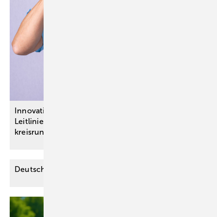
Innovationsausschuss-Projekte: Neue S3-
Leitlinien zur Antibiotikatherapie sowie bei
kreisrundem
Haarausfall
Deutscher Wirbelsäulenkongress
2025