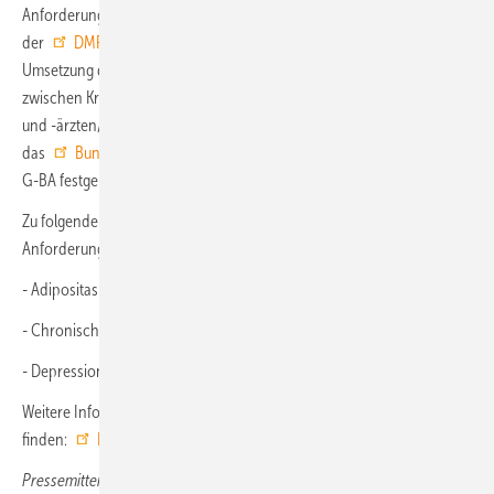
Anforderungen an die DMP und die Dokumentation sind in
der
DMP-Anforderungen-Richtlinie
geregelt. Die praktische
Umsetzung der DMP erfolgt auf der Basis regionaler Verträge
zwischen Krankenkassen und Leistungserbringern (Vertragsärztinnen
und -ärzten/Krankenhäusern). Vor Vertragsabschluss prüft
das
Bundesamt für Soziale Sicherung
, ob die in der Richtlinie des
G-BA festgelegten Anforderungen an ein DMP eingehalten werden.
Zu folgenden chronischen Erkrankungen gibt es derzeit DMP-
Anforderungen, aber noch keine Teilnahmemöglichkeiten:
- Adipositas (Erwachsene sowie Kinder und Jugendliche)
- Chronische HerzinsuffizienzChronischer Rückenschmerz
- Depressionen
Weitere Informationen sind auf der Website des G-BA zu
finden:
Disease-Management-Programme (DMP)
Pressemitteilung Gemeinsamer Bundesausschuss G-BA, Berlin