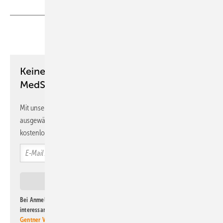
Teilen
Link kopieren
Keine Zeit? Kein Problem mit dem
MedSach Newsletter!
Mit unserem Newsletter erhalten Sie regelmäßig von uns
ausgewählte Informationen und Neuigkeiten, gebündelt und
kostenlos direkt ins Postfach.
Bei Anmeldung zu diesem Newsletter bin ich damit einverstanden, über
interessante Verlags- und Online-Angebote
der Marken der Alfons W.
Gentner Verlag GmbH & Co. KG
informiert zu werden. Diese