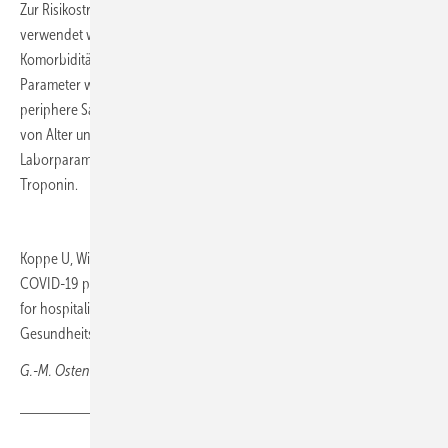
Zur Risikostratifikation im ambulanten Setting können demnach
verwendet werden: Alter (mit Abstand stärkster Prädiktor) und
Komorbiditäten, erklärte Rieg. Diese können durch klinische
Parameter wie (Belastungs-)Dyspnoe, Tachypnoe, Verwirrung und die
periphere Sauerstoffsättigung (SpO2 < 92–94 %, Grenze abhängig
von Alter und Vorerkrankungen) ergänzt werden. An
Laborparametern geeignet seien u. a. CRP, PCT, LDH, D-Dimere und
Troponin.
Koppe U, Wilking H, Harder T, Haas W, Rexroth U, Hamouda O (2021)
COVID-19 patients in Germany: Exposure risks and associated factors
for hospitalization and severe disease. Bundesgesundheitsblatt
Gesundheitsforschung Gesundheitsschutz, 9, 1107-1115.
G.-M. Ostendorf, Wiesbaden