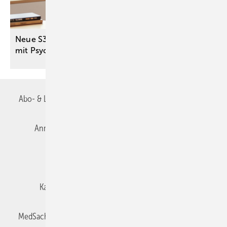
Neue S3-Leitlinie stärkt Versorgung von Menschen
mit Psychose und
Sucht
Abo- & Leserservice
AGB
Alle Inhalte chronologisch
Anmelden
Autorenrichtlinien
Datenschutz
E-Paper
Impressum
Gentner Verlag
Karriere bei Gentner
Team
Mediaservice
MedSach abonnieren
Mitgliedschaften und Engagement