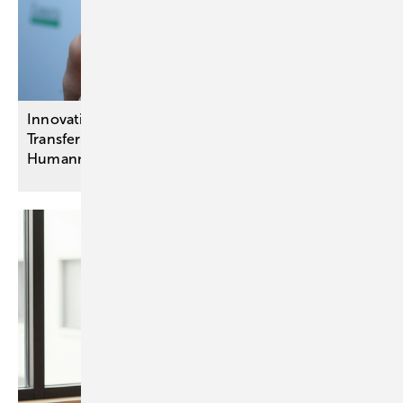
Innovationsausschuss-Projekte:
Transferbeschlüsse unter anderem zu
Humanmilchbanken für
Frühgeborene