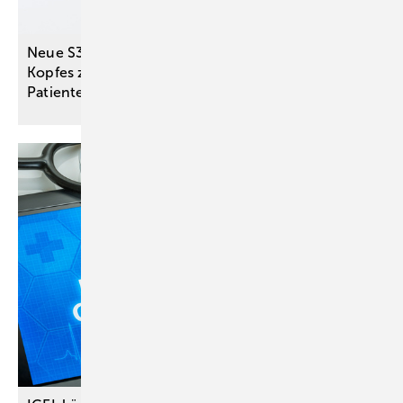
Neue S3-Leitlinie zu Speicheldrüsentumoren des
Kopfes zur Optimierung der
Patientenversorgung