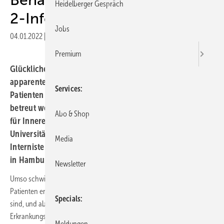
Heidelberger Gespräch
2-Infektion
Jobs
04.01.2022
|
Druckvorschau
Premium
Glücklicherweise verläuft auch die Mehrheit der klinisch
apparenten SARS-CoV-2-Infektionen leicht und die
Services
Patienten können entsprechend im ambulanten Setting
betreut werden, berichtete Siegbert Rieg von der Klinik
Abo & Shop
für Innere Medizin II, Abteilung Infektiologie, am
Universitätsklinikum Freiburg auf dem 16. DGIM-
Media
Internisten-Update-Seminar am 5. und 6. November 2021
in Hamburg.
Newsletter
Umso schwieriger ist im klinischen Alltag die Entscheidung, welche
Patienten engmaschig zu überwachen bzw. wiedereinzubestellen
Specials
sind, und ab welchem Zeitpunkt oder ab welcher
Erkrankungsschwere eine stationäre Einweisung erwogen bzw. eine
Meldungen