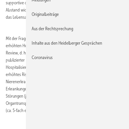
supportive oder spezifische Therapie eingeleitet werden soll. Den mit
Abstand wichtigsten Risikofaktor für Hospitalisierung und Tod stellt
Originalbeiträge
das Lebensalter dar.
Aus der Rechtsprechung
Mit der Frage, welche Vorerkrankungen/Komorbiditäten mit einem
Inhalte aus den Heidelberger Gesprächen
erhöhten Hospitalisierungsrisiko einhergehen, hat sich ein Umbrella-
Review, d. h. eine Zusammenfassung der Ergebnisse mehrerer schon
Coronavirus
publizierter Reviews, beschäftigt. Den stärksten Einfluss auf die
Hospitalisierungsrate haben demnach Herzinsuffizienz (2,1-fach
erhöhtes Risiko), Diabetes mellitus, Adipositas, chronische
Nierenerkrankungen (je 1,9-fach erhöhtes Risiko), psychiatrische
Erkrankungen wie schwere Depression, Schizophrenie und bipolare
Störungen (je 2,1-fach erhöhtes Risiko), eine vorangegangene
Organtransplantation (2,7-fach erhöhtes Risiko) sowie die Trisomie 21
(ca. 5-fach erhöhtes Risiko).