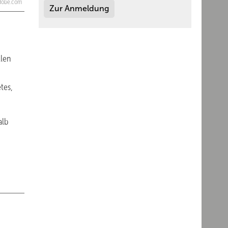
adobe.com
Zur Anmeldung
llen
tes,
alb