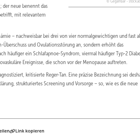
Gegambar - stock.
n; der neue benennt das
etrifft, mit relevantem
nämie – nachweisbar bei drei von vier normalgewichtigen und fast a
n-Überschuss und Ovulationsstörung an, sondern erhöht das
ach häufiger ein Schlafapnoe-Syndrom, viermal häufiger Typ-2 Diabe
iovaskuläre Ereignisse, die schon vor der Menopause auftreten.
nostiziert, kritisierte Reger-Tan. Eine präzise Bezeichnung sei desh
lärung, strukturiertes Screening und Vorsorge – so, wie es die neue
eilen
Link kopieren