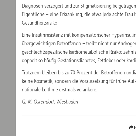
Diagnosen verzögert und zur Stigmatisierung beigetrage
Eigentliche – eine Erkrankung, die etwa jede achte Frau b
Gesundheitsrisiko.
Eine Insulinresistenz mit kompensatorischer Hyperinsuli
übergewichtigen Betroffenen – treibt nicht nur Androge
geschlechtsspezifische kardiometabolische Risiko: zehnf
doppelt so häufig Gestationsdiabetes, Fettleber oder kard
Trotzdem bleiben bis zu 70 Prozent der Betroffenen undiag
keine Kosmetik, sondern die Voraussetzung für frühe Aufk
nationale Leitlinie erstmals verankere.
G.-M. Ostendorf, Wiesbaden
T