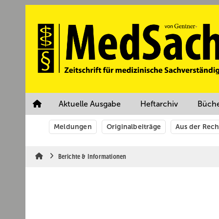
Springe
Springe
Springe
auf
auf
auf
Hauptinhalt
Hauptmenü
SiteSearch
Aktuelle Ausgabe
Heftarchiv
Büch
Meldungen
Originalbeiträge
Aus der Rec
Berichte & Informationen