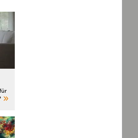
für
?