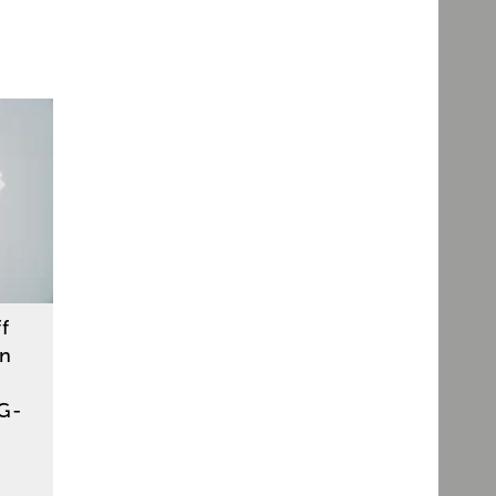
f
en
 G-