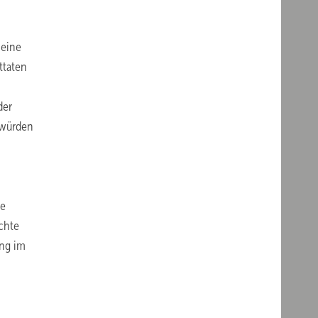
 eine
ttaten
der
 würden
he
chte
ung im