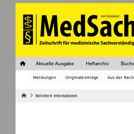
Springe
Springe
Springe
auf
auf
auf
Hauptinhalt
Hauptmenü
SiteSearch
Aktuelle Ausgabe
Heftarchiv
Büch
Meldungen
Originalbeiträge
Aus der Rec
Berichte & Informationen