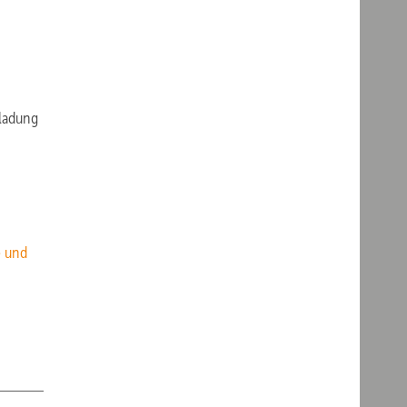
ladung
e und