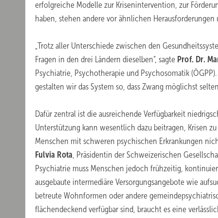
erfolgreiche Modelle zur Krisenintervention, zur Förder
haben, stehen andere vor ähnlichen Herausforderungen 
„Trotz aller Unterschiede zwischen den Gesundheitssy
Fragen in den drei Ländern dieselben“, sagte
Prof. Dr. Ma
Psychiatrie, Psychotherapie und Psychosomatik (ÖGPP).
gestalten wir das System so, dass Zwang möglichst selt
Dafür zentral ist die ausreichende Verfügbarkeit niedrigs
Unterstützung kann wesentlich dazu beitragen, Krisen z
Menschen mit schweren psychischen Erkrankungen nicht 
Fulvia Rota
, Präsidentin der Schweizerischen Gesellschaf
Psychiatrie muss Menschen jedoch frühzeitig, kontinuier
ausgebaute intermediäre Versorgungsangebote wie aufsu
betreute Wohnformen oder andere gemeindepsychiatrisch
flächendeckend verfügbar sind, braucht es eine verlässl