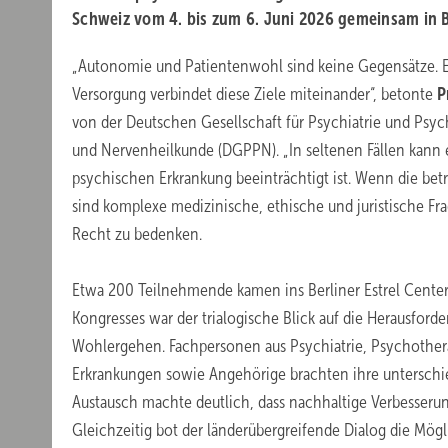
Schweiz vom 4. bis zum 6. Juni 2026 gemeinsam in 
„Autonomie und Patientenwohl sind keine Gegensätze. E
Versorgung verbindet diese Ziele miteinander“, betonte
P
von der Deutschen Gesellschaft für Psychiatrie und Psy
und Nervenheilkunde (DGPPN). „In seltenen Fällen kann 
psychischen Erkrankung beeinträchtigt ist. Wenn die bet
sind komplexe medizinische, ethische und juristische F
Recht zu bedenken.
Etwa 200 Teilnehmende kamen ins Berliner Estrel Cente
Kongresses war der trialogische Blick auf die Herausfo
Wohlergehen. Fachpersonen aus Psychiatrie, Psychother
Erkrankungen sowie Angehörige brachten ihre unterschied
Austausch machte deutlich, dass nachhaltige Verbesser
Gleichzeitig bot der länderübergreifende Dialog die Mög