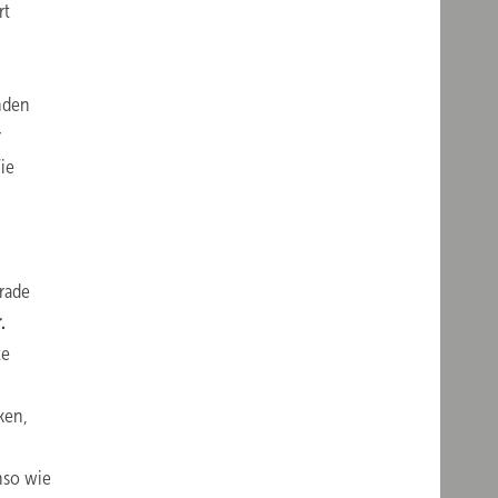
rt
nden
r
ie
rade
.
te
ken,
nso wie