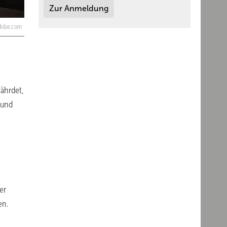
Zur Anmeldung
adobe.com
ährdet,
 und
er
en.