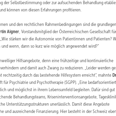
ung der Selbstbestimmung oder zur aufsuchenden Behandlung etablie
und können von diesen Erfahrungen profitieren.
stemen und den rechtlichen Rahmenbedingungen sind die grundlege
rtin Aigner
, Vorstandsmitglied der Österreichischen Gesellschaft fü
 „Wie stärken wir die Autonomie von Patientinnen und Patienten? W
en und wenn, dann so kurz wie möglich angewendet wird?“
chwelliger Hilfsangebote, denn eine frühzeitige und kontinuierliche
u verhindern und damit auch Zwang zu reduzieren. „Leider werden ge
rechtzeitig durch das bestehende Hilfesystem erreicht“, mahnte
Dr
t für Psychiatrie und Psychotherapie (SGPP). „Eine bedarfsorientier
lich und möglichst in ihrem Lebensumfeld begleiten. Dafür sind gut
chende Behandlungsteams, Kriseninterventionsangebote, Tagesklini
e Unterstützungsstrukturen unerlässlich. Damit diese Angebote
iche und ausreichende Finanzierung. Hier besteht in der Schweiz ebe