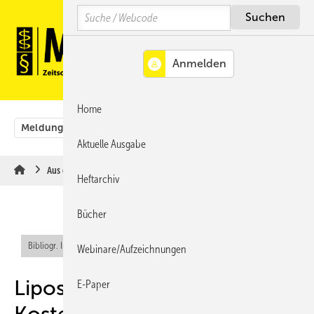
Springe
Springe
Springe
Search
auf
auf
auf
Hauptinhalt
Hauptmenü
SiteSearch
MENÜ
Home
Meldungen
Originalbeiträge
Aus der Rechtsprechung
Aktuelle Ausgabe
Aus der Rechtsprechung
Heftarchiv
Bücher
Bibliogr. Info (RIS)
Webinare/Aufzeichnungen
Liposuktion -
E-Paper
Kostenerstattung