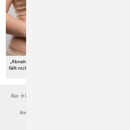
„Abnehmspritze“ zur bloßen Gewichtsreduktion
fällt nicht unter die Leistungspflicht der
PKV
Abo- & Leserservice
AGB
Alle Inhalte chronologisch
Anmelden
Autorenrichtlinien
Datenschutz
E-Paper
Impressum
Gentner Verlag