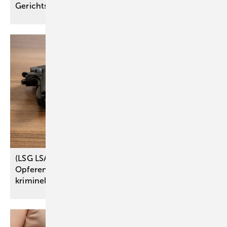
Gerichts
(LSG LSA) Schussverletzung: keine
Opferentschädigung für Angehörigen des
kriminellen
Milieus