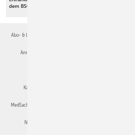
dem
BSG-Urteil
Abo- & Leserservice
AGB
Alle Inhalte chronologisch
Anmelden
Autorenrichtlinien
Datenschutz
E-Paper
Impressum
Gentner Verlag
Karriere bei Gentner
Team
Mediaservice
MedSach abonnieren
Mitgliedschaften und Engagement
Newsletter
Privacy Manager
Redaktion