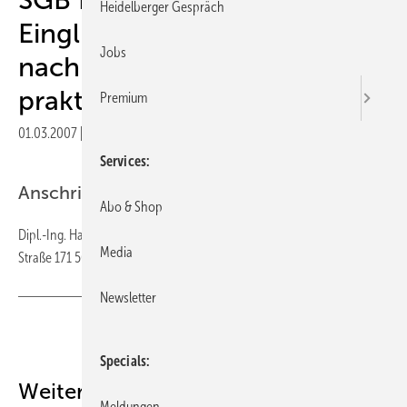
Heidelberger Gespräch
Eingliederungsmanagement
Jobs
nach § 84 Abs. 2 SGB IX -
praktische Erfahrungen
Premium
01.03.2007
|
Veröffentlicht in
Ausgabe 03-2007
|
Druckvorschau
Services
Anschrift des Verfassers
Abo & Shop
Dipl.-Ing. Harald Kaiser iqpr GmbH Köln Leiter Dienstleistung Sürther
Media
Straße 171 50999 Köln
Newsletter
Teilen
Link kopieren
Specials
Weitere Inhalte
Meldungen