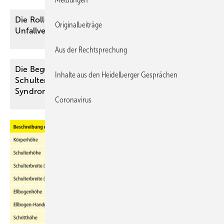
Die Rolle des Schmerzes in der privaten
Originalbeiträge
Unfallversicherung
Aus der Rechtsprechung
Die Begutachtung der neuralgischen ­
Inhalte aus den Heidelberger Gesprächen
Schulteramyotrophie (Parsonage-Turner-
Syndrom) in verschiedenen
­Rechtsgebieten
Coronavirus