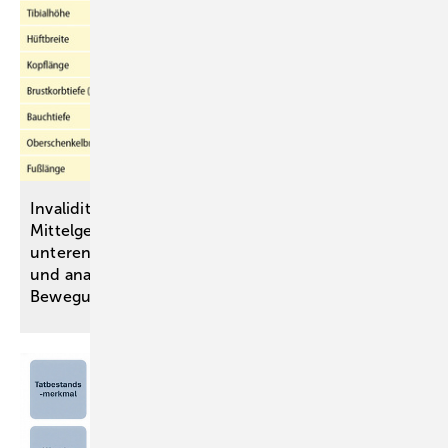
Invaliditätsbemessung von stammnahen versus ­
Mittelgelenkversteifungen an oberen und
unteren ­Extremitäten anhand einer simulativen
und analytischen Untersuchung des
Bewegungsraumes