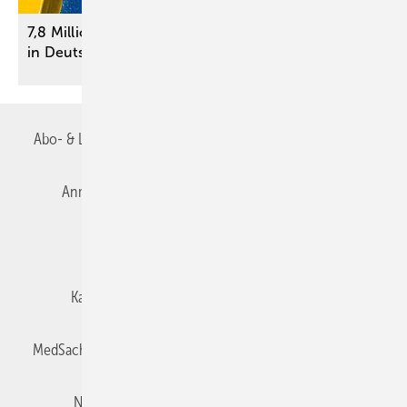
7,8 Millionen schwerbehinderte Menschen leben
in
Deutschland
Abo- & Leserservice
AGB
Alle Inhalte chronologisch
Anmelden
Autorenrichtlinien
Datenschutz
E-Paper
Impressum
Gentner Verlag
Karriere bei Gentner
Team
Mediaservice
MedSach abonnieren
Mitgliedschaften und Engagement
Newsletter
Privacy Manager
Redaktion