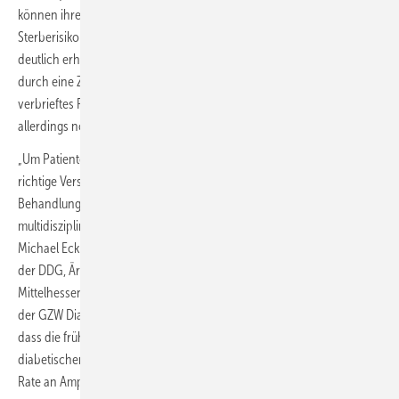
können ihren Alltag nicht mehr selbstständig bewältigen und auch ihr
Sterberisiko ist mit über 50 Prozent fünf Jahre nach Amputation
deutlich erhöht. Diese weitreichende Entscheidung sollte immer
durch eine Zweitmeinung abgesichert werden – ein gesetzlich
verbrieftes Patientenrecht, das in der Versorgungswirklichkeit
allerdings noch nicht angekommen ist.
„Um Patienten mit einem aktiven diabetischen Fußsyndrom die
richtige Versorgung zu bieten, müssen diese direkt zu
Behandlungsbeginn an spezialisierte Einrichtungen mit einem
multidisziplinären Behandlungsteam überwiesen werden“, forderte
Michael Eckhard, Sprecher der Arbeitsgemeinschaft Diabetischer Fuß
der DDG, Ärztlicher Leiter des Universitären Diabeteszentrums
Mittelhessen am Universitätsklinikum Gießen/Marburg und Chefarzt
der GZW Diabetes-Klinik Bad Nauheim. Es sei internationaler Konsens,
dass die frühzeitige Überweisung eines Patienten mit akutem
diabetischem Fußsyndrom an eine dafür spezialisierte Einrichtung die
Rate an Amputationen signifikant zu verringern vermöge.