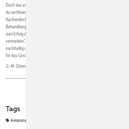
Doch das entspreche nicht der Versorgungsrealität in Deutschland,
da zertifizierte Fußbehandlungseinrichtungen noch nicht
flächendeckend etabliert seien. „Dabei trägt eine frühzeitige
Behandlung durch ein spezialisiertes Behandlungsteam entscheidend
zum Erfolg der Therapie bei und kann sogar Amputationen
vermeiden“, betonte Eckhard. „Damit können wir wirksam und
nachhaltig die Krankheitslast für Betroffene und die Krankheitskosten
für das Gesundheitssystem senken.“
G.-M. Ostendorf, Wiesbaden
Teilen
Link kopieren
Tags
Amputation
Diabetes