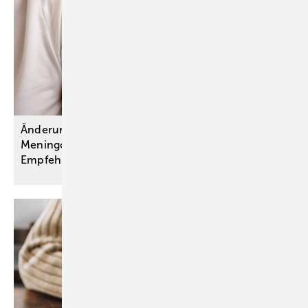
Änderungen bei Schutzimpfungen gegen
Meningokokken und Gürtelrose: STIKO-
Empfehlungen
umgesetzt