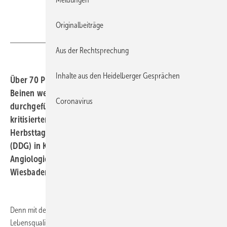
Originalbeiträge
designua - stock.adobe.com
Aus der Rechtsprechung
Inhalte aus den Heidelberger Gesprächen
Über 70 Prozent der Amputationen an Zehen, Füßen und
Beinen werden bei einem diabetischen Fußsyndrom
Coronavirus
durchgeführt. Diese Zahl ist jedoch deutlich zu hoch,
kritisierten Diabetologen und Angiologen auf der 116.
Herbsttagung der Deutschen Diabetes Gesellschaft
(DDG) in Kooperation mit der Deutschen Gesellschaft für
Angiologie (DGA) vom 24. bis 26. November 2022 in
Wiesbaden.
Denn mit dem Verlust des Körperteils ist mit Einschränkungen der
Lebensqualität und auch der Lebenszeit zu rechnen; Betroffene