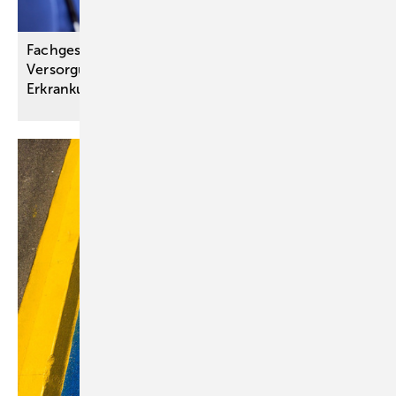
Fachgesellschaften schaffen Grundlage für bessere
Versorgung bei chronisch-entzündlichen
Erkrankungen