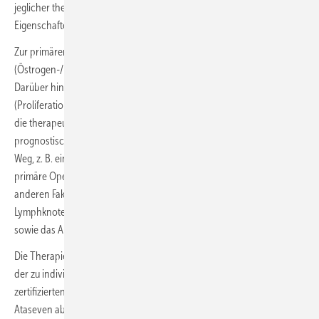
jeglicher therapeutischen Schritte müssen die molekularen
Eigenschaften des Karzinoms bekannt sein.
Zur primären Einschätzung sind die Hormonrezeptoren
(Östrogen-/Progesteronrezeptor) und der Her2/neu-Status essenziell.
Darüber hinaus gehen das Grading und das Ki67
(Proliferationsmarker), ggf. auch ein Multigen-Assay, immer mehr in
die therapeutischen Überlegungen ein. Denn bereits anhand dieser
prognostischen/prädiktiven Faktoren wird der weitere therapeutische
Weg, z. B. eine primär neoadjuvante Chemotherapie oder eine
primäre Operation, festgelegt. Natürlich sind darüber hinaus die
anderen Faktoren wie die Tumorgröße, der klinische
Lymphknotenstatus (erhoben anhand von Ultraschall und Palpation)
sowie das Alter der Patientin und deren Komorbidität relevant.
Die Therapie von Mammakarzinom-Patientinnen sollte bei der Vielfalt
der zu individualisierten Therapieanpassungen nur noch an
zertifizierten High-Impact-Zentren vorgenommen werden, forderte
Ataseven abschließend.