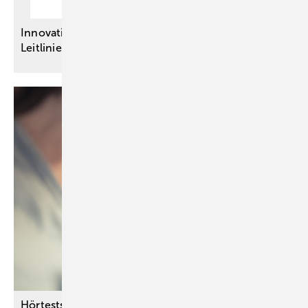
Innovationsausschuss-Projekte – Vier neue S3-
Leitlinien für eine bessere
Versorgung
Hörtests bei Neugeborenen – G-BA verbessert das