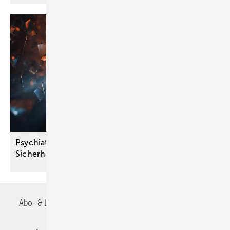
Psychiater warnen: Gesetzesentwurf kann die
Sicherheit der Bevölkerung
beeinträchtigen
Abo- & Leserservice
AGB
Alle Inhalte chronologisch