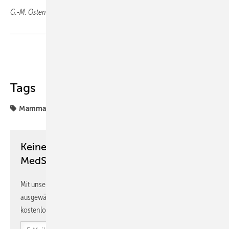
G.-M. Ostendorf, Wiesbaden
Teilen
Link kopieren
Tags
Mammakarzinom
Keine Zeit? Kein Problem mit dem
MedSach Newsletter!
Mit unserem Newsletter erhalten Sie regelmäßig von uns
ausgewählte Informationen und Neuigkeiten, gebündelt und
kostenlos direkt ins Postfach.