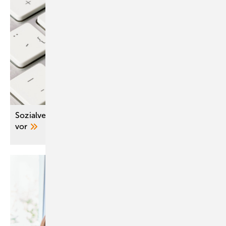
Sozialversicherung legt Digital-Positionspapier
vor