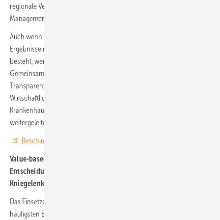
regionale Vergleichsanalysen, Versorgungsforschung sowie Case
Management.
Auch wenn aufgrund der eingeschränkten Aussagekraft der
Ergebnisse noch weiterer Entwicklungs- und Erprobungsbedarf
besteht, werden sie an den Unterausschuss Bedarfsplanung des
Gemeinsamen Bundesausschusses, das Institut für Qualität und
Transparenz im Gesundheitswesen, das Institut für Qualität und
Wirtschaftlichkeit im Gesundheitswesen und die für die
Krankenhausplanung zuständigen Landesbehörden zur Information
weitergeleitet.
Beschluss und Ergebnisbericht
Value-basedTKR: Kann ein digitales Tool die
Entscheidungsqualität der Versicherten bei empfohlenem
Kniegelenkersatz erhöhen?
Das Einsetzen einer Knietotalendoprothese (Knie-TEP) gehört zu den
häufigsten Eingriffen in Deutschland, die Operationsraten