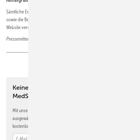
Hintergrund
Sämtliche Ergebnisberichte der bislang abgeschlossenen Projekte
sowie die Beschlüsse des Innovationsausschusses sind auf der
Website veröffentlicht:
Beschlüsse
Pressemitteilung Gemeinsamer Bundesausschuss
Teilen
Link kopieren
Keine Zeit? Kein Problem mit dem
MedSach Newsletter!
Mit unserem Newsletter erhalten Sie regelmäßig von uns
ausgewählte Informationen und Neuigkeiten, gebündelt und
kostenlos direkt ins Postfach.