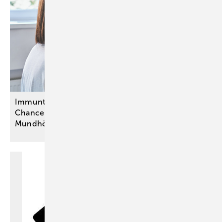
Immuntherapie: Pembrolizumab eröffnet erstmals
Chance auf Heilung bei fortgeschrittenem
Mundhöhlenkrebs