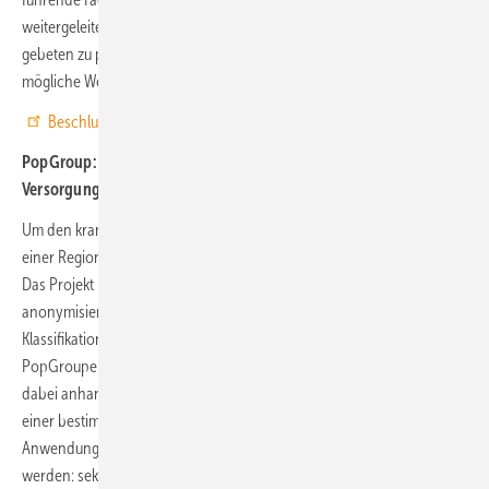
weitergeleitet. Die Deutsche Schmerzgesellschaft wird unter anderem
gebeten zu prüfen, inwieweit die Erkenntnisse aus dem Projekt in die
mögliche Weiterentwicklung der Leitlinie einfließen können.
Beschluss und Ergebnisbericht
PopGroup: Wie kann sektorenübergreifend der medizinische
Versorgungsbedarf in einer Region ermittelt werden?
Um den krankheitsbezogenen Versorgungsbedarf der Bevölkerung in
einer Region zu messen, können Klassifikationssysteme hilfreich sein.
Das Projekt
PopGroup
hat unter Verwendung von ca. 8,8 Mio.
anonymisierten Daten von BARMER-Versicherten ein solches
Klassifikationssystem für den deutschen Versorgungskontext –
PopGrouper – entwickelt, erprobt und evaluiert. Versicherte werden
dabei anhand ihrer Diagnosen sowie anderen relevanten Merkmalen
einer bestimmten „PopGroup“ zugeordnet. Erste
Anwendungserfahrungen konnten in vier Bereichen gesammelt
werden: sektorenübergreifende Versorgungsstrukturplanung,