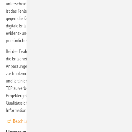
unterscheiden sich regional jedoch erheblich. Eine mögliche Ursache
ist das Fehlen einer standardisierten Indikationsstellung für oder
gegen die Knie-TEP. Das Projekt
Value-basedTKR
hat deshalb eine
digitale Entscheidungshilfe entwickelt. Berücksichtigt werden dabei
evidenz- und konsensbasierte Indikationskriterien sowie die
persönlichen Erwartungen der Patientinnen und Patienten.
Bei der Evaluation konnte insgesamt ein positiver Effekt des Tools auf
die Entscheidungsqualität gezeigt werden. Obwohl zusätzliche
Anpassungen zur Verbesserung ausstehen und konkrete Strategien
zur Implementierung fehlen, liefert das Tool einen standardisierten
und leitliniengerechten Ansatz, um die Indikationsstellung für Knie-
TEP zu verbessern. Deshalb wird der Innovationsausschuss die
Projektergebnisse unter anderem an den Unterausschuss
Qualitätssicherung des Gemeinsamen Bundesausschusses zur
Information weiterleiten.
Beschluss und Ergebnisbericht