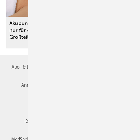
Akupunktur zur Prophylaxe bei Migräne: Nutzen
nur für engen Anwendungsbereich – für den
Großteil fehlen
Studien
Abo- & Leserservice
AGB
Alle Inhalte chronologisch
Anmelden
Autorenrichtlinien
Datenschutz
E-Paper
Impressum
Gentner Verlag
Karriere bei Gentner
Team
Mediaservice
MedSach abonnieren
Mitgliedschaften und Engagement