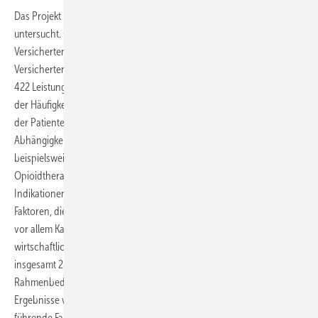
Das Projekt
Op-US
hat die tatsächliche Versorgungssituation
untersucht. Genutzt wurden Routinedaten von ca. 113.000
Versicherten der DAK-Gesundheit, Befragungsdaten von 661
Versicherten mit Rücken- und/oder Arthroseschmerzen sowie von
422 Leistungserbringenden. Inhaltlich standen unter anderem Fragen
der Häufigkeit und Arten von Fehlversorgung, Unterschiede bezüglich
der Patientencharakteristika sowie Missbrauch und
Abhängigkeitserkrankungen im Fokus. Festgestellt wurde
beispielsweise, dass ein Viertel der Versicherten mit Langzeit-
Opioidtherapie keine Diagnosen hatten, die auf potenzielle
Indikationen der S3-Leitlinie hinwiesen. Festgestellt wurden zudem
Faktoren, die einer leitliniengerechten Versorgung entgegenstehen,
vor allem Kapazitätsprobleme sowie qualifikationsbezogene und
wirtschaftliche Aspekte. Davon ausgehend leitete das Projekt
insgesamt 28 Maßnahmen ab, unter anderem in Bezug auf allgemeine
Rahmenbedingungen und zum Empowerment der Versicherten. Die
Ergebnisse werden an die Deutsche Schmerzgesellschaft e. V. als
führende Fachgesellschaft der medizinischen S3-Leitlinie