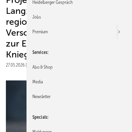
Heidelberger Gespräch
Langzeit-Opioidtherapien,
Jobs
regionalen
Versorgungsbedarfen und
Premium
zur Entscheidungshilfe bei
Kniegelenkersatz gewonnen
Services
27.05.2026
|
Druckvorschau
Abo & Shop
Media
Newsletter
Specials
Meldungen