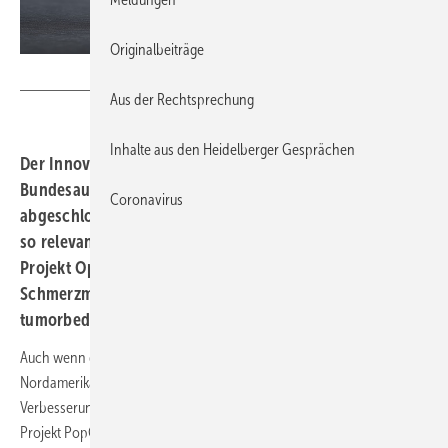
Originalbeiträge
Tetyana - stock.adobe.com
Aus der Rechtsprechung
Inhalte aus den Heidelberger Gesprächen
Der Innovationsausschuss beim Gemeinsamen
Bundesausschuss schätzt die Ergebnisse von drei
Coronavirus
abgeschlossenen Versorgungsforschungsprojekten als
so relevant ein, dass er sie gezielt weiterleitet. Das
Projekt Op-US hat Langzeittherapien mit opioidhaltigen
Schmerzmitteln bei Versicherten mit chronischen nicht-
tumorbedingten Schmerzen untersucht.
Auch wenn die Analysen keine Hinweise auf eine Opioidkrise wie in
Nordamerika geben, lassen sich diverse Problemfelder und
Verbesserungspotenzial auf verschiedenen Ebenen erkennen. Das
Projekt PopGroup hat ein bevölkerungsbezogenes