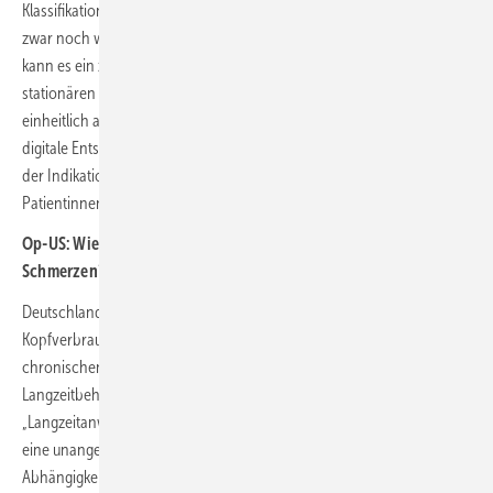
Klassifikationssystem entwickelt, erprobt und evaluiert. Es besteht
zwar noch weiterer Entwicklungs- und Erprobungsbedarf – dennoch
kann es ein zusätzliches Instrument sein, um den ambulanten und
stationären morbiditätsbezogenen regionalen Versorgungsbedarf
einheitlich abzuschätzen. Vom Projekt Value-basedTKR wurde eine
digitale Entscheidungshilfe entwickelt und evaluiert, um die Qualität
der Indikationsstellung für einen Kniegelenkersatz unter Einbezug der
Patientinnen und Patienten zu erhöhen.
Op-US: Wie leitliniengerecht ist die Langzeit-Opioidtherapie bei
Schmerzen?
Deutschland gehört weltweit zu den Ländern mit dem höchsten Pro-
Kopfverbrauch opioidhaltiger Schmerzmittel. Sie werden vor allem bei
chronischen nicht-tumorbedingten Schmerzen (CNTS) und häufig als
Langzeitbehandlung (über drei Monate) eingesetzt. Die S3-Leitlinie
„Langzeitanwendung von Opioiden bei CNTS“ gibt Empfehlungen, um
eine unangemessene Versorgung sowie die Entstehung von
Abhängigkeitserkrankungen zu verhindern.