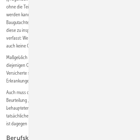
ohne die Teiltätigkeit ein sinnvolles Arbeitsergebnis nicht mehr erzielt
werden kann. Als klassisches Beispiel nannte
Tammer
den
Baugutachter, der 30 % seiner Arbeitszeit auf Dächern tätig ist, um
diese zu inspizieren, und in den restlichen 70 % seine Gutachten
verfasst: Wenn er nicht mehr Dächer besteigen kann, dann kann er
auch keine Gutachten mehr dazu erstellen.
Maßgeblich (und vom Sachverständigen zu beurteilen) sind nur
diejenigen Gesundheitsbeschwerden (nicht: Diagnosen!), auf die der
Versicherte sein Leistungsbegehren stützt. Später hinzugetretene
Erkrankungen bleiben dagegen im Prozess unberücksichtigt.
Auch muss der medizinische Sachverständige eine prognostische
Beurteilung „ex ante“ vornehmen, d. h. vom Zeitpunkt des Eintritts des
behaupteten Versicherungsfalls in die Zukunft gerichtet. Der
tatsächliche Krankheitsverlauf (bis zum Zeitpunkt der Begutachtung)
ist dagegen unerheblich, so der Bundesgerichtshof (BGH).
Berufskundliche Grundlagen der ­