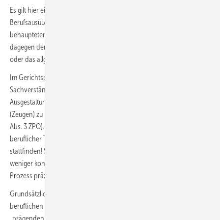
Es gilt hier ein dynamischer Berufsbegriff, wobei die konkrete
Berufsausübung des Versicherten unmittelbar vor Eintritt des
behaupteten Versicherungsfalls maßgeblich ist. Keine Rolle spielen
dagegen der zum Zeitpunkt des Vertragsabschlusses ausgeübte Beruf
oder das allgemeine Berufsbild.
Im Gerichtsprozess ist vor Einholung eines medizinischen
Sachverständigengutachtens grundsätzlich die konkrete
Ausgestaltung der beruflichen Tätigkeit durch Beweisaufnahme
(Zeugen) zu klären und dem Sachverständigen vorzugeben (§ 404a
Abs. 3 ZPO). Eine eigene Sachverhaltsermittlung (bei unklarer
beruflicher Tätigkeit) durch den Sachverständigen darf nicht
stattfinden! Sollte sich der Versicherer i. R. seiner Leistungsprüfung mit
weniger konkreten Daten zufriedengegeben haben, muss das ggf. im
Prozess präzisiert werden.
Grundsätzlich erfolgt eine Bewertung nach Zeitanteilen der jeweiligen
beruflichen Einzeltätigkeiten, wobei allerdings die Ausnahme der sog.
„prägenden Teiltätigkeit“ zu berücksichtigen ist: Diese liegt vor, wenn