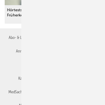
Hörtests bei Neugeborenen – G-BA verbessert das
Früherkennungsangebot
Abo- & Leserservice
AGB
Alle Inhalte chronologisch
Anmelden
Autorenrichtlinien
Datenschutz
E-Paper
Impressum
Gentner Verlag
Karriere bei Gentner
Team
Mediaservice
MedSach abonnieren
Mitgliedschaften und Engagement