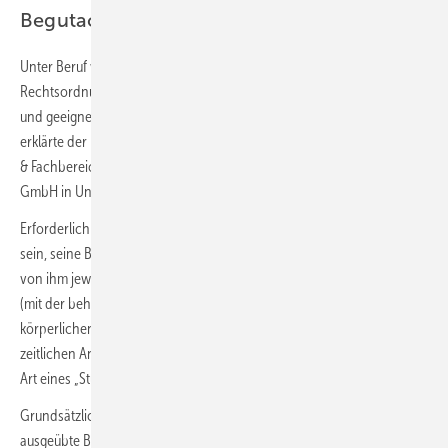
Begutachtung in der BU-Versicherung
Unter Beruf wird jede Tätigkeit bezeichnet, die sich im Rahmen der
Rechtsordnung bewegt, auf dauerhafte Erwerbserzielung angelegt
und geeignet ist, zum Lebensunterhalt des Berufstätigen beizutragen,
erklärte der Rechtsanwalt
Stefan Wachholz
, Leiter der Abteilung Recht
& Fachbereichsleiter Vor-Ort-Services bei der Pro Claims Solution
GmbH in Unna.
Erforderlich ist, dass der Versicherte, der behauptet, berufsunfähig zu
sein, seine Berufstätigkeit in Gestalt einer konkreten Beschreibung der
von ihm jeweils ausgeübten Einzeltätigkeiten gezielt in Bezug auf die
(mit der behaupteten Behinderung in Verbindung stehenden)
körperlichen Beanspruchungen sowie unter Angabe der jeweiligen
zeitlichen Anteile an seiner Gesamtarbeitszeit darlegt, möglichst nach
Art eines „Stundenplans“.
Grundsätzlicher Maßstab bei der Begutachtung ist der zuletzt
ausgeübte Beruf, mit einer Ausnahme: Der sog. leidensbedingte