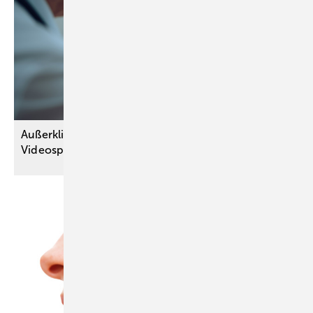
Außerklinische Intensivpflege kann künftig per
Videosprechstunde verordnet
werden