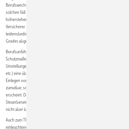
Berufswechsel (wofür der Versicherte beweispflichtig ist). In einem
solchen Fall beruht die Aufgabe des qualitativ oder wirtschaftlich
höherstehenden Berufes auf Gründen, für deren Folgen der
Versicherer gerade einzustehen hat. In diesem Fall soll dann auf die
leidensbedingt aufgegebene Tätigkeit bei der Bemessung des BU-
Grades abgestellt werden.
Berufsunfähigkeit liegt aber nicht vor, wenn durch zumutbare
Schutzmaßnahmen (z. B. Tragen von Handschuhen), Anstrengungen,
Umstellungen bzw. Kompensationsmaßnahmen (Hilfsmittel wie Brillen
etc.) eine über 50 %liegender beruflicher Einsatz möglich ist. Auch das
Einlegen von zusätzlichen Pausen ist zum Erhalt der Berufsfähigkeit
zumutbar, sofern dadurch noch eine wertbringende Arbeit darstellbar
erscheint. Das ist etwa möglich bei einem selbständigen
Steuerberater, der die Kundengespräche selbst terminieren kann,
nicht aber bei einem Fließbandarbeiter, erläuterte
Wachholz
.
Auch zum Thema der „prägenden Teiltätigkeit“ führte
Wachholz
ein
einleuchtendes Beispiel an: Ein Notarzt, dessen körperliche