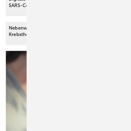
SARS-CoV-2-Pandemie
Nebenwirkungen am Auge durch moderne
Krebstherapie mit ADCs – wie
vorgehen?