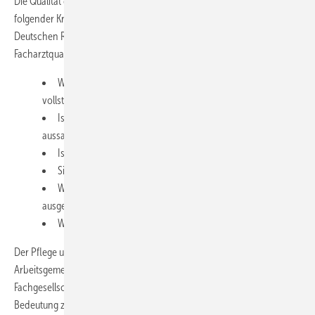
Die Qualität der beauftragten BU-Gutachten wird dann anhand
folgender Kriterien (die entwickelt worden waren für Gutachten der
Deutschen Rentenversicherung) durch Gesellschaftsärzte mit
Facharztqualifikation beurteilt:
Wurden die im Gutachtenauftrag gestellten Fragen
vollständig beantwortet?
Ist das Gutachten für die Leistungs­beurteilung
aussagekräftig?
Ist die Argumentationskette in sich plausibel und schlüssig?
Sind die Einschätzungen nachvollziehbar?
Werden durch das Gutachten juristische Angriffspunkte
aus­geräumt?
Wurde eine wissenschaftliche ­Leit­linie benutzt?
Der Pflege und Weiterentwicklung der Leitlinien der
Arbeitsgemeinschaft der Wissenschaftlichen Medizinischen
Fachgesellschaften (AWMF) kommt in der BU-Begutachtung eine hohe
Bedeutung zu, erklärte
Schröder
abschließend.