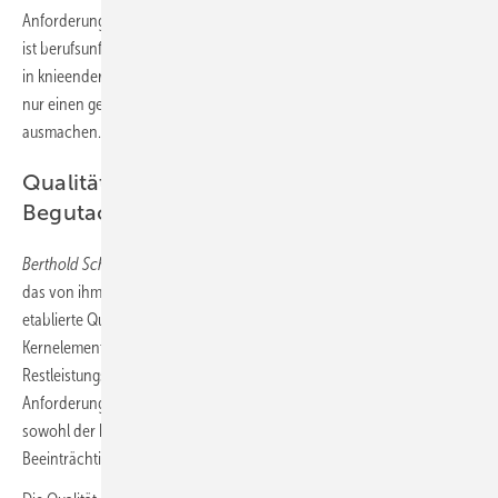
Anforderungen beim konkreten Einsatz ja nicht im Voraus feststehen,
ist berufsunfähig, wenn ihm etwa die Behandlung liegender Verletzter
in knieender Stellung nicht möglich ist – auch wenn solche Einsätze
nur einen geringen zeitlichen Anteil seiner gesamten Tätigkeit
ausmachen.
Qualitätsmanagement in der ­BU-
Begutachtung
Berthold Schröder
, Facharzt für Allgemein- und Arbeitsmedizin, stellte
das von ihm bei der Allianz Lebensversicherung vor ca. sechs Jahren
etablierte Qualitätsmanagement in der BU-Begutachtung vor.
Kernelement der BU-Leistungsprüfung ist die Gegenüberstellung des
Restleistungsvermögens zu den konkreten beruflichen
Anforderungen. Dies setzt eine genaue Sachverhaltsermittlung
sowohl der beruflichen Tätigkeit als auch der medizinischen
Beeinträchtigungen voraus.