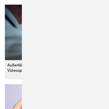
Außerklinische Intensivpflege kann künftig per
Videosprechstunde verordnet
werden