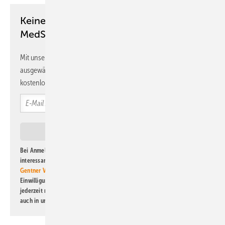
Keine Zeit? Kein Problem mit dem
MedSach Newsletter!
Mit unserem Newsletter erhalten Sie regelmäßig von uns
ausgewählte Informationen und Neuigkeiten, gebündelt und
kostenlos direkt ins Postfach.
Bei Anmeldung zu diesem Newsletter bin ich damit einverstanden, über
interessante Verlags- und Online-Angebote
der Marken der Alfons W.
Gentner Verlag GmbH & Co. KG
informiert zu werden. Diese
Einwilligung kann ich jederzeit widerrufen und eine Abmeldung ist
jederzeit möglich. Informationen zum Umgang mit Daten finden Sie
auch in unserer
Datenschutzerklärung
.