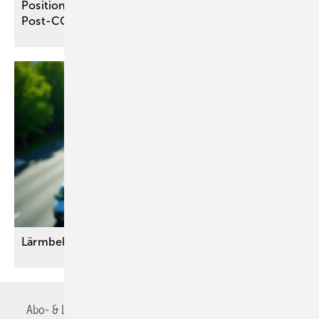
Positionspapier von DGPPN und DGPM zum
Post-COVID-Syndrom
Lärmbelastung gezielt
reduzieren
Abo- & Leserservice
AGB
Alle Inhalte chronologisch