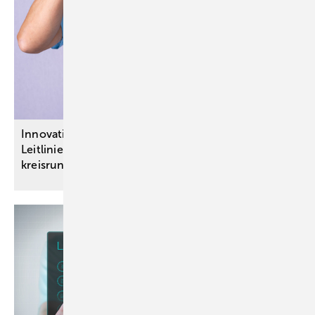
Innovationsausschuss-Projekte: Neue S3-
Leitlinien zur Antibiotikatherapie sowie bei
kreisrundem
Haarausfall