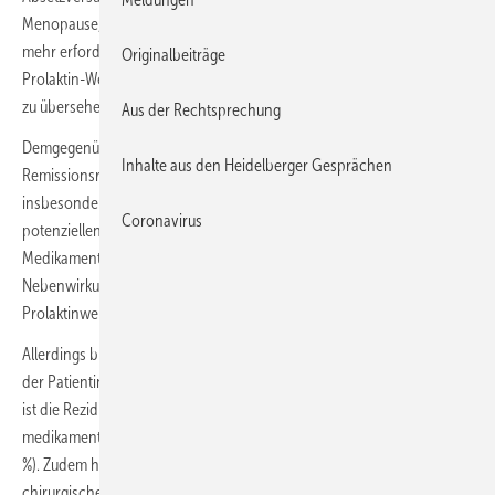
Menopause, nach der die Hyperprolaktinämie oft keine Behandlung
mehr erfordert. Allerdings muss auch nach der Menopause der
Originalbeiträge
Prolaktin-Wert jährlich kontrolliert werden, um einen Progress nicht
zu übersehen.
Aus der Rechtsprechung
Demgegenüber punktet die transsphenoidale Operation mit hohen
Inhalte aus den Heidelberger Gesprächen
Remissionsraten von über 80 % und sehr niedriger Morbidität,
insbesondere in erfahrenen Zentren. Der Vorteil liegt in der
Coronavirus
potenziellen Einmal-Lösung: Keine langfristige
Medikamenteneinnahme, keine mit Dopaminagonisten assoziierten
Nebenwirkungen und unmittelbare Normalisierung der
Prolaktinwerte.
Allerdings bleiben langfristige Rezidive möglich, und etwa ein Viertel
der Patientinnen benötigt dennoch Dopaminagonisten. Andererseits
ist die Rezidivrate geringer nach einer Operation als nach einer
medikamentösen Therapie, die dann ausgesetzt wurde (33 % vs. 66
%). Zudem hängen die Ergebnisse der Operation stark vom
chirurgischen Setting ab, und auch wenn schwerwiegende