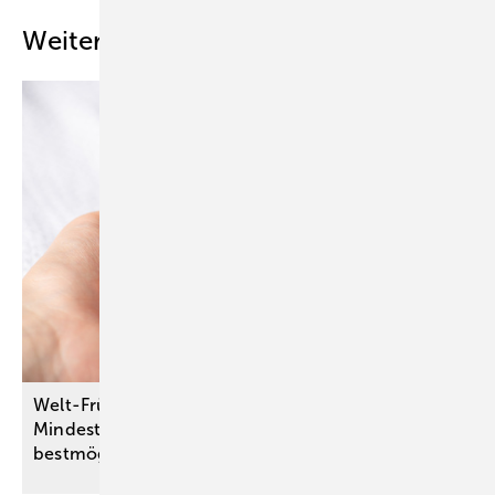
Weitere Inhalte
Welt-Frühgeborenen-Tag – Qualitätssichernde
Mindestmengen für Krankenhäuser sorgen für den
bestmöglichen Start ins
Leben