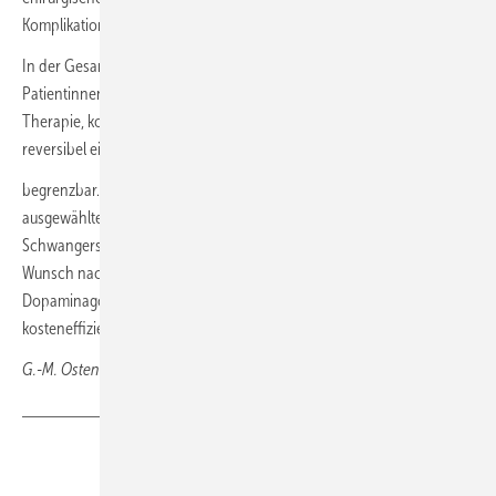
Komplikationen selten sind, sind sie nicht völlig auszuschließen.
In der Gesamtabwägung überwiegen für die Mehrheit der
Patientinnen mit einem Prolaktinom die Vorteile der medikamentösen
Therapie, kommentierte Ludwig. Cabergolin sei hochwirksam, sicher,
reversibel einsetzbar und in vielen Fällen zeitlich
begrenzbar. Die Operation sei eine ausgezeichnete Option für
ausgewählte Fälle – etwa bei klar intrasellären Tumoren, geplanter
Schwangerschaft, Intoleranz gegenüber Dopaminagonisten oder
Wunsch nach Therapieabschluss. Doch im klinischen Alltag bleibt der
Dopaminagonist der pragmatischere, risikoärmere und auch
kosteneffizientere First-Line-Ansatz.
G.-M. Ostendorf, Wiesbaden
Teilen
Link kopieren