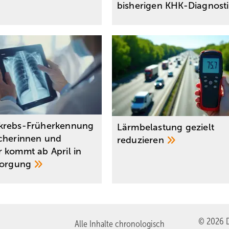
bisherigen
KHK-Diagnost
krebs-Früherkennung
Lärmbelastung gezielt
cherinnen und
reduzieren
 kommt ab April in
sorgung
© 2026 D
Alle Inhalte chronologisch