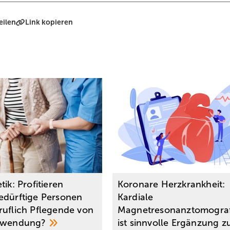
eilen
Link kopieren
tik: Profitieren
Koronare Herzkrankheit:
edürftige Personen
Kardiale
ruflich Pflegende von
Magnetresonanztomograf
nwendung?
ist sinnvolle Ergänzung z