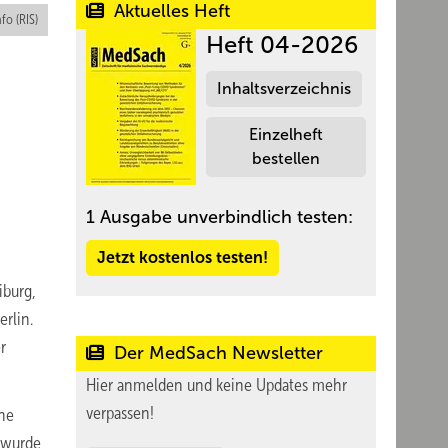
Aktuelles Heft
nfo (RIS)
Heft 04-2026
Inhaltsverzeichnis
Einzelheft
bestellen
1 Ausgabe unverbindlich testen:
Jetzt kostenlos testen!
iburg,
rlin.
r
Der MedSach Newsletter
Hier anmelden und keine Updates mehr
verpassen!
ine
 wurde