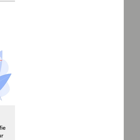
ie
ur