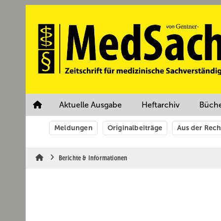
Springe
Springe
Springe
auf
auf
auf
Hauptinhalt
Hauptmenü
SiteSearch
Aktuelle Ausgabe
Heftarchiv
Büch
Meldungen
Originalbeiträge
Aus der Rec
Berichte & Informationen