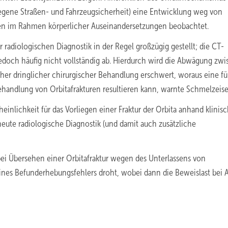
iegene Straßen- und Fahrzeugsicherheit) eine Entwicklung weg von
ngen im Rahmen körperlicher Auseinandersetzungen beobachtet.
 radiologischen Diagnostik in der Regel großzügig gestellt; die CT-
edoch häufig nicht vollständig ab. Hierdurch wird die Abwägung zw
r dringlicher chirurgischer Behandlung erschwert, woraus eine fü
handlung von Orbitafrakturen resultieren kann, warnte Schmelzeise
inlichkeit für das Vorliegen einer Fraktur der Orbita anhand klinis
eute radiologische Diagnostik (und damit auch zusätzliche
bei Übersehen einer Orbitafraktur wegen des Unterlassens von
ines Befunderhebungsfehlers droht, wobei dann die Beweislast bei A