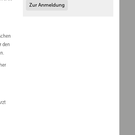
Zur Anmeldung
ischen
r den
n.
cher
rzt