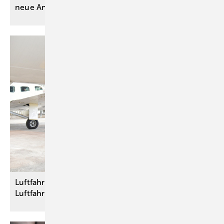
neue Antikörpertherapien
ein
Luftfahrt: DGUV Regel zur Instandhaltung von
Luftfahrzeugen rundum
erneuert