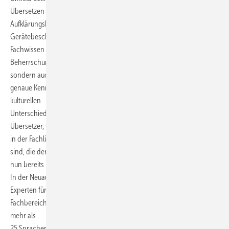
Übersetzen schriftlicher Texte (z. B. Befunde, Handbücher,
Aufklärungsbögen,
Gerätebeschreibungen etc.) sind daher nicht nur profundes
Fachwissen und die
Beherrschung der spezifischen Terminologie in beiden Sprachen,
sondern auch die
genaue Kenntnis der verschiedenen Gesundheitssysteme und der
kulturellen
Unterschiede. Gefragt sind also professionelle Dolmetscher und
Übersetzer, wie sie
in der Fachliste Medizin, Pharmazie und Medizintechnik zu finden
sind, die der BDÜ
nun bereits in vierter Auflage herausgibt.
In der Neuauflage 2021/2022 des Verzeichnisses sind über 200
Experten für diesen
Fachbereich mit ihren Kontaktdaten aufgeführt. Sie decken insgesamt
mehr als
25 Sprachen und – von Allergologie bis Zahntechnik – eine Vielzahl