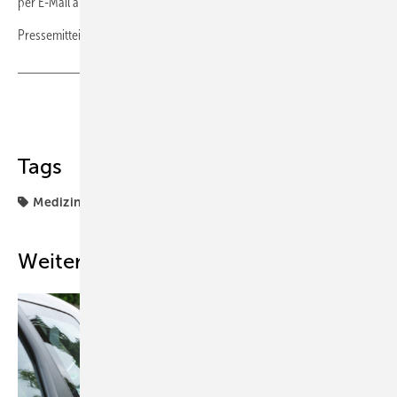
per E-Mail an
info@bdue-fachverlag.de
bestellt werden.
Pressemitteilung:
www.bdue.de
Teilen
Link kopieren
Tags
Medizin
Weitere Inhalte