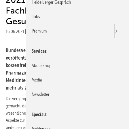
Heidelberger Gespräch
Fachkompetenz in Sachen
Jobs
Gesundheit
Premium
16.06.2021
|
Druckvorschau
Bundesverband der Dolmetscher und Übersetzer
Services
veröffentlicht Neuauflage des
kostenfreien Verzeichnisses mit über 200 auf Medizin,
Abo & Shop
Pharmazie und
Media
Medizintechnik spezialisierten Kommunikationsprofis für
mehr als 25 Sprachen
Newsletter
Die vergangenen anderthalb Jahre haben mehr als deutlich
gemacht, dass klare Kommunikation und hindernisfreie Verständigung
wesentliche
Specials
Aspekte zur Eindämmung einer Pandemie sind. Sprachbarrieren
bedeuten eine
Meldungen