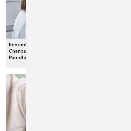
Immuntherapie: Pembrolizumab eröffnet erstmals
Chance auf Heilung bei fortgeschrittenem
Mundhöhlenkrebs