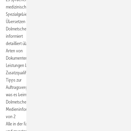
medizinischer
Spezialgebiete ab. Die Fachliste ist in die beiden Tätigkeitsfelder
Übersetzen und
Dolmetschen unterteilt und nach Sprachen sortiert. Jeder Eintrag
informiert
detailliert über die angebotenen Sprachkombinationen, Fachgebiete,
Arten von
Dokumenten und Unterlagen, die übersetzt werden, und sonstige
Leistungen bzw.
Zusatzqualifikationen. Außerdem enthält die Broschüre wertvolle
Tipps zur
Auftragsvergabe und informiert in einem gesonderten Teil darüber,
was es beim
Dolmetschen in medizinischen Settings unbedingt zu beachten gilt.
Medieninformation des BDÜ Fachverlags vom 14. Juni 2021 Seite 2
von 2
Alle in der Fachliste verzeichneten Spezialisten sind Mitglied im BDÜ