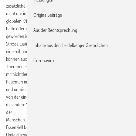
zusätzliche Belastung für das gesamte Gesundheitssystem – und das
nicht nur in
Originalbeiträge
globalen Krisenzeiten. Wer schon einmal im Ausland einen Unfall
hatte oder krank
Aus der Rechtsprechung
geworden ist, weiß, wie wichtig gerade in solchen Ausnahme- und
Stresssituationen
Inhalte aus den Heidelberger Gesprächen
eine reibungslose Verständigung in der Landessprache ist. Das
können auch Ärzte,
Coronavirus
Therapeuten und Pflegekräfte hierzulande bestätigen, die im Umgang
mit nichtdeutschsprachigen
Patienten immer wieder erleben, wie sehr es auf eine korrekte
und unmissverständliche Übertragung medizinischer Sachverhalte
von der einen in
die andere Sprache ankommt. Schließlich geht es um die Gesundheit
der
Menschen.
Essenziell beim Dolmetschen von Gesprächen im medizinischen
Umfeld bzw. beim