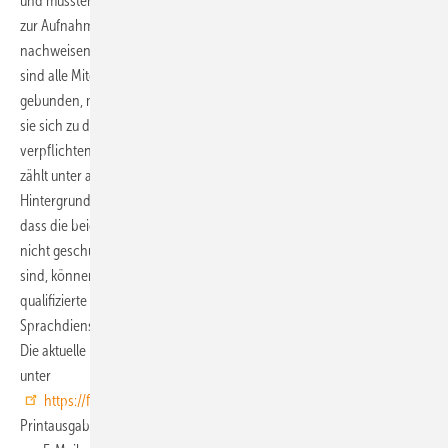
und mussten
zur Aufnahme in den Verband ihre Qualifikation für den Beruf
nachweisen. Zudem
sind alle Mitglieder an die Berufs- und Ehrenordnung des BDÜ
gebunden, mit der
sie sich zu den Standards einer professionellen Berufsausübung
verpflichten. Dazu
zählt unter anderem auch die Pflicht zur Verschwiegenheit. Vor dem
Hintergrund,
dass die beiden Berufsbezeichnungen Dolmetscher und Übersetzer
nicht geschützt
sind, können Auftraggeber so sicher sein, in der Fachliste Medizin nur
qualifizierte
Sprachdienstleister zu finden.
Die aktuelle Broschüre steht jetzt im PDF-Format auf der BDÜ-Website
unter
https://fachlisten.bdue.de
zum Herunterladen bereit oder kann als
Printausgabe