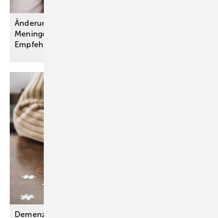
Änderungen bei Schutzimpfungen gegen
Meningokokken und Gürtelrose: STIKO-
Empfehlungen
umgesetzt
Demenzen: Aktualisierte S3-Leitlinie ordnet