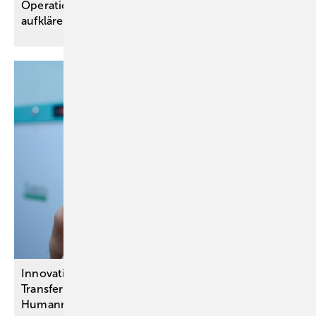
Operation durch private Krankenversicherung
aufklären
Innovationsausschuss-Projekte:
Transferbeschlüsse unter anderem zu
Humanmilchbanken für
Frühgeborene