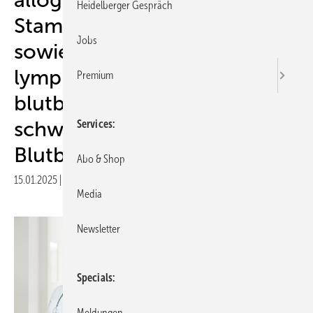
Heidelberger Gespräch
Stammzelltransplantation
Jobs
sowie bei Tumoren des
lymphatischen,
Premium
blutbildenden Gewebes und
schweren Erkrankungen der
Services
Blutbildung
Abo & Shop
15.01.2025
|
Druckvorschau
Media
Newsletter
Specials
Meldungen