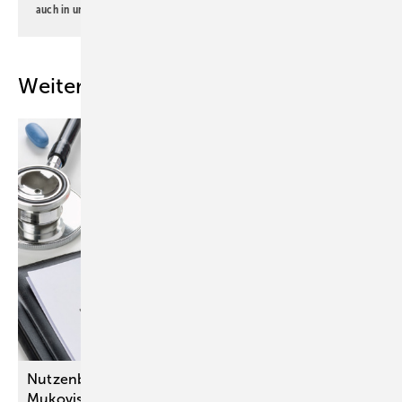
auch in unserer
Datenschutzerklärung
.
Weitere Inhalte
Nutzenbewertung von Arzneimitteln bei
Mukoviszidose und Hämophilie B mit sehr guten