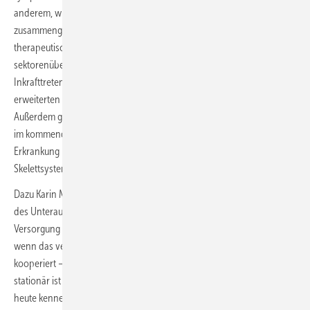
anderem, wie die interdisziplinären ASV-Teams jeweils
zusammengesetzt sein müssen und welche diagnostischen wie
therapeutischen Leistungen zu diesen besonderen,
sektorenübergreifenden Behandlungsangeboten gehören. Nach
Inkrafttreten der Beschlüsse können sich ASV-Teams bilden und den
erweiterten Landesausschüssen ihre Teilnahme an der ASV anzeigen.
Außerdem gab der G-BA bekannt, für welche beiden Erkrankungen er
im kommenden Jahr ein ASV-Angebot erarbeiten wird: zur seltenen
Erkrankung Kurzdarmsyndrom sowie zu angeborenen
Skelettsystemfehlbildungen.
Dazu Karin Maag, unparteiisches Mitglied des G-BA und Vorsitzende
des Unterausschusses ASV: „Ambulante spezialfachärztliche
Versorgung ist bei onkologischen Erkrankungen nur dann möglich,
wenn das vertragsärztliche ASV-Team mit einem Krankenhaus
kooperiert – die Überwindung der Sektorengrenze ambulant-
stationär ist hier ganz zentral. Die Krankenhauslandschaft, wie wir sie
heute kennen, wird sich mit der Klinikreform aber deutlich verändern