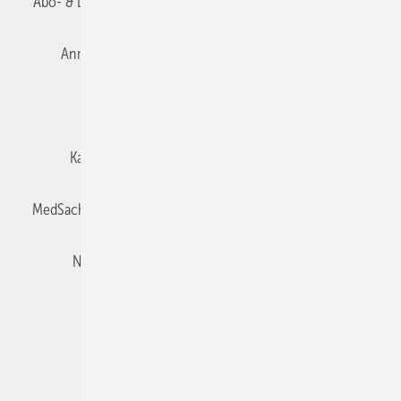
Abo- & Leserservice
AGB
Alle Inhalte chronologisch
Anmelden
Autorenrichtlinien
Datenschutz
E-Paper
Impressum
Gentner Verlag
Karriere bei Gentner
Team
Mediaservice
MedSach abonnieren
Mitgliedschaften und Engagement
Newsletter
Privacy Manager
Redaktion
Rechte & Lizenzen
RSS-Feed
Veranstaltungen / Webinare