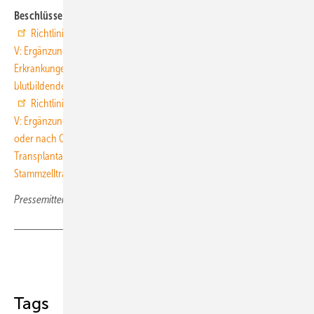
Beschlüsse zu dieser Pressemitteilung
Richtlinie ambulante spezialfachärztliche Versorgung § 116b SGB
V: Ergänzung der Anlage 1.1 – Buchstabe a onkologische
Erkrankungen Tumorgruppe 10: Tumoren des lymphatischen,
blutbildenden Gewebes und schwere Erkrankungen der Blutbildung
Richtlinie ambulante spezialfachärztliche Versorgung § 116b SGB
V: Ergänzung der Anlage 2 Buchstabe n Versorgung von Patienten vor
oder nach Organtransplantation und von lebenden Spendern –
Transplantationsgruppe 1: Behandlung nach allogener
Stammzelltransplantation
Pressemitteilung G-BA, Gemeinsamer Bundesausschuss
Teilen
Link kopieren
Tags