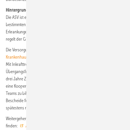
Hintergrund: Ambulante spezialfachärztliche Versorgung
Die ASV ist ein Angebot für Patientinnen und Patienten mit
bestimmten seltenen oder komplexen, schwer therapierbaren
Erkrankungen. Gesetzliche Grundlage ist § 116b SGB V. Das Nähere
regelt der G-BA in der
ASV-Richtlinie
.
Die Versorgungsansätze der
ambulanten Behandlung im
Krankenhaus
werden Schritt für Schritt durch ASV-Angebote ersetzt.
Mit Inkrafttreten der neuen ASV-Regelungen beginnt die
Übergangsfrist für die anbietenden Krankenhäuser: Sie haben dann
drei Jahre Zeit, auf Basis der neuen Anforderungen – zu denen auch
eine Kooperation mit vertragsärztlichen Teilnehmenden gehört –
Teams zu bilden und ihre Teilnahme an der ASV anzuzeigen. Die
Bescheide für eine ambulante Behandlung im Krankenhaus enden
spätestens nach drei Jahren.
Weitergehende Informationen sind auf der Website des G-BA zu
finden:
Ambulante spezialfachärztliche Versorgung
.