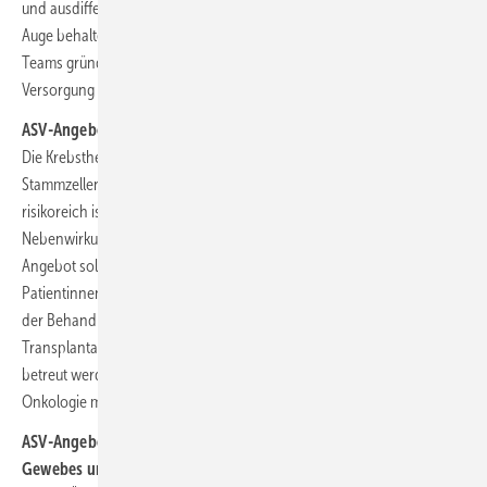
und ausdifferenzierter werden. Als G-BA müssen und werden wir im
Auge behalten, ob sich weiterhin möglichst flächendeckend ASV-
Teams gründen können und eine wohnortnahe spezialisierte
Versorgung anbieten.“
ASV-Angebot „Allogene Stammzelltransplantation“
Die Krebstherapie mit gespendeten körperfremden (allogenen)
Stammzellen ist eine Option, die besonders anspruchsvoll und
risikoreich ist. Auch längere Zeit nach der Transplantation kann es zu
Nebenwirkungen und Komplikationen kommen. Das neue ASV-
Angebot soll insbesondere die wohnortnahe Versorgung der
Patientinnen und Patienten verbessern: Die Betroffenen können nach
der Behandlung in einer der hochspezialisierten
Transplantationseinrichtungen von einem ASV-Team ambulant
betreut werden. Die Fachdisziplin Innere Medizin, Hämatologie und
Onkologie muss dabei vertreten sein.
ASV-Angebot „Tumoren des lymphatischen, blutbildenden
Gewebes und schwere Erkrankungen der Blutbildung“