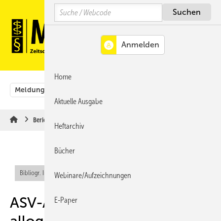
Springe
Springe
Springe
Search
auf
auf
auf
Hauptinhalt
Hauptmenü
SiteSearch
MENÜ
Home
Meldungen
Originalbeiträge
Aus der Rechtsprechung
Aktuelle Ausgabe
Berichte & Informationen
Heftarchiv
Bücher
Bibliogr. Info (RIS)
Webinare/Aufzeichnungen
ASV-Angebot bald auch bei
E-Paper
allogener