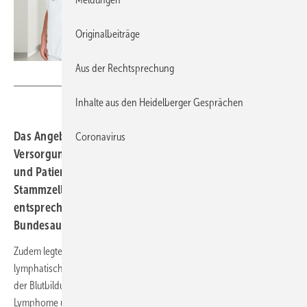
Originalbeiträge
Aus der Rechtsprechung
Kzenon - stock.adobe.com
Inhalte aus den Heidelberger Gesprächen
Das Angebot einer ambulanten spezialfachärztlichen
Coronavirus
Versorgung (ASV) wird es künftig auch für Patientinnen
und Patienten geben, die mit einer allogenen
Stammzelltransplantation behandelt wurden. Einen
entsprechenden Beschluss hat der Gemeinsame
Bundesausschuss (G-BA) getroffen.
Zudem legte er die Anforderungen an eine ASV bei Tumoren des
lymphatischen, blutbildenden Gewebes und schweren Erkrankungen
der Blutbildung fest – hierzu zählen beispielsweise bestimmte
Lymphome und Leukämien. Konkret regelte der G-BA dabei unter