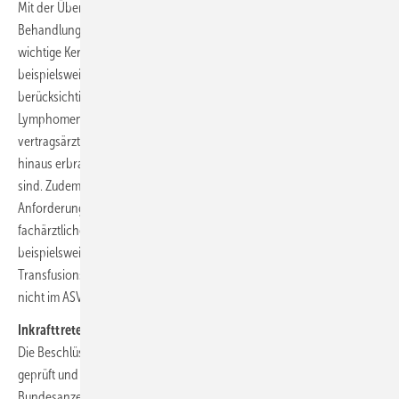
Mit der Überführung des bisherigen Angebots der ambulanten
Behandlung am Krankenhaus in eine ASV hat der G-BA weitere
wichtige Kernpunkte der onkologischen Versorgung, wie
beispielsweise die Koordination der onkologischen Behandlung,
berücksichtigt. Untersuchungen mittels PET bzw. PET/CT können bei
Lymphomen und Leukämien auch über die vom G-BA für die
vertragsärztliche Versorgung bereits zugelassenen Indikationen
hinaus erbracht werden, wenn sie zur Therapieplanung notwendig
sind. Zudem wurden die Regelungen zu den personellen
Anforderungen an die neue Teamstruktur angepasst, das Spektrum an
fachärztlichen Disziplinen in Grundsätzen aber beibehalten. Neu ist
beispielsweise auch, dass eine Zusammenarbeit mit der Fachdisziplin
Transfusionsmedizin vereinbart werden muss, sofern diese Expertise
nicht im ASV-Team vorhanden ist.
Inkrafttreten und Übergangsregelung
Die Beschlüsse werden vom Bundesministerium für Gesundheit
geprüft und treten nach Nichtbeanstandung und Veröffentlichung im
Bundesanzeiger in Kraft.