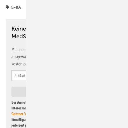
G-BA
Keine Zeit? Kein Problem mit dem
MedSach Newsletter!
Mit unserem Newsletter erhalten Sie regelmäßig von uns
ausgewählte Informationen und Neuigkeiten, gebündelt und
kostenlos direkt ins Postfach.
Bei Anmeldung zu diesem Newsletter bin ich damit einverstanden, über
interessante Verlags- und Online-Angebote
der Marken der Alfons W.
Gentner Verlag GmbH & Co. KG
informiert zu werden. Diese
Einwilligung kann ich jederzeit widerrufen und eine Abmeldung ist
jederzeit möglich. Informationen zum Umgang mit Daten finden Sie