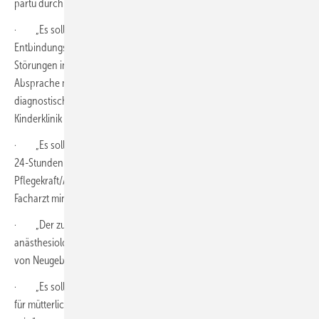
partu durch eine Hebamme gewährleistet sein.“
· „Es soll jederzeit eine qualifizierte Pflegekraft oder Hebamme (im
Entbindungsbereich und auf der Wochenbettstation) präsent sein, die
Störungen in der Neonatalperiode erkennt und gegebenenfalls in
Absprache mit dem verantwortlichen Arzt ohne Zeitverlust
diagnostische Schritte und/oder eine Verlegung in eine geeignete
Kinderklinik initiieren kann.“
· „Es soll in allen Geburtskliniken eine anästhesiologische ärztliche
24-StundenBereitschaftsdienstleistung (inklusive anästhesiologischer
Pflegekraft/Assistenz) gewährleistet sein und ein anästhesiologischer
Facharzt mindestens im Rufdienst vorgehalten werden.“
· „Der zuständige Anästhesist und die Pflegekraft oder
anästhesiologische Pflegekraft/Assistenz sollen in der Erstversorgung
von Neugeborenen ausreichend geschult und erfahren sein.“
· „Es sollen SOPs (Standard Operating Procedures), insbesondere
für mütterliche und kindliche Notfälle, in schriftlicher Form vorhanden