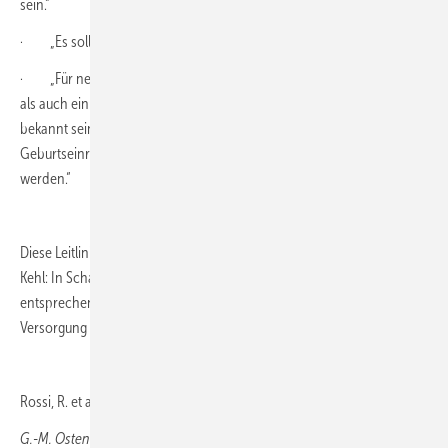
sein.“
· „Es sollen regelmäßige interdisziplinäre Notfallübungen erfolgen.“
· „Für neonatologische Notfälle sollen sowohl ein Notfallvorgehen
als auch ein Kooperationsvertrag mit einer Kinderklinik vorliegen und
bekannt sein. Die Entbindungskriterien für die jeweiligen
Geburtseinrichtungen sollen präpartal beachtet und eingehalten
werden.“
Diese Leitlinie ist auch von hoher forensischer Wichtigkeit, betonte
Kehl: In Schadensfällen werde zukünftig überprüft, ob die
entsprechenden Voraussetzungen für eine perinatologische
Versorgung gegeben seien.
Rossi, R. et al. (2921). Z Geburtshilfe Neonatol, 4, 306-319.
G.-M. Ostendorf, Wiesbaden