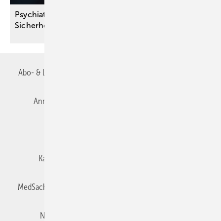
Psychiater warnen: Gesetzesentwurf kann die
Sicherheit der Bevölkerung
beeinträchtigen
Abo- & Leserservice
AGB
Alle Inhalte chronologisch
Anmelden
Autorenrichtlinien
Datenschutz
E-Paper
Impressum
Gentner Verlag
Karriere bei Gentner
Team
Mediaservice
MedSach abonnieren
Mitgliedschaften und Engagement
Newsletter
Privacy Manager
Redaktion