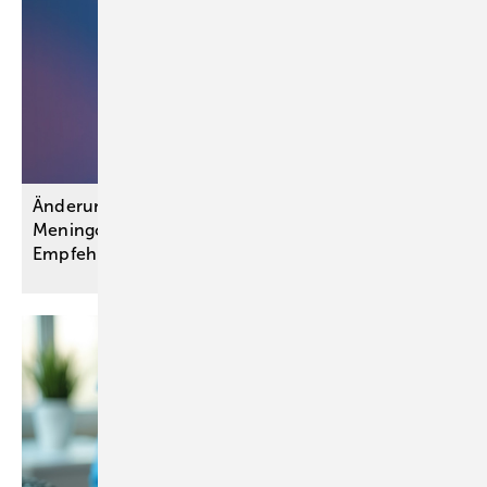
Änderungen bei Schutzimpfungen gegen
Meningokokken und Gürtelrose: STIKO-
Empfehlungen
umgesetzt