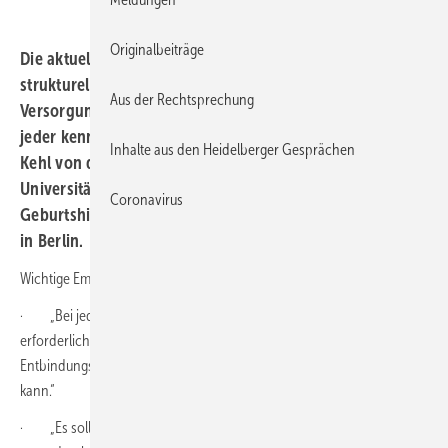
Originalbeiträge
Die aktuelle AWMF-Leitlinie „Empfehlungen für die
strukturellen Voraussetzungen der perinatologischen
Aus der Rechtsprechung
Versorgung in Deutschland“ (Register-Nr. 087-001) sollte
jeder kennen, der Schwangere betreut, forderte Sven
Inhalte aus den Heidelberger Gesprächen
Kehl von der Frauenklinik (Perinatalzentrum) am
Universitätsklinikum Erlangen auf dem 13. Gynäkologie-
Coronavirus
Geburtshilfe-Update-Seminar am 25. und 26. März 2022
in Berlin.
Wichtige Empfehlungen sind etwa:
· „Bei jeder Geburt soll sichergestellt sein, dass im Falle einer
erforderlichen Notfall-Entbindung (Not-Sectio) die Entscheidungs-
Entbindungszeit (E-E-Zeit) unter 20 Minuten eingehalten werden
kann.“
· „Es soll eine kontinuierliche Betreuung jeder Schwangeren sub