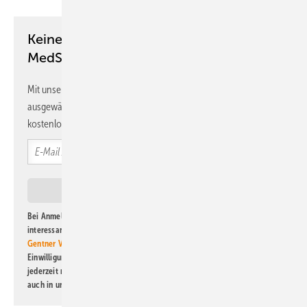
Keine Zeit? Kein Problem mit dem
MedSach Newsletter!
Mit unserem Newsletter erhalten Sie regelmäßig von uns
ausgewählte Informationen und Neuigkeiten, gebündelt und
kostenlos direkt ins Postfach.
Bei Anmeldung zu diesem Newsletter bin ich damit einverstanden, über
interessante Verlags- und Online-Angebote
der Marken der Alfons W.
Gentner Verlag GmbH & Co. KG
informiert zu werden. Diese
Einwilligung kann ich jederzeit widerrufen und eine Abmeldung ist
jederzeit möglich. Informationen zum Umgang mit Daten finden Sie
auch in unserer
Datenschutzerklärung
.