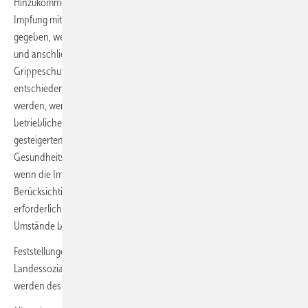
Hinzukommen muss ein innerer Zusammenhang der konkreten
Impfung mit der versicherten Tätigkeit. Dieser ist nicht schon dann
gegeben, wenn die Impfung vom Arbeitgeber empfohlen, finanziert
und anschließend im Betrieb durchgeführt wird. Für allgemeine
Grippeschutzimpfungen im Betrieb hat der Senat dies bereits
entschieden. Ein innerer Zusammenhang kann aber angenommen
werden, wenn die Teilnahme an der Impfung wesentlich
betrieblichen Zwecken dient. In einem Krankenhaus mit einem
gesteigerten Interesse an einem möglichst umfassenden
Gesundheitsschutz für Patienten kann dies auch dann der Fall sein,
wenn die Impfung aufgrund des Beschäftigungsverhältnisses unter
Berücksichtigung der Empfehlungen der Ständigen Impfkommission
erforderlich war oder der Beschäftigte dies aufgrund besonderer
Umstände berechtigterweise annehmen durfte.
Feststellungen zu diesen besonderen Umständen hat das
Landessozialgericht nicht getroffen. Die fehlenden Feststellungen
werden deshalb nachzuholen sein.