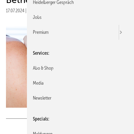
Heidelberger Gespräch
17.07.2024
|
Druckvorschau
Jobs
Premium
Services
Abo & Shop
Media
Newsletter
guerrieroale - stock.adobe.com
Specials
Meldungen