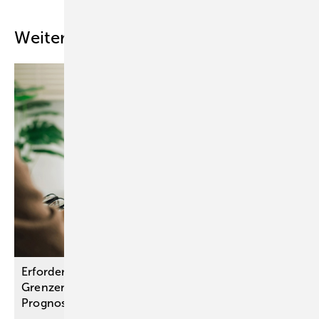
Weitere Inhalte
Erfordernisse an das ärztliche Gutachten und
Grenzen der Ermessensnachholung bei
Prognoseentscheidungen der
Krankenkasse