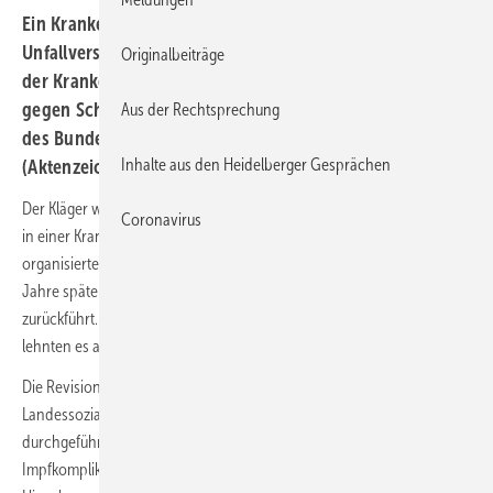
Ein Krankenhauskoch kann unter
Unfallversicherungsschutz stehen, wenn er an einer von
Originalbeiträge
der Krankenhausverwaltung angebotenen Impfung
gegen Schweinegrippe teilnimmt. Dies hat der 2. Senat
Aus der Rechtsprechung
des Bundessozialgerichts heute entschieden
Inhalte aus den Heidelberger Gesprächen
(Aktenzeichen B 2 U 3/22 R).
Der Kläger war als Mitarbeiter einer Catering GmbH Gastronomieleiter
Coronavirus
in einer Krankenhausküche. Er nahm an einer vom Krankenhaus
organisierten Impfung gegen Schweinegrippe (Influenza A/H1N1 ) teil.
Jahre später traten Fieberschübe auf, die der Kläger auf die Impfung
zurückführt. Die beklagte Berufsgenossenschaft und die Vorinstanzen
lehnten es ab, einen Arbeitsunfall festzustellen.
Die Revision des Klägers war im Sinne der Zurückverweisung an das
Landessozialgericht erfolgreich. Auch eine planmäßig und freiwillig
durchgeführte Impfung kann ein Unfallereignis sein, wenn sie zu einer
Impfkomplikation und einem Gesund-heitserstschaden führt.