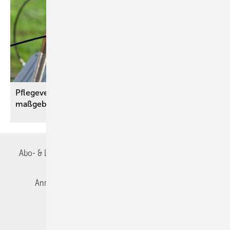
Pflegeversicherung Ursprüngliche Angaben
maßgeblich
Abo- & Leserservice
AGB
Alle Inhalte chronologisch
Anmelden
Autorenrichtlinien
Datenschutz
E-Paper
Impressum
Gentner Verlag