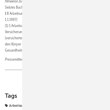
Hinweise zur Rechtslage:
Siebtes Buch Sozialgesetzbuch – Gesetzliche Unfallversicherung
§ 8 Arbeitsunfall (idF des Gesetzes vom 7.8.1996, BGBl. I S. 1254 mWv
1.1.1997)
(1) 1 Arbeitsunfälle sind Unfälle von Versicherten infolge einer den
Versicherungsschutz nach § 2, 3 oder 6 begründenden Tätigkeit
(versicherte Tätigkeit). 2 Unfälle sind zeitlich begrenzte, von außen auf
den Körper einwirkende Ereignisse, die zu einem
Gesundheitsschaden oder zum Tod führen…
Pressemitteilung Bundessozialgericht Kassel
Teilen
Link kopieren
Tags
Arbeitsunfall
Aus der Rechtsprechung
Impfung