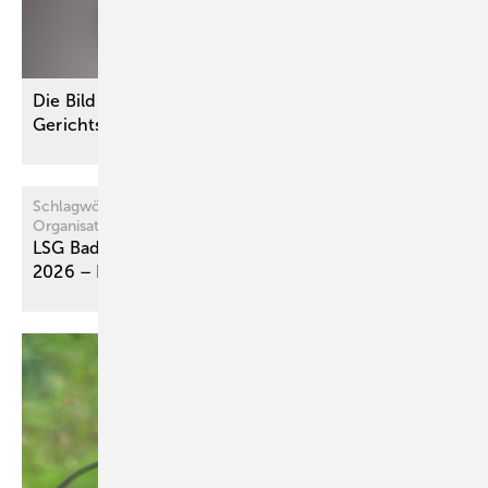
Die Bildung des Gesamt-GdB ist Aufgabe des
Gerichts
Schlagwörter: Honorar – Sachverständige –
Organisationsaufwand – Vergütung
LSG Baden-Württemberg, Beschluss vom 12. 3.
2026 – L 10 KO 223/26
B