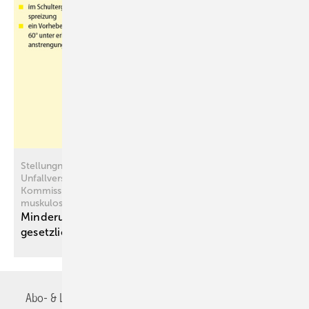
Stellungnahme der Deutschen Gesetzlichen
Unfallversicherung (DGUV)zum Konsenspapier der MdE-
Kommission – MdE-Erfahrungswerte nach
muskuloskelettalen Verletzungen („MdE-Eckwerte“)
Minderung der Erwerbsfähigkeit (MdE) in der
gesetzlichen
Unfallversicherung
Abo- & Leserservice
AGB
Alle Inhalte chronologisch