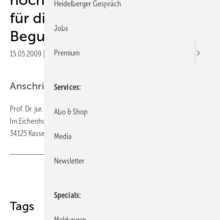
Heidelberger Gespräch
für die medizinische
Jobs
Begutachtung
Premium
15.05.2009
|
Veröffentlicht in
Ausgabe 03-2009
|
Druckvorschau
Anschrift des Verfassers
Services
Prof. Dr. jur. Otto Ernst Krasney
Abo & Shop
Im Eichenhof 28
34125 Kassel
Media
Newsletter
Teilen
Link kopieren
Specials
Tags
Meldungen