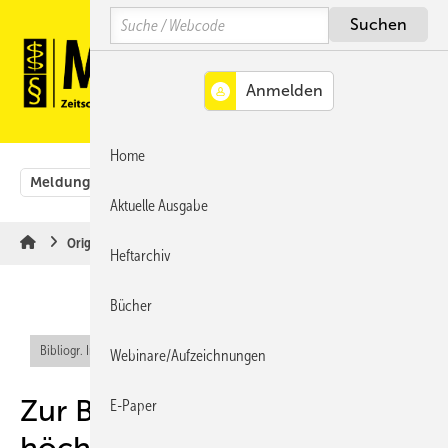
Springe
Springe
Springe
Search
auf
auf
auf
Hauptinhalt
Hauptmenü
SiteSearch
MENÜ
Home
Meldungen
Originalbeiträge
Aus der Rechtsprechung
Aktuelle Ausgabe
Originalbeiträge
Heftarchiv
Bücher
Bibliogr. Info (RIS)
Webinare/Aufzeichnungen
Zur Bedeutung
E-Paper
höchstrichterlicher Urteile