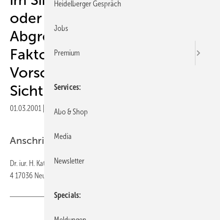
Heidelberger Gespräch
oder Verschlimmerung -
Jobs
Abgrenzung dispositioneller
Faktoren von relevanten
Premium
Vorschäden - aus juristischer
Sicht
Services
01.03.2001
|
Veröffentlicht in
Ausgabe 03-2001
|
Druckvorschau
Abo & Shop
Media
Anschrift des Verfassers
Newsletter
Dr. iur. H. Kater Vorsitzender Richter am Landessozialgericht Hauerweg
4 17036 Neubrandenburg
Specials
Teilen
Link kopieren
Meldungen