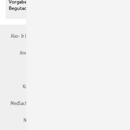
Vorgaben der KI-VO für die medizinische
Begutachtung
Abo- & Leserservice
AGB
Alle Inhalte chronologisch
Anmelden
Autorenrichtlinien
Datenschutz
E-Paper
Impressum
Gentner Verlag
Karriere bei Gentner
Team
Mediaservice
MedSach abonnieren
Mitgliedschaften und Engagement
Newsletter
Privacy Manager
Redaktion