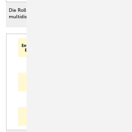
Die Rolle des Hauptgutachters bei
multidisziplinären
­Begutachtungen