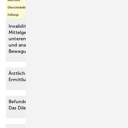
Invaliditätsbemessung von stammnahen versus ­
Mittelgelenkversteifungen an oberen und
unteren ­Extremitäten anhand einer simulativen
und analytischen Untersuchung des
Bewegungsraumes
Ärztliches Verhalten im strafrechtlichen
Ermittlungsverfahren
Befunderhebungsfehler versus Diagnosefehler –
Das Dilemma des Gutachters und die
Folgen