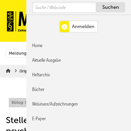
Springe
Springe
Springe
Search
auf
auf
auf
Hauptinhalt
Hauptmenü
SiteSearch
MENÜ
Home
Meldungen
Originalbeiträge
Aus der Rechtsprechung
Aktuelle Ausgabe
Originalbeiträge
Heftarchiv
Bücher
Bibliogr. Info (RIS)
Webinare/Aufzeichnungen
Stellenwert
E-Paper
psychometrischer Tests in