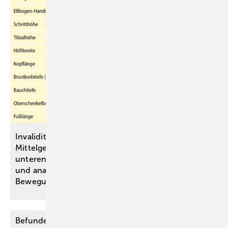
Invaliditätsbemessung von stammnahen versus ­
Mittelgelenkversteifungen an oberen und
unteren ­Extremitäten anhand einer simulativen
und analytischen Untersuchung des
Bewegungsraumes
Befunderhebungsfehler versus Diagnosefehler –