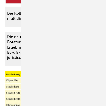
Die Rolle des Hauptgutachters bei
multidisziplinären
­Begutachtungen
Die neue BK Nr. 2117 – Läsion der
Rotatorenmanschette – und der Vorrang der
Ergebnisse des Ärztlichen Sachverständigenbeirats
Berufskrankheiten (neuer § 1 Abs. 2 BKV) aus
juristischer
Sicht