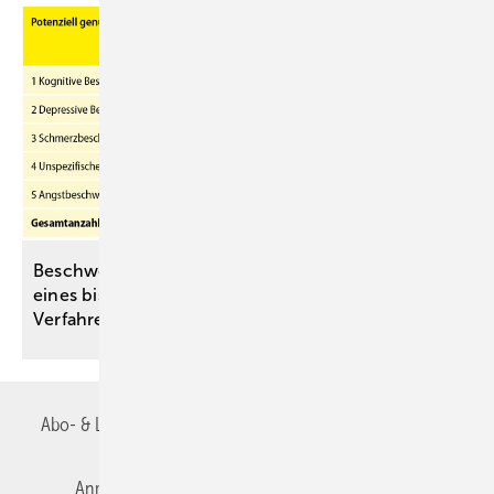
Beschwerdenvalidierung mit dem SRSI – Chancen
eines bisher vorwiegend psychiatrisch genutzten
Verfahrens in der somatischen
Medizin
Abo- & Leserservice
AGB
Alle Inhalte chronologisch
Anmelden
Autorenrichtlinien
Datenschutz