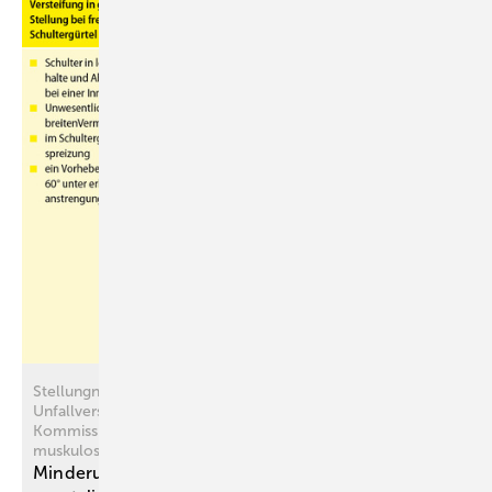
Stellungnahme der Deutschen Gesetzlichen
Unfallversicherung (DGUV)zum Konsenspapier der MdE-
Kommission – MdE-Erfahrungswerte nach
muskuloskelettalen Verletzungen („MdE-Eckwerte“)
Minderung der Erwerbsfähigkeit (MdE) in der