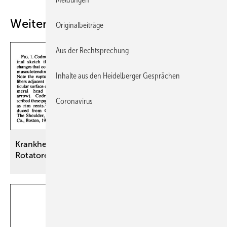
Weitere Inhalte
Originalbeiträge
Aus der Rechtsprechung
Inhalte aus den Heidelberger Gesprächen
Coronavirus
Krankheitsbild „Berufsbedingte
Rotatorenmanschettenläsion“ (BK-Nr.
2117)