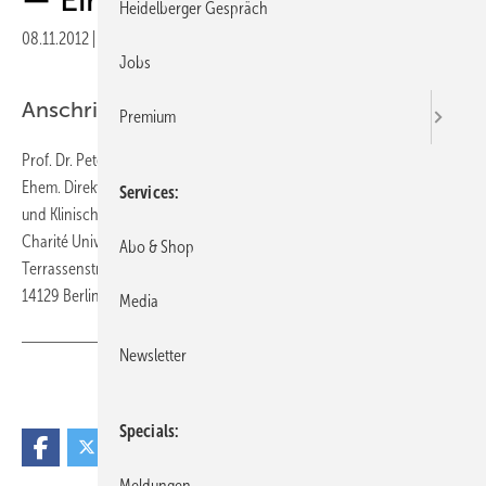
Heidelberger Gespräch
08.11.2012
|
Veröffentlicht in
Ausgabe 06-2012
|
Druckvorschau
Jobs
Anschrift des Verfassers
Premium
Prof. Dr. Peter Marx
Ehem. Direktor der Klinik für Neurologie
Services
und Klinische Neurophysiologie
Charité Universitätsmedizin Berlin
Abo & Shop
Terrassenstr. 45
14129 Berlin
Media
Newsletter
Teilen
Link kopieren
Specials
Meldungen