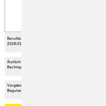
Berufsbedingte Bandscheibenschäden – BK
2108/2109/2110
Ärztliche Aufklärung und Einwilligung – Aktuelle
Rechtsprechung
Vorgaben der KI-VO für die medizinische
Begutachtung