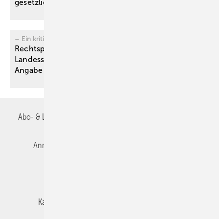
gesetzlichen
Unfallversicherung
– Ein kritischer Kommentar -
Rechtsprechung von Bundessozialgericht und
Landessozialgerichten zu Berufskrankheiten ohne
Angabe von Mindestschwellen
(Dosismaßen)
Abo- & Leserservice
AGB
Alle Inhalte chronologisch
Anmelden
Autorenrichtlinien
Datenschutz
E-Paper
Impressum
Gentner Verlag
Karriere bei Gentner
Team
Mediaservice