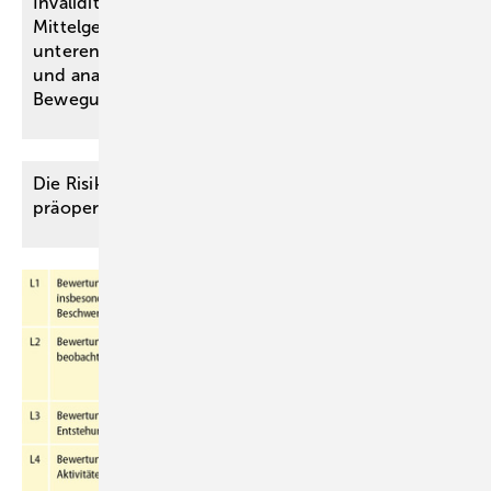
Invaliditätsbemessung von stammnahen versus ­
Mittelgelenkversteifungen an oberen und
unteren ­Extremitäten anhand einer simulativen
und analytischen Untersuchung des
Bewegungsraumes
Die Risiko-Aufklärung – nur eine lästige Pflicht im
präoperativen
Setting?