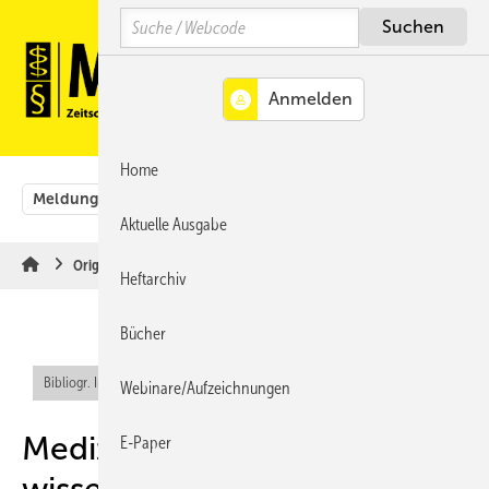
Springe
Springe
Springe
Search
auf
auf
auf
Hauptinhalt
Hauptmenü
SiteSearch
MENÜ
Home
Meldungen
Originalbeiträge
Aus der Rechtsprechung
Aktuelle Ausgabe
Originalbeiträge
Heftarchiv
Bücher
Bibliogr. Info (RIS)
Abo-Inhalt
Webinare/Aufzeichnungen
Medizinisch-
E-Paper
wissenschaftliche