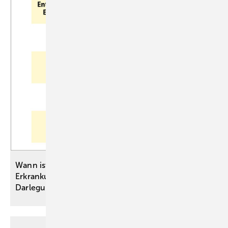
Institut für Medizinrecht Universität
Witten/Herdecke
Wann ist eine nach einer Impfung auftretende
Erkrankung ein Impfschaden? – rechtliche
Darlegungen und medizinische
Fallbeispiele