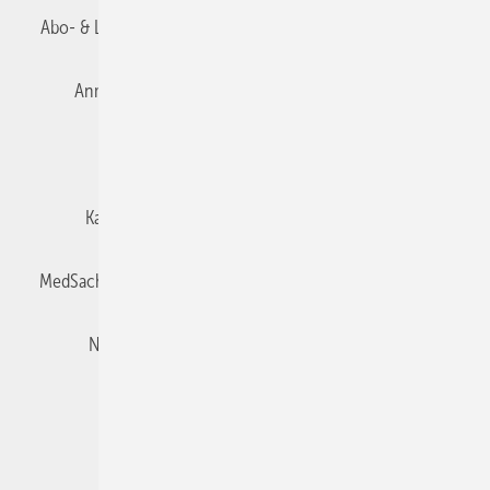
Abo- & Leserservice
AGB
Alle Inhalte chronologisch
Anmelden
Autorenrichtlinien
Datenschutz
E-Paper
Impressum
Gentner Verlag
Karriere bei Gentner
Team
Mediaservice
MedSach abonnieren
Mitgliedschaften und Engagement
Newsletter
Privacy Manager
Redaktion
Rechte & Lizenzen
RSS-Feed
Veranstaltungen / Webinare