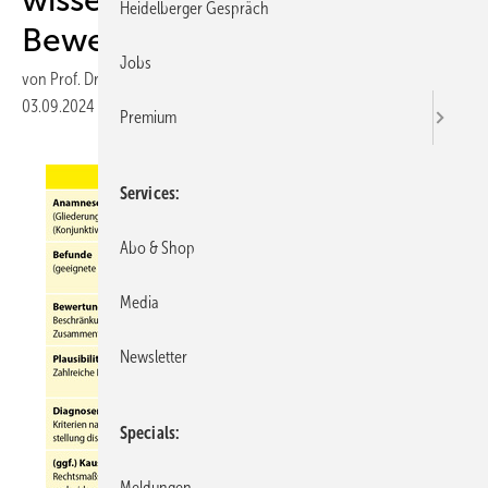
Heidelberger Gespräch
Beweiskraft
Jobs
von
Prof. Dr. med. T. W. Grömer
Prof. Dr. med. P. W. Gaidzik
03.09.2024
|
Veröffentlicht in
Ausgabe 05-2024
Premium
Services
Abo & Shop
Media
Newsletter
Specials
Meldungen