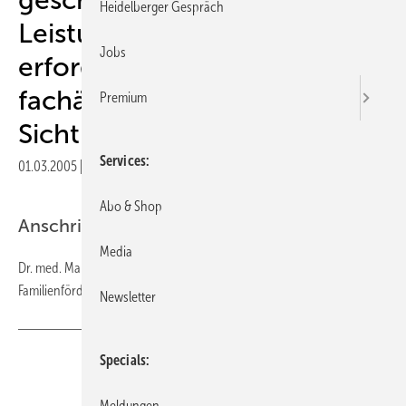
Heidelberger Gespräch
Leistungsbeurteilung
Jobs
erforderlich? - aus
fachärztlich-internistischer
Premium
Sicht
Services
01.03.2005
|
Veröffentlicht in
Ausgabe 03-2005
|
Druckvorschau
Abo & Shop
Anschrift des Verfassers
Media
Dr. med. Margarethe Lorenz Amt für Versorgung und
Familienförderung München I Richelstr. 17 80634 München
Newsletter
Specials
Teilen
Link kopieren
Meldungen