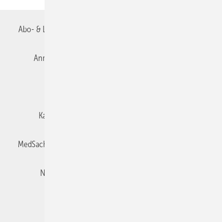
Abo- & Leserservice
AGB
Alle Inhalte chronologisch
Anmelden
Autorenrichtlinien
Datenschutz
E-Paper
Impressum
Gentner Verlag
Karriere bei Gentner
Team
Mediaservice
MedSach abonnieren
Mitgliedschaften und Engagement
Newsletter
Privacy Manager
Redaktion
Rechte & Lizenzen
RSS-Feed