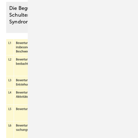
Die Begutachtung der neuralgischen ­
Schulteramyotrophie (Parsonage-Turner-
Syndrom) in verschiedenen
­Rechtsgebieten