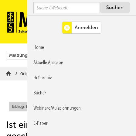
Springe
Springe
Springe
Search
auf
auf
auf
Hauptinhalt
Hauptmenü
SiteSearch
MENÜ
Home
Meldungen
Originalbeiträge
Aus der Rechtsprechung
Aktuelle Ausgabe
Originalbeiträge
Heftarchiv
Bücher
Bibliogr. Info (RIS)
Webinare/Aufzeichnungen
Ist eine
E-Paper
geschlechtsspezifische