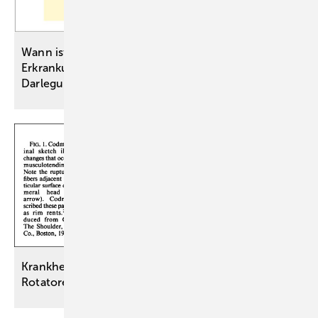
Wann ist eine nach einer Impfung auftretende
Erkrankung ein Impfschaden? – rechtliche
Darlegungen und medizinische
Fallbeispiele
Krankheitsbild „Berufsbedingte
Rotatorenmanschettenläsion“ (BK-Nr.
2117)