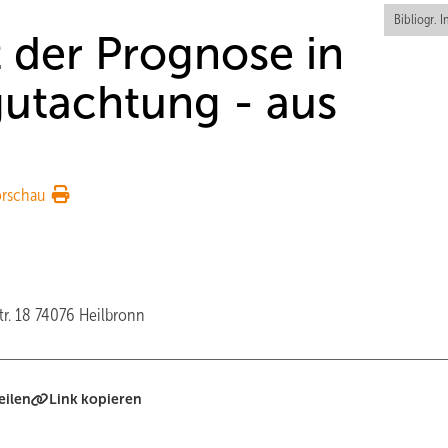
Bibliogr. I
t der Prognose in
gutachtung - aus
orschau
tr. 18 74076 Heilbronn
eilen
Link kopieren