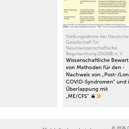
Stellungnahme der Deutsch
Gesellschaft für
Neurowissenschaftliche
Begutachtung (DGNB) e. V.
Wissenschaftliche Bewer
von Methoden für den ­
Nachweis von „Post-/Lo
COVID-Syndromen“ und i
Überlappung mit
„ME/CFS“
© 2026 D