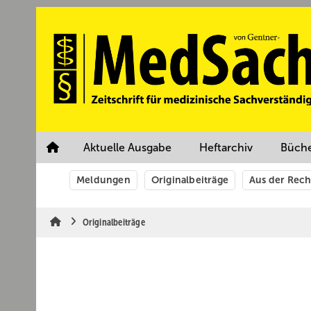
Springe
Springe
Springe
auf
auf
auf
Hauptinhalt
Hauptmenü
SiteSearch
Aktuelle Ausgabe
Heftarchiv
Büch
Meldungen
Originalbeiträge
Aus der Rec
Originalbeiträge