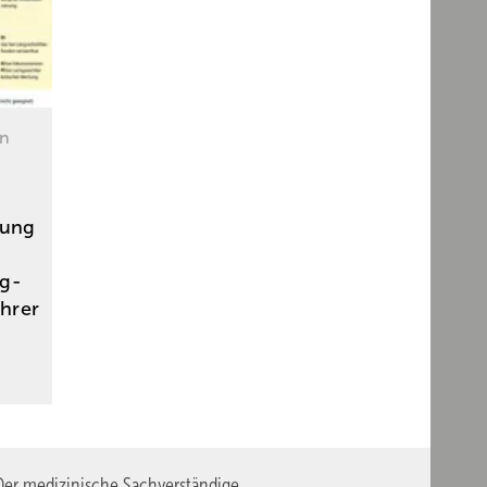
en
tung
ng-
hrer
er medizinische Sachverständige