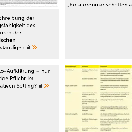
„Rotatorenmanschettenlä
chreibung der
sfähigkeit des
urch den
ischen
rständigen
iko-Aufklärung – nur
tige Pflicht im
ativen
Setting?