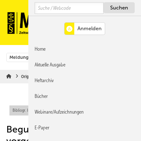
Springe
Springe
Springe
Search
auf
auf
auf
Hauptinhalt
Hauptmenü
SiteSearch
MENÜ
Home
Meldungen
Originalbeiträge
Aus der Rechtsprechung
Aktuelle Ausgabe
Originalbeiträge
Heftarchiv
Bücher
Bibliogr. Info (RIS)
Webinare/Aufzeichnungen
Begutachtung
E-Paper
vorgeworfener ärztlicher