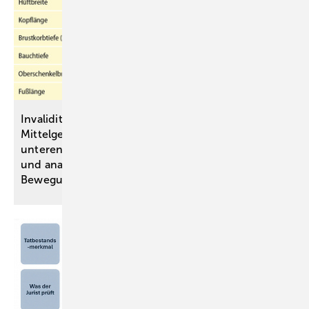
Invaliditätsbemessung von stammnahen versus ­
Mittelgelenkversteifungen an oberen und
unteren ­Extremitäten anhand einer simulativen
und analytischen Untersuchung des
Bewegungsraumes