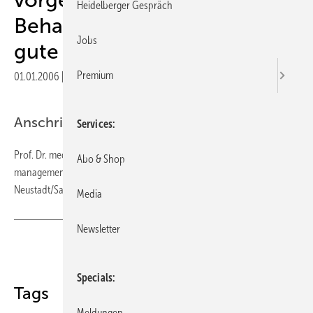
Heidelberger Gespräch
Behandlungsfehler - -das
Jobs
gute Gutachten-
Premium
01.01.2006
|
Veröffentlicht in
Ausgabe 01-2006
|
Druckvorschau
Anschrift des Verfassers
Services
Prof. Dr. med. Martin L. Hansis Professur für Klinisches Qualitäts-
Abo & Shop
management Rhönklinikum AG Schlossplatz 1 97616 Bad
Neustadt/Saale
Media
Newsletter
Teilen
Link kopieren
Specials
Tags
Meldungen