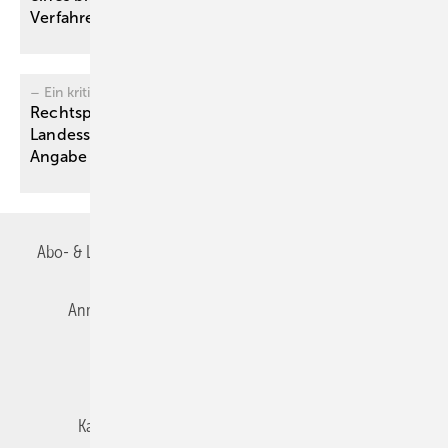
Verfahrens in der somatischen
Medizin
– Ein kritischer Kommentar -
Rechtsprechung von Bundessozialgericht und
Landessozialgerichten zu Berufskrankheiten ohne
Angabe von Mindestschwellen
(Dosismaßen)
Abo- & Leserservice
AGB
Alle Inhalte chronologisch
Anmelden
Autorenrichtlinien
Datenschutz
E-Paper
Impressum
Gentner Verlag
Karriere bei Gentner
Team
Mediaservice