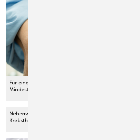
Für eine gute Versorgungsqualität: G-BA passt
Mindestmenge für Kniegelenkersatz
an
Nebenwirkungen am Auge durch moderne
Krebstherapie mit ADCs – wie
vorgehen?