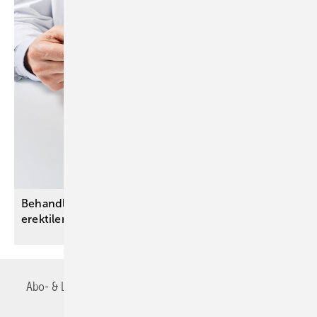
Behandlung mit Hochfrequenzenergie bei
erektiler
Dysfunktion
Abo- & Leserservice
AGB
Alle Inhalte chronologisch