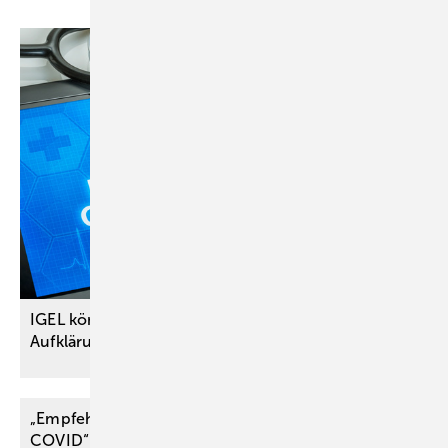
IGEL können mehr schaden als nützen –
Aufklärung über Schadensrisiko
unzureichend
„Empfehlung für die Begutachtung von Post
COVID“ der
DGUV