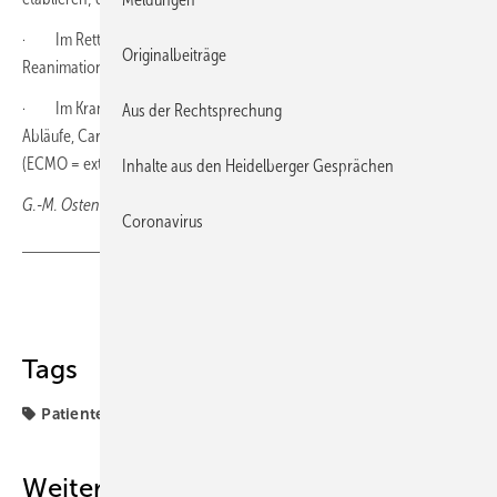
· Im Rettungsdienst: Abläufe, Transport, mechanische
Originalbeiträge
Reanimationshilfen während des Transports
· Im Krankenhaus: Annahme, diagnostische und therapeutische
Aus der Rechtsprechung
Abläufe, Cardiac-Arrest-Receiving-Team und spezielles ECMO-Team
(ECMO = extrakorporalen Membran-Oxygenierung)
Inhalte aus den Heidelberger Gesprächen
G.-M. Ostendorf, Wiesbaden
Coronavirus
Teilen
Link kopieren
Tags
Patienten
Weitere Inhalte